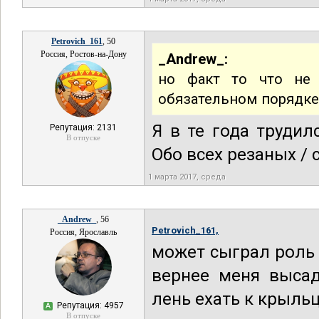
Petrovich_161
, 50
Россия, Ростов-на-Дону
_Andrew_:
но факт то что не
обязательном порядке 
Я в те года труди
Репутация: 2131
В отпуске
Обо всех резаных / 
1 марта 2017, среда
_Andrew_
, 56
Petrovich_161,
Россия, Ярославль
может сыграл роль 
вернее меня выса
лень ехать к крыльц
Репутация: 4957
А
В отпуске