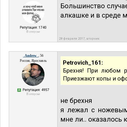
Большинство случае
алкашке и в среде 
Репутация: 1740
В отпуске
28 февраля 2017, вторник
_Andrew_
, 56
Россия, Ярославль
Petrovich_161:
Брехня! При любом 
Приезжают копы и офо
Репутация: 4957
А
В отпуске
не брехня
я лежал с ножевым
мне ли.. оказалось к