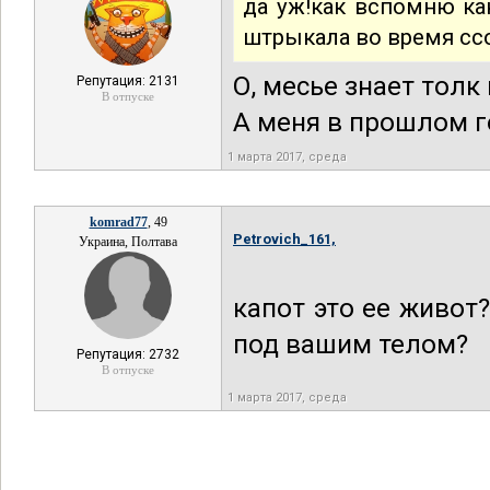
да уж!как вспомню ка
штрыкала во время с
О, месье знает тол
Репутация: 2131
В отпуске
А меня в прошлом г
1 марта 2017, среда
komrad77
, 49
Petrovich_161,
Украина, Полтава
капот это ее живот
под вашим телом?
Репутация: 2732
В отпуске
1 марта 2017, среда