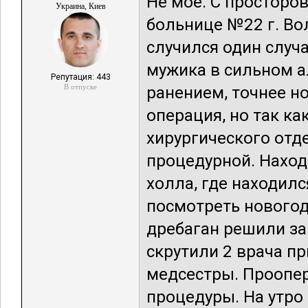
Не моё. С просторов
Украина, Киев
больнице №22 г. Во
случился один случ
мужика в сильном 
Репутация: 443
В отпуске
ранением, точнее но
операция, но так к
хирургического отд
процедурной. Наход
холла, где находилс
посмотреть новогод
дребаган решили за
скрутили 2 врача пр
медсестры. Проопер
процедуры. На утро 