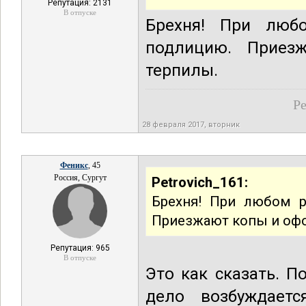
Репутация: 2131
В отпуске
Брехня! При люб
подлицию. Приез
терпилы.
Ре
28 февраля 2017, вторник
Феникс
, 45
Россия, Сургут
Petrovich_161:
Брехня! При любом 
Приезжают копы и офо
Репутация: 965
В отпуске
Это как сказать. 
дело возбуждаетс