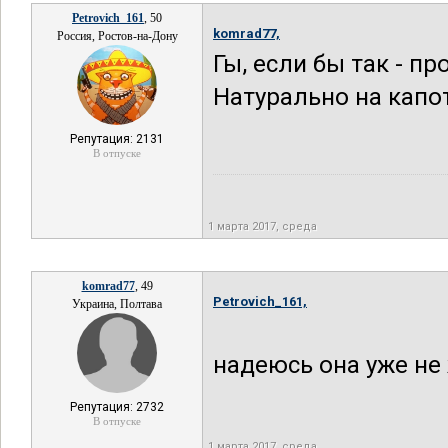
Petrovich_161
, 50
komrad77,
Россия, Ростов-на-Дону
Гы, если бы так - п
Натурально на капо
Репутация: 2131
В отпуске
1 марта 2017, среда
komrad77
, 49
Petrovich_161,
Украина, Полтава
надеюсь она уже не
Репутация: 2732
В отпуске
1 марта 2017, среда