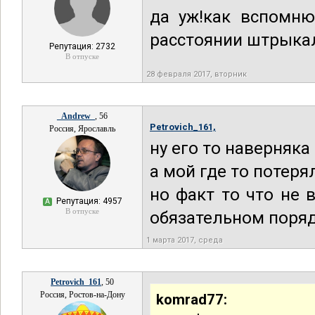
да уж!как вспомн
расстоянии штрыка
Репутация: 2732
В отпуске
28 февраля 2017, вторник
_Andrew_
, 56
Petrovich_161,
Россия, Ярославль
ну его то наверняк
а мой где то потеря
но факт то что не
Репутация: 4957
А
В отпуске
обязательном порядк
1 марта 2017, среда
Petrovich_161
, 50
Россия, Ростов-на-Дону
komrad77: