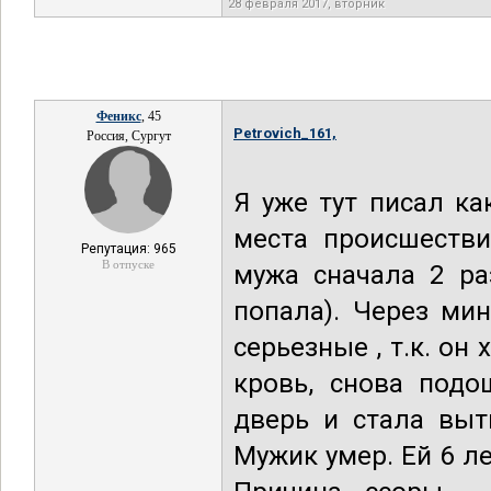
28 февраля 2017, вторник
Феникс
, 45
Petrovich_161,
Россия, Сургут
Я уже тут писал к
места происшестви
Репутация: 965
В отпуске
мужа сначала 2 ра
попала). Через мин
серьезные , т.к. он
кровь, снова подо
дверь и стала выт
Мужик умер. Ей 6 ле