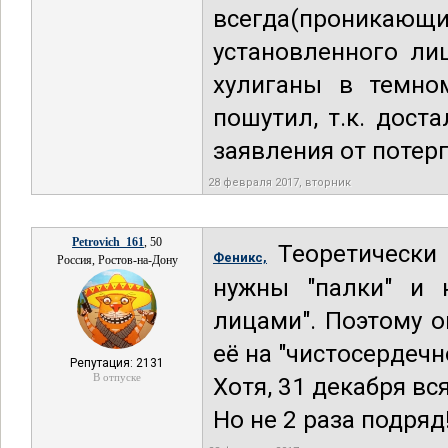
всегда(проникающ
установленного ли
хулиганы в темно
пошутил, т.к. дост
заявления от потер
28 февраля 2017, вторник
Petrovich_161
, 50
Теоретически 
Феникс,
Россия, Ростов-на-Дону
нужны "палки" и 
лицами". Поэтому 
её на "чистосердеч
Репутация: 2131
В отпуске
Хотя, 31 декабря вся
Но не 2 раза подряд