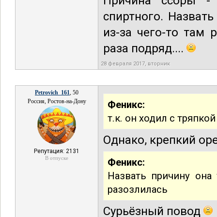
Причина ссоры - 
спиртного. Назвать
из-за чего-то там 
раза подряд....
28 февраля 2017, вторник
Petrovich_161
, 50
Россия, Ростов-на-Дону
Феникс:
т.к. он ходил с тряпко
Однако, крепкий ор
Репутация: 2131
В отпуске
Феникс:
Назвать причину она т
разозлилась
Сурьёзный повод