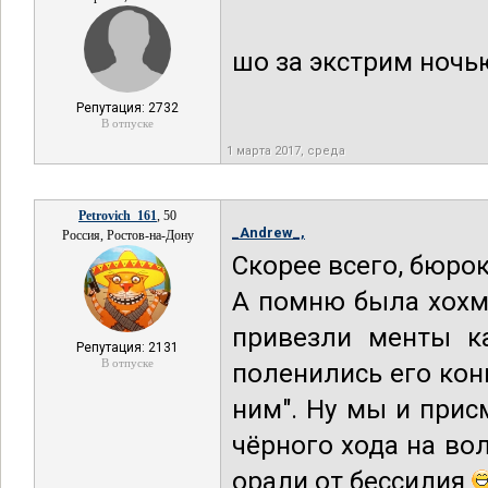
шо за экстрим ночь
Репутация: 2732
В отпуске
1 марта 2017, среда
Petrovich_161
, 50
_Andrew_,
Россия, Ростов-на-Дону
Скорее всего, бюро
А помню была хохма
привезли менты ка
Репутация: 2131
В отпуске
поленились его кон
ним". Ну мы и прис
чёрного хода на во
орали от бессилия