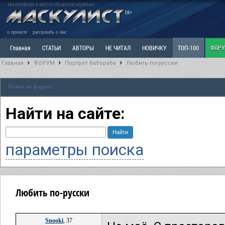
маносфера и место общения мужчин
18+
о проекте
рассказать о нас
Главная
СТАТЬИ
АВТОРЫ
НЕ ЧИТАЛ
НОВИЧКУ
ТОП-100
ФОР
Главная
ФОРУМ
Портрет бабораба
Любить по-русски
Ветка: Расстаюсь или Развожусь. САНЧАС
Ветка: Наболевшее. Выскажись!
Р
Поиск по форуму
РАЗДЕЛ: Разное
УЧЕБНИК
ТРИЛОГИЯ
ВИТРИНА
КОПИЛКА
ОТНОШ
Найти на сайте:
параметры поиска
Любить по-русски
Snooki
, 37