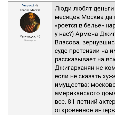
Vespucci
, 42
Люди любят деньги 
Россия, Москва
месяцев Москва да 
«роется в белье» на
у нас?) Армена Джи
Репутация: 40
В отпуске
Власова, вернувшись
суде претензии на и
рассказывает на всю
Джигарханян не ком
если не сказать хуж
имущества: московс
американского дома
все. 81 летний акт
откровенное интерв