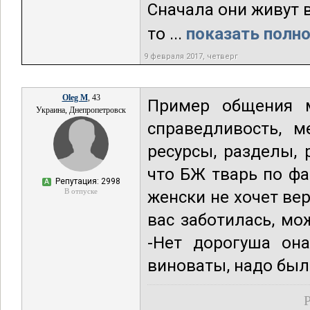
Сначала они живут в
то ...
показать полно
9 февраля 2017, четверг
Oleg M
, 43
Пример общения 
Украина, Днепропетровск
справедливость, 
ресурсы, разделы,
что БЖ тварь по фа
Репутация: 2998
А
В отпуске
женски не хочет ве
вас заботилась, мо
-Нет дорогуша она
виноваты, надо было
Р