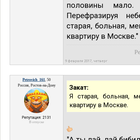
половины мало. 
Перефразируя неб
старая, больная, м
квартиру в Москве."
Ре
9 февраля 2017, четверг
Petrovich_161
, 50
Россия, Ростов-на-Дону
Закат:
Я старая, больная, 
квартиру в Москве.
Репутация: 2131
В отпуске
"А ты дай, дай биби