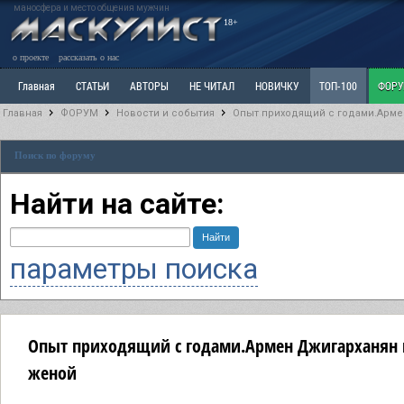
маносфера и место общения мужчин
18+
о проекте
рассказать о нас
Главная
СТАТЬИ
АВТОРЫ
НЕ ЧИТАЛ
НОВИЧКУ
ТОП-100
ФОР
Главная
ФОРУМ
Новости и события
Опыт приходящий с годами.Арме
Ветка: Расстаюсь или Развожусь. САНЧАС
Ветка: Наболевшее. Выскажись!
Р
Поиск по форуму
РАЗДЕЛ: Разное
УЧЕБНИК
ТРИЛОГИЯ
ВИТРИНА
КОПИЛКА
ОТНОШ
Найти на сайте:
параметры поиска
Опыт приходящий с годами.Армен Джигарханян в
женой