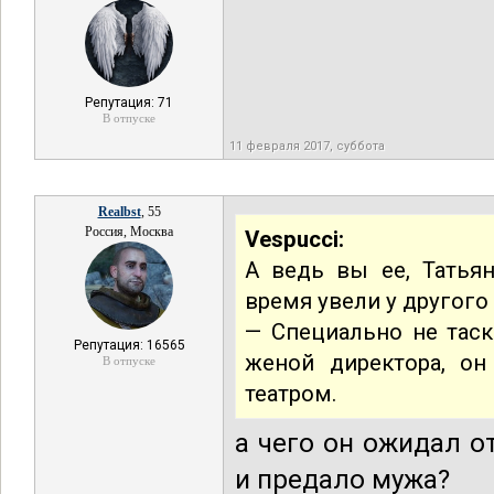
Репутация: 71
В отпуске
11 февраля 2017, суббота
Realbst
, 55
Россия, Москва
Vespucci:
А ведь вы ее, Татьян
время увели у другог
— Специально не таск
Репутация: 16565
женой директора, о
В отпуске
театром.
а чего он ожидал о
и предало мужа?