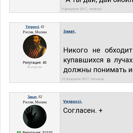
9 февраля 2017, четверг
Vespucci
, 42
Закат,
Россия, Москва
Никого не обходи
купавшихся в луча
Репутация: 40
В отпуске
должны понимать из
10 февраля 2017, пятница
Закат
, 62
Vespucci,
Россия, Москва
Согласен. +
Репутация: 31020
А