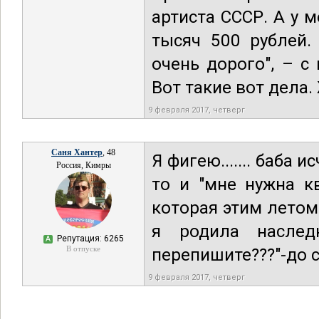
артиста СССР. А у 
тысяч 500 рублей.
очень дорого", – 
Вот такие вот дела
9 февраля 2017, четверг
Саня Хантер
, 48
Я фигею....... баба 
Россия, Кимры
то и "мне нужна кв
которая этим летом
я родила насле
Репутация: 6265
А
В отпуске
перепишите???"-до с
9 февраля 2017, четверг