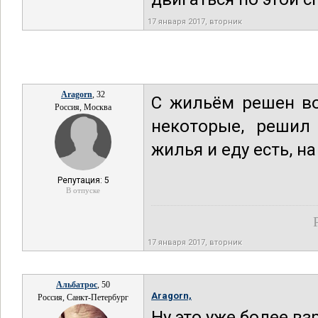
17 января 2017, вторник
Aragorn
, 32
С жильём решен во
Россия, Москва
некоторые, решил 
жилья и еду есть, н
Репутация: 5
В отпуске
17 января 2017, вторник
Альбатрос
, 50
Aragorn,
Россия, Санкт-Петербург
Ну это уже более в