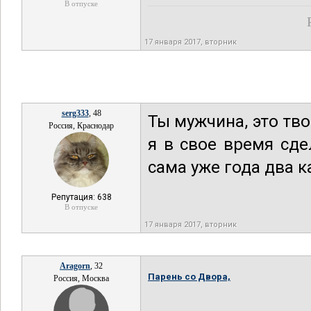
В отпуске
17 января 2017, вторник
serg333
, 48
Ты мужчина, это тво
Россия, Краснодар
я в свое время сде
сама уже года два к
Репутация: 638
В отпуске
17 января 2017, вторник
Aragorn
, 32
Парень со Двора,
Россия, Москва