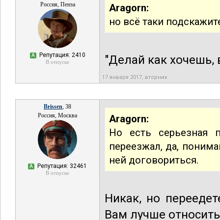
Россия, Пенза
Aragorn:
но всё таки подскажит
Репутация: 2410
А
"Делай как хочешь,
В отпуске
17 января 2017, вторник
Brissen
, 38
Россия, Москва
Aragorn:
Но есть серьезная 
переезжал, да, понима
ней договориться.
Репутация: 32461
А
В отпуске
Никак, но переедет
Вам лучше относитьс