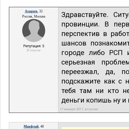
Aragorn
, 32
Здравствуйте. Сит
Россия, Москва
провинции. В пер
перспектив в рабо
шансов познакомит
Репутация: 5
В отпуске
городе либо РСП 
серьезная пробл
переезжал, да, 
подскажите как с 
тебя там ни кто н
деньги копишь ну и 
17 января 2017, вторник
Макфлай
, 48