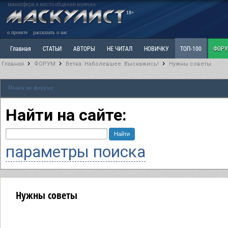
маносфера и место общения мужчин
18+
о проекте
рассказать о нас
Главная
СТАТЬИ
АВТОРЫ
НЕ ЧИТАЛ
НОВИЧКУ
ТОП-100
ФОР
Главная
ФОРУМ
Ветка: Наболевшее. Выскажись!
Нужны советы
Ветка: Расстаюсь или Развожусь. САНЧАС
Ветка: Наболевшее. Выскажись!
Р
Поиск по форуму
РАЗДЕЛ: Разное
УЧЕБНИК
ТРИЛОГИЯ
ВИТРИНА
КОПИЛКА
ОТНОШ
Найти на сайте:
параметры поиска
Нужны советы