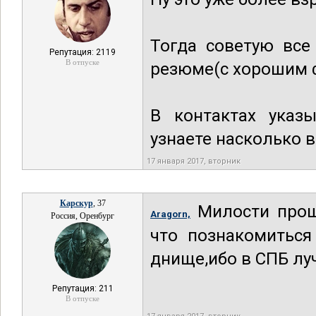
Тогда советую все
Репутация: 2119
В отпуске
резюме(с хорошим ф
В контактах указы
узнаете насколько 
17 января 2017, вторник
Карскур
, 37
Милости прошу
Aragorn,
Россия, Оренбург
что познакомитьс
днище,ибо в СПБ лу
Репутация: 211
В отпуске