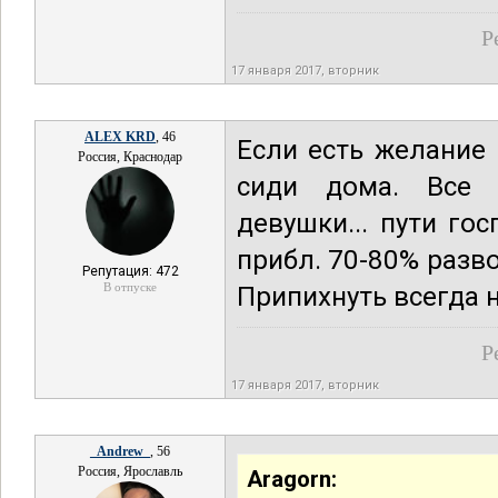
Р
17 января 2017, вторник
ALEX KRD
, 46
Если есть желание 
Россия, Краснодар
сиди дома. Все 
девушки... пути го
прибл. 70-80% разво
Репутация: 472
В отпуске
Припихнуть всегда 
Р
17 января 2017, вторник
_Andrew_
, 56
Россия, Ярославль
Aragorn: