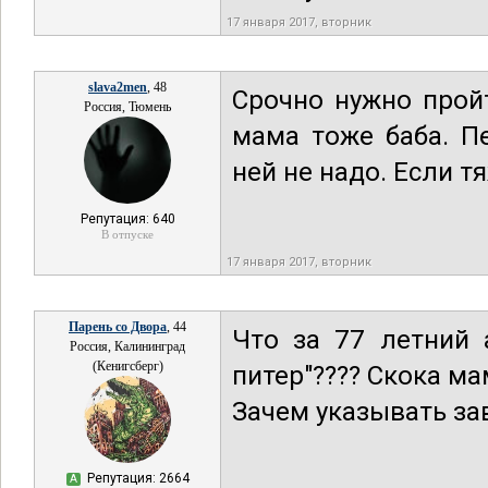
17 января 2017, вторник
slava2men
, 48
Срочно нужно прой
Россия, Тюмень
мама тоже баба. Пе
ней не надо. Если т
Репутация: 640
В отпуске
17 января 2017, вторник
Парень со Двора
, 44
Что за 77 летний 
Россия, Калининград
(Кенигсберг)
питер"???? Скока ма
Зачем указывать за
Репутация: 2664
А