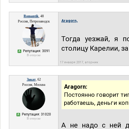
Romantik
, 48
Aragorn,
Россия, Петрозаводск
Тогда уезжай, я п
столицу Карелии, за
Репутация: 3091
А
В отпуске
17 января 2017, вторник
Закат
, 62
Россия, Москва
Aragorn:
Постоянно говорит типа
работаешь, деньги коп
Репутация: 31020
А
В отпуске
А не надо с ней д