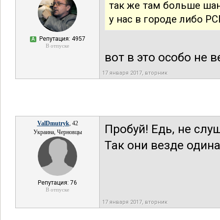
так же там больше ша
у нас в городе либо Р
Репутация: 4957
А
В отпуске
вот в это особо не 
17 января 2017, вторник
ValDmutryk
, 42
Пробуй! Едь, не слу
Украина, Черновцы
Так они везде одина
Репутация: 76
В отпуске
17 января 2017, вторник