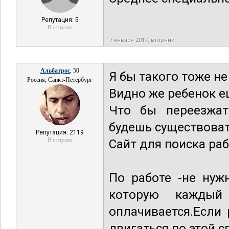
Репутация: 5
В отпуске
17 января 2017, вторник
Альбатрос
, 50
Я бы такого тоже не
Россия, Санкт-Петербург
Видно же ребенок е
Что бы переезжат
будешь существоват
Репутация: 2119
В отпуске
Сайт для поиска ра
По работе -не нуж
которую каждый
оплачивается.Если
двигаться по этой с