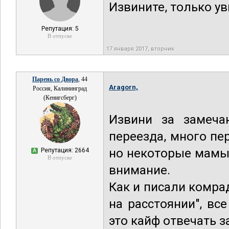
Извините, только у
Репутация: 5
В отпуске
17 января 2017, вторник
Парень со Двора
, 44
Aragorn,
Россия, Калининград
(Кенигсберг)
Извини за замеча
переезда, много пе
но некоторые мамы 
Репутация: 2664
А
В отпуске
внимание.
Как и писали комр
на расстоянии", вс
это кайф отвечать з