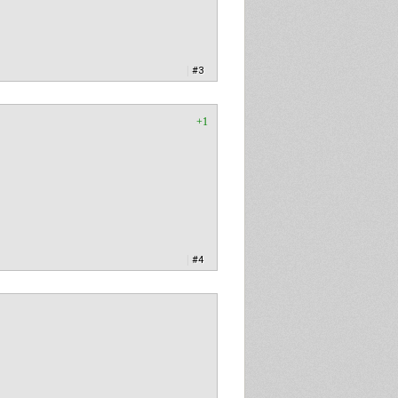
|
#3
+1
|
#4