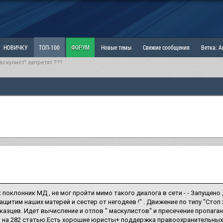
НОВИЧКУ
ТОП-100
ФОРУМ
Новые темы
Свежие сообщения
Ветка: 
аскулист" запретят ???
ка: Наболевшее. Выскажись!
РАЗДЕЛ: Мы и Женщины
РАЗДЕЛ: Маскулизм, МД и
ИТРИНА
КОПИЛКА
ОТНОШЕНИЯ
к поклонник МД , не мог пройти мимо такого диалога в сети - - Запущено
Защитим наших матерей и сестер от негодяев !" . Движение по типу "Стоп
казцев. Идет вычисление и отлов " маскулистов" и пресечение пропаг
 на 282 статью.Есть хорошие юристы+ поддержка правоохранительных 