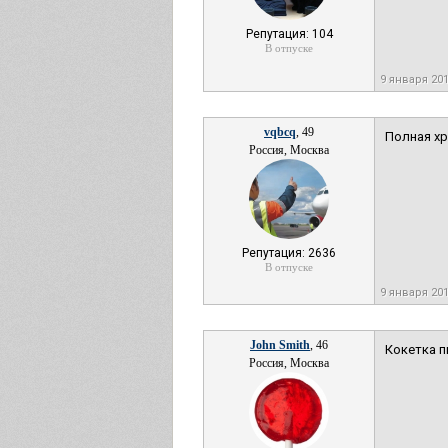
Репутация: 104
В отпуске
9 января 20
vqbcq
, 49
Полная хр
Россия, Москва
Репутация: 2636
В отпуске
9 января 20
John Smith
, 46
Кокетка п
Россия, Москва