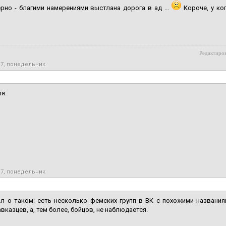
рно - благими намерениями выстлана дорога в ад ...
Короче, у ко
Редактиров
17, понедельник
ля.
17, понедельник
 о таком: есть несколько фемских групп в ВК с похожими названиям
авказцев, а, тем более, бойцов, не наблюдается.