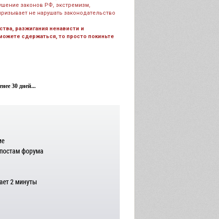
рушение законов РФ, экстремизм,
призывает не нарушать законодательство
тва, разжигания ненависти и
 можете сдержаться, то просто покиньте
ее 30 дней...
ме
 постам форума
ает 2 минуты