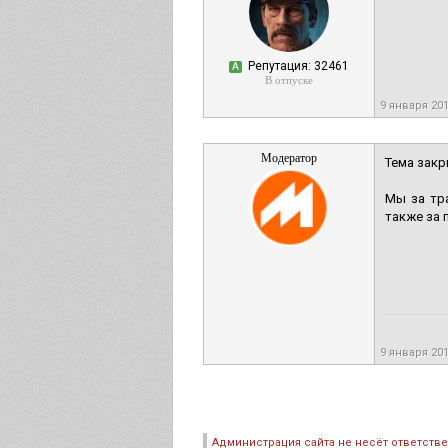
Репутация: 32461
А
В отпуске
9 января 20
Модератор
Тема закр
Мы за тр
также за 
9 января 20
Администрация сайта не несёт ответств