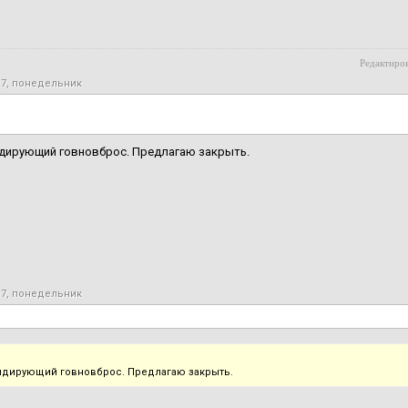
Редактиров
17, понедельник
ндирующий говновброс. Предлагаю закрыть.
17, понедельник
ондирующий говновброс. Предлагаю закрыть.