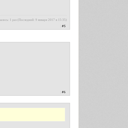
алось: 1 раз (Последний: 9 января 2017 в 15:35)
|
#5
|
#6