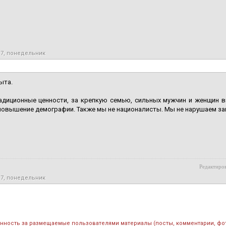
17, понедельник
ыта.
адиционные ценности, за крепкую семью, сильных мужчин и женщин в
повышение демографии. Также мы не националисты. Мы не нарушаем з
Редактиров
17, понедельник
енность за размещаемые пользователями материалы (посты, комментарии, фо