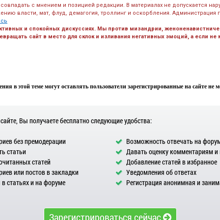
 совпадать с мнением и позицией редакции. В материалах не допускается на
ению власти, мат, флуд, демагогия, троллинг и оскорбления. Администрация 
есь
ктивных и спокойных дискуссиях. Мы против мизандрии, женоненавистничес
вращать сайт в место для склок и изливания негативных эмоций, а если не
ния в этой теме могут оставлять пользователи зарегистрированные на сайте не мен
 сайте, Вы получаете бесплатно следующие удобства:
иев без премодерации
Возможность отвечать на фору
ь статьи
Давать оценку комментариям и
очитанных статей
Добавление статей в избранное
иев или постов в закладки
Уведомления об ответах
в статьях и на форуме
Регистрация анонимная и заним
Зарегистрироваться сейчас