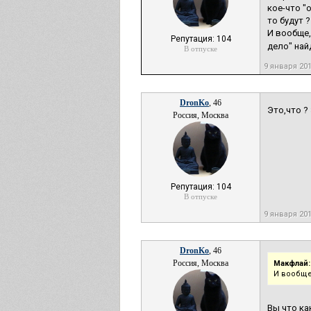
кое-что "
то будут 
И вообще,
Репутация: 104
дело" найд
В отпуске
9 января 20
DronKo
, 46
Это,что ?
Россия, Москва
Репутация: 104
В отпуске
9 января 20
DronKo
, 46
Россия, Москва
Макфлай:
И вообще
Вы что как