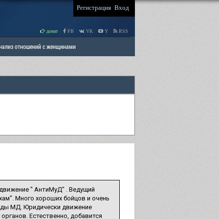
Регистрация
Вход
донат
FB
VK
Y
RSS
Анализ отношений с женщинами
 права мужчин
РАЗДЕЛ: Отцы и Дети
 движение " АнтиМуД" . Ведущий
 хам". Много хороших бойцов и очень
анды МД. Юридически движение
органов. Естественно, добавится