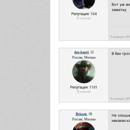
Вот уж ве
заметку.
Репутация: 104
В отпуске
9 января 20
deo kapri
, 52
В бан тро
Россия, Москва
Репутация: 1101
В отпуске
9 января 20
Brissen
, 38
Не слышал
Россия, Москва
никаких к