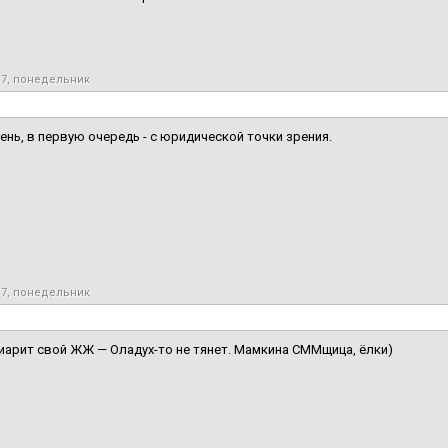
17, понедельник
ень, в первую очередь - с юридической точки зрения.
17, понедельник
иарит свой ЖЖ — Оладух-то не тянет. Мамкина СММщица, ёлки)