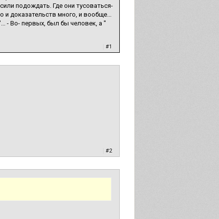
осили подождать. Где они тусоваться-
во и доказательств много, и вообще...
. - Во- первых, был бы человек, а "
|
#1
|
#2