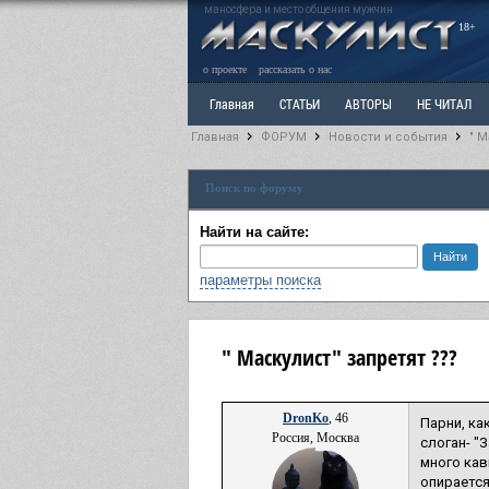
маносфера и место общения мужчин
18+
о проекте
рассказать о нас
Главная
СТАТЬИ
АВТОРЫ
НЕ ЧИТАЛ
Главная
ФОРУМ
Новости и события
" М
Ветка: Расстаюсь или Развожусь. САНЧАС
Вет
Поиск по форуму
РАЗДЕЛ: Разное
УЧЕБНИК
ТРИЛОГИЯ
В
Найти на сайте:
параметры поиска
" Маскулист" запретят ???
DronKo
, 46
Парни, ка
Россия, Москва
слоган- "
много кав
опирается