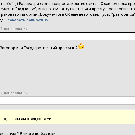
от себя". )) Рассматривается вопрос закрытия сайта. - С сайтом пока пр
? Уйдут в "подполье", ищи потом... А тут и статья и преступное сообщест
 рановато ты с этим. Документы в СК еще не готовы. Пусть "разгорится"..
е...
показать полностью...
17, понедельник
 Заговор или Государственный прессинг ?
17, понедельник
, тс, завязывай с веществами.
ие злые ? Я чисто по-братски....