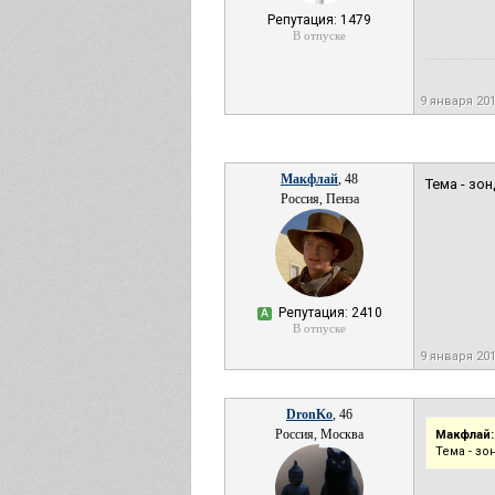
Репутация: 1479
В отпуске
9 января 20
Макфлай
, 48
Тема - зо
Россия, Пенза
Репутация: 2410
А
В отпуске
9 января 20
DronKo
, 46
Россия, Москва
Макфлай:
Тема - з