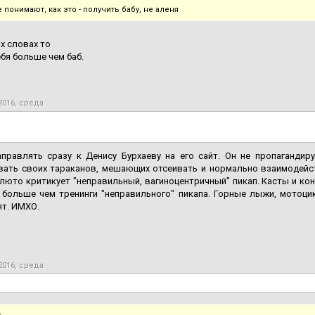
 понимают, как это - получить бабу, не аленя
 х словах то
бя больше чем баб.
2016, среда
правлять сразу к Денису Бурхаеву на его сайт. Он не пропагандиру
вать своих тараканов, мешающих отсеивать и нормально взаимодей
люто критикует "неправильный, вагиноцентричный" пикап. Касты и конс
 больше чем тренинги "неправильного" пикапа. Горные лыжи, мотоци
ят. ИМХО.
2016, среда