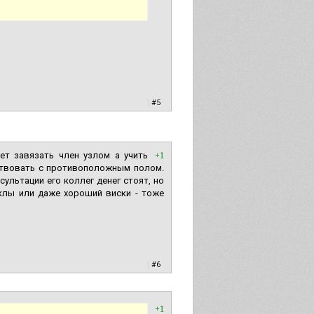
|
#5
ет завязать член узлом а учить
+1
ствовать с противоположным полом.
ультации его коллег денег стоят, но
клы или даже хороший виски - тоже
|
#6
+1