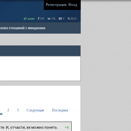
Регистрация
Вход
донат
FB
VK
Y
RSS
Анализ отношений с женщинами
 права мужчин
РАЗДЕЛ: Отцы и Дети
2
3
Следующая
Последняя
е. И, отчасти, их можно понять.
+4