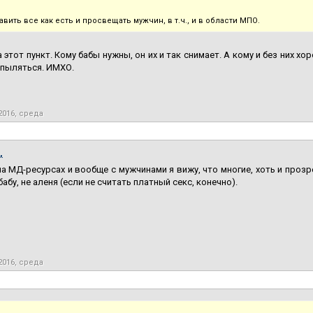
тавить все как есть и просвещать мужчин, в т.ч., и в области МПО.
а этот пункт. Кому бабы нужны, он их и так снимает. А кому и без них хо
спыляться. ИМХО.
2016, среда
,
а МД-ресурсах и вообще с мужчинами я вижу, что многие, хоть и прозре
абу, не аленя (если не считать платный секс, конечно).
2016, среда