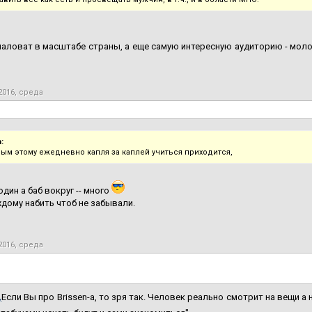
аловат в масштабе страны, а еще самую интересную аудиторию - молод
2016, среда
:
рым этому ежедневно капля за каплей учиться приходится,
один а баб вокруг -- много
ждому набить чтоб не забывали.
2016, среда
,
Если Вы про Brissen-a, то зря так. Человек реально смотрит на вещи а