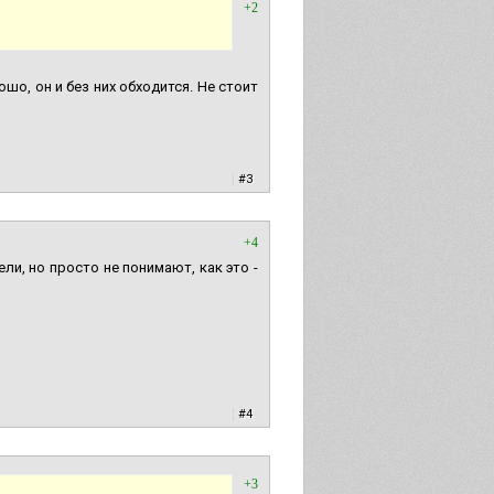
+2
рошо, он и без них обходится. Не стоит
|
#3
+4
ли, но просто не понимают, как это -
|
#4
+3