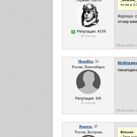
Украина, Одесса
_Andrew_
если в 2-
Хорошо с
этому еже
Репутация: 4109
А
В отпуске
28 декабря 
НемоНск
, 51
Nishizaw
Россия, Новосибирск
пикапщика
Репутация: 341
В отпуске
28 декабря 
Rogeras
, 37
Россия, Кострома
Brissen:
- Таки ос