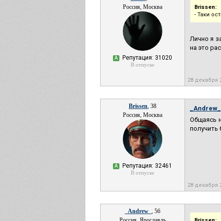
Россия, Москва
Brissen:
- Таки ос
Лично я з
на это ра
Репутация: 31020
А
В отпуске
28 декабря 
Brissen
, 38
_Andrew_
Россия, Москва
Общаясь н
получить б
Репутация: 32461
А
В отпуске
28 декабря 
_Andrew_
, 56
Россия, Ярославль
Brissen: