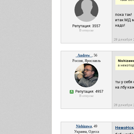
пока так!
итак МД м
надо!
Репутация: 3557
В отпуске
28 декабря 
_Andrew_
, 56
Россия, Ярославль
Nishizawa
а некото
ты у себя 
на лбу ка
Репутация: 4957
А
В отпуске
28 декабря 
Nishizawa
, 49
НемоНск
Украина, Одесса