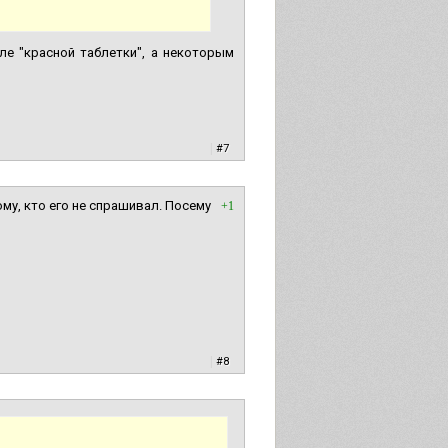
е "красной таблетки", а некоторым
|
#7
тому, кто его не спрашивал. Посему
+1
|
#8