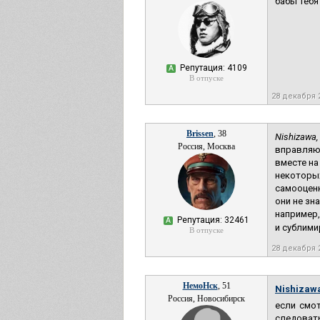
бабы тебя
Репутация: 4109
А
В отпуске
28 декабря 
Brissen
, 38
Nishizawa,
Россия, Москва
вправляют
вместе на
некоторых
самооценк
они не зн
например,
Репутация: 32461
А
и сублими
В отпуске
28 декабря 
НемоНск
, 51
Nishizaw
Россия, Новосибирск
если смот
следовать