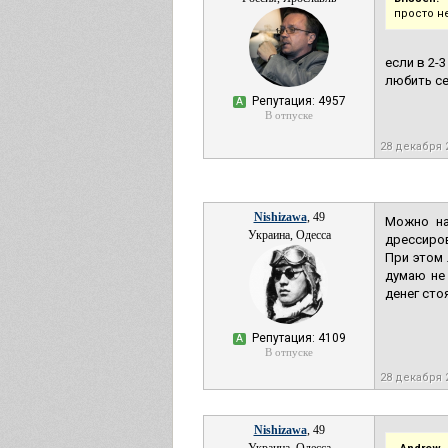
просто не
если в 2-3
любить се
Репутация: 4957
А
В отпуске
28 декабря 
Nishizawa
, 49
Можно на
Украина, Одесса
дрессиро
При этом 
думаю не
денег сто
Репутация: 4109
А
В отпуске
28 декабря 
Nishizawa
, 49