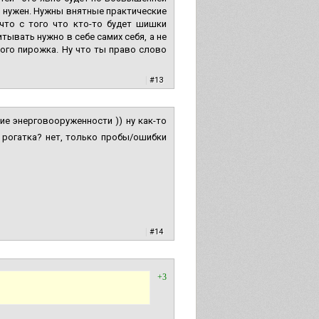
не нужен. Нужны внятные практические
что с того что кто-то будет шишки
ывать нужно в себе самих себя, а не
ого пирожка. Ну что ты право слово
|
#13
тие энерговооруженности )) ну как-то
на рогатка? нет, только пробы/ошибки
|
#14
+3