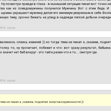
. Ну посмотри правде в глаза - в нынешней ситуации пикап вот точно 
тва как из псевдомужчины получился Мужчина. Вот с этим беда. И 
 шрамы украшают мужчину делая его минимум уверенным в себе. Воспит
нную тему, срочно бежать на улицу в надежде легкой добычи очередн
2016, среда
вклинюсь слехка, извиняй )) но тогда тема не пикап а ,скажем, подня
 толку -то, ну прочитает, побежит и что- вот сразу результат, бабьи
что значит нет баб вокруг - это тайга разве что и то.... смотря где.
2016, среда
:
 тема не пикап а ,скажем, поднятие энерговооруженности ))