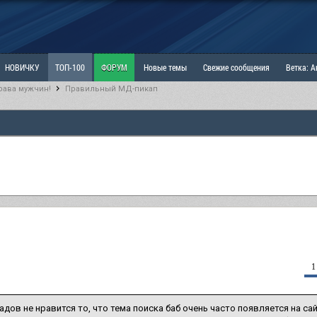
НОВИЧКУ
ТОП-100
ФОРУМ
Новые темы
Свежие сообщения
Ветка: 
рава мужчин!
Правильный МД-пикап
ка: Наболевшее. Выскажись!
РАЗДЕЛ: Мы и Женщины
РАЗДЕЛ: Маскулизм, МД и
ИТРИНА
КОПИЛКА
ОТНОШЕНИЯ
1
адов не нравится то, что тема поиска баб очень часто появляется на сайт