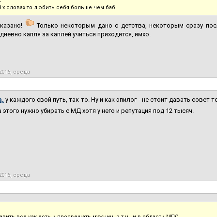
:
3 х словах то любить себя больше чем баб.
казано!
Только некоторым дано с детства, некоторым сразу посл
дневно капля за каплей учиться приходится, имхо.
2016, среда
a,
у каждого свой путь, так-то. Ну и как эпилог - не стоит давать совет 
 этого нужно убирать с МД хотя у него и репутация под 12 тысяч.
2016, среда
тавить все как есть и просвещать мужчин, в т.ч., и в области МПО.