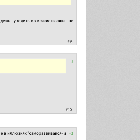
ежь - уводить во всякие пикапы - не
|
#9
+1
|
#10
 не в иллюзиях "саморазвивайся- и
+3