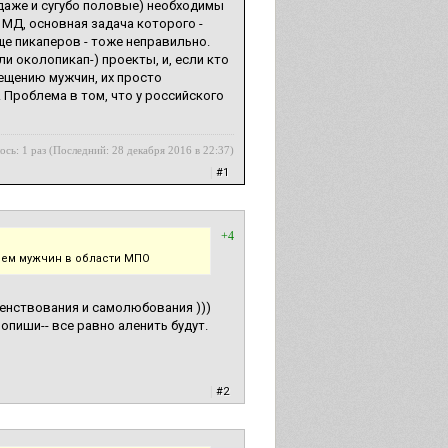
 даже и сугубо половые) необходимы
 МД, основная задача которого -
ще пикаперов - тоже неправильно.
и околопикап-) проекты, и, если кто
ещению мужчин, их просто
. Проблема в том, что у российского
ось: 1 раз (Последний: 28 декабря 2016 в 22:37)
|
#1
+4
блем мужчин в области МПО
шенствования и самолюбования )))
ропиши-- все равно аленить будут.
|
#2