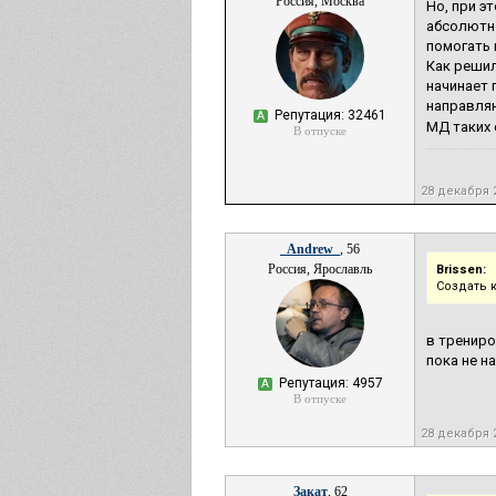
Россия, Москва
Но, при э
абсолютно
помогать 
Как решил
начинает 
направляю
Репутация: 32461
А
МД таких с
В отпуске
28 декабря 
_Andrew_
, 56
Россия, Ярославль
Brissen:
Создать 
в трениро
пока не н
Репутация: 4957
А
В отпуске
28 декабря 
Закат
, 62