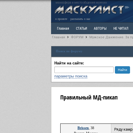
маносфера и место общения мужчин
18+
о проекте
рассказать о нас
Главная
СТАТЬИ
АВТОРЫ
НЕ ЧИТАЛ
Главная
ФОРУМ
Мужское Движение. За п
Ветка: Расстаюсь или Развожусь. САНЧАС
Вет
Поиск по форуму
РАЗДЕЛ: Разное
УЧЕБНИК
ТРИЛОГИЯ
В
Найти на сайте:
параметры поиска
Правильный МД-пикап
Brissen
, 38
Ряду камр