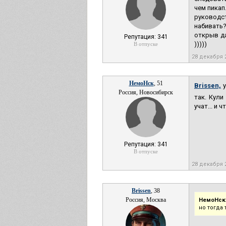
чем пикап
руководс
набивать?
открыв да
Репутация: 341
)))))
В отпуске
28 декабря 
НемоНск
, 51
Brissen,
у
Россия, Новосибирск
так. Кули
учат... и 
Репутация: 341
В отпуске
28 декабря 
Brissen
, 38
Россия, Москва
НемоНск
но тогда