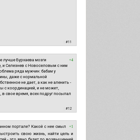
|
#11
е лучше Бурхаева мозги
+4
ее, и Селезнев с Новоселовым с ним
облема ряда мужчин: бабам у
чины, даже с нормальной
твенное не дает, а как не аленить -
мы с координацией, и не может,
н, в свое время, всех подруг посылал
|
#12
 данном портале? Какой с нее смыл
+1
выстроить свою жизнь, найти цель и
тей - это явно будет по возвышенней