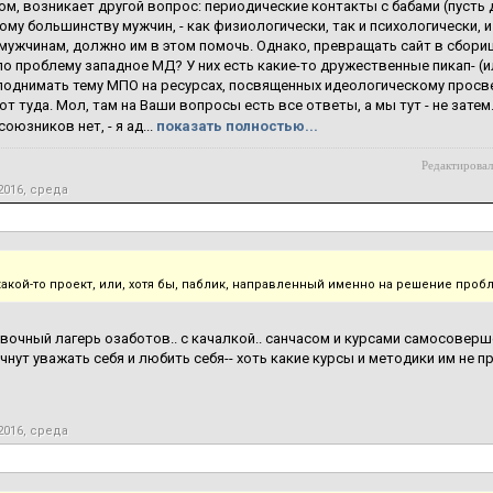
том, возникает другой вопрос: периодические контакты с бабами (пусть
му большинству мужчин, - как физиологически, так и психологически, и
мужчинам, должно им в этом помочь. Однако, превращать сайт в сбори
о проблему западное МД? У них есть какие-то дружественные пикап- (ил
поднимать тему МПО на ресурсах, посвященных идеологическому просв
т туда. Мол, там на Ваши вопросы есть все ответы, а мы тут - не затем
оюзников нет, - я ад...
показать полностью...
Редактировал
2016, среда
какой-то проект, или, хотя бы, паблик, направленный именно на решение про
вочный лагерь озаботов.. с качалкой.. санчасом и курсами самосовер
ачнут уважать себя и любить себя-- хоть какие курсы и методики им не п
2016, среда