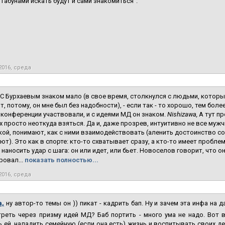
 табунами искать будут и сами знакомиться".
2016, среда
С Бурхаевым знаком мало (в свое время, столкнулся с людьми, которы
, потому, он мне был без надобности), - если так - то хорошо, тем бол
 конференции участвовали, и с идеями МД он знаком.
Nishizawa,
А тут пр
 просто неоткуда взяться. Да и, даже прозрев, интуитивно не все муж
ой, понимают, как с ними взаимодействовать (аленить достоинство собс
ают). Это как в спорте: кто-то схватывает сразу, а кто-то имеет пробле
 наносить удар с шага: он или идет, или бьет. Новоселов говорит, что о
ровал...
показать полностью...
2016, среда
a,
ну автор-то темы он )) пикат - кадрить бап. Ну и зачем эта инфа на
реть через призму идей МД? Баб портить - много ума не надо. Вот 
 ей, наладить семейную (если она есть) жизнь и воспитывать своих де