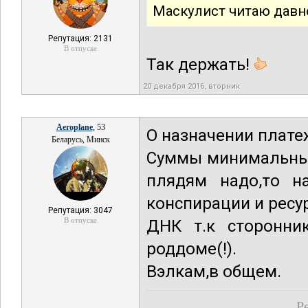
Маскулист читаю давн
Репутация: 2131
В отпуске
Так держать!
20 декабря 2016, вторник
Aeroplane
, 53
О назначении плате
Беларусь, Минск
Суммы минимальные
плядям надо,то н
конспирации и ресу
Репутация: 3047
В отпуске
ДНК т.к сторонник
роддоме(!).
Вэлкам,в общем.
Р