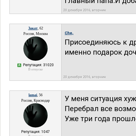
главный папа.И доба
20 декабря 2016, вторник
Закат
, 62
Che,
Россия, Москва
Присоединяюсь к д
именно подарок до
Репутация: 31020
А
В отпуске
20 декабря 2016, вторник
lamai
, 56
У меня ситуация хуж
Россия, Краснодар
Перебрал все возмо
Уже три года прошл
Репутация: 1047