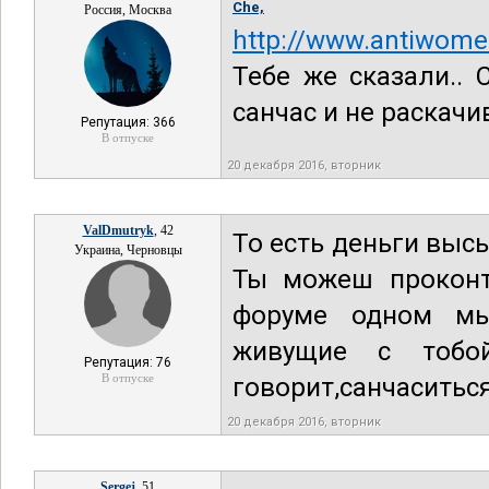
Che,
Россия, Москва
http://www.antiwome
Тебе же сказали.. 
санчас и не раскачив
Репутация: 366
В отпуске
20 декабря 2016, вторник
ValDmutryk
, 42
То есть деньги выс
Украина, Черновцы
Ты можеш проконтр
форуме одном мыс
живущие с тобо
Репутация: 76
В отпуске
говорит,санчаситьс
20 декабря 2016, вторник
Sergej
, 51