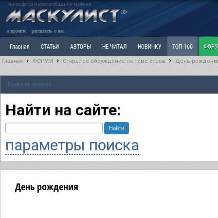
маносфера и место общения мужчин
18+
о проекте
рассказать о нас
Главная
СТАТЬИ
АВТОРЫ
НЕ ЧИТАЛ
НОВИЧКУ
ТОП-100
ФОР
Главная
ФОРУМ
Открытое обсуждение по теме отцов
День рождени
Ветка: Расстаюсь или Развожусь. САНЧАС
Ветка: Наболевшее. Выскажись!
Р
Поиск по форуму
РАЗДЕЛ: Разное
УЧЕБНИК
ТРИЛОГИЯ
ВИТРИНА
КОПИЛКА
ОТНОШ
Найти на сайте:
параметры поиска
День рождения