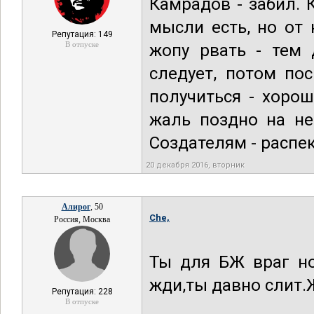
Камрадов - забил. 
мысли есть, но от 
Репутация: 149
В отпуске
жопу рвать - тем 
следует, потом по
получиться - хорош
жаль поздно на не
Создателям - распект
20 декабря 2016, вторник
Алирог
, 50
Che,
Россия, Москва
Ты для БЖ враг но
жди,ты давно слит.Ж
Репутация: 228
В отпуске