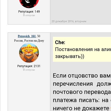
Репутация: 149
В отпуске
20 декабря 2016, вторник
Petrovich_161
, 50
Россия, Ростов-на-Дону
Che:
Постановления на алики
закрывать))
Репутация: 2131
В отпуске
Если отцовство ва
перечисления дол
почтового перевода,
платежа писать: на
ничего не докажете