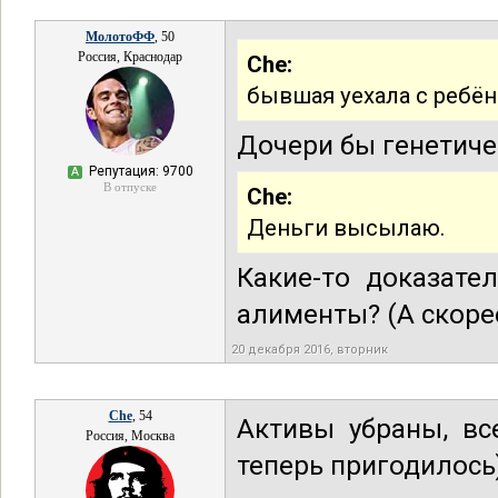
МолотоФФ
, 50
Россия, Краснодар
Che:
бывшая уехала с ребён
Дочери бы генетиче
Репутация: 9700
А
В отпуске
Che:
Деньги высылаю.
Какие-то доказате
алименты? (А скорее
20 декабря 2016, вторник
Che
, 54
Активы убраны, все
Россия, Москва
теперь пригодилось