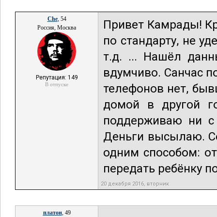
Che
, 54
Привет Камрады! Кр
Россия, Москва
по стандарту, не уд
т.д. ... Нашёл да
вдумчиво. Санчас п
Репутация: 149
В отпуске
телефонов нет, бывш
домой в другой го
поддерживаю ни с 
Деньги высылаю. Се
одним способом: о
передать ребёнку по
20 декабря 2016, вторник
платон
, 49