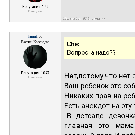
Репутация: 149
В отпуске
20 декабря 2016, вторник
lamai
, 56
Россия, Краснодар
Che:
Вопрос: а надо??
Репутация: 1047
Нет,потому что нет 
В отпуске
Ваш ребенок это со
Никаких прав на реб
Есть анекдот на эту 
-В детсаде девочк
главная это мама