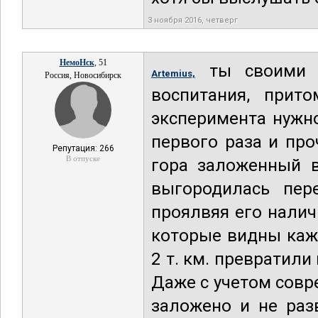
3 ноября 2016, четверг
НемоНск
, 51
ты своими с
Artemius,
Россия, Новосибирск
воспитания, прит
эксперимента нужн
первого раза и про
Репутация: 266
В отпуске
гора заложенный в
выгородилась пер
проялвяя его налич
которые видны каж
2 т. км. превратил
Даже с учетом совр
заложено и не раз