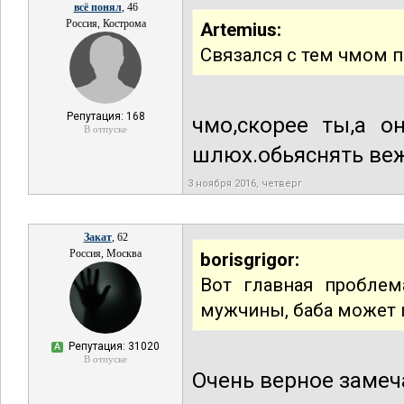
всё понял
, 46
Россия, Кострома
Artemius:
Связался с тем чмом 
Репутация: 168
чмо,скорее ты,а о
В отпуске
шлюх.обьяснять веж
3 ноября 2016, четверг
Закат
, 62
Россия, Москва
borisgrigor:
Вот главная проблем
мужчины, баба может п
Репутация: 31020
А
В отпуске
Очень верное замеч