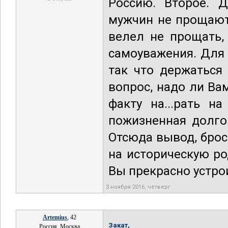
Россию. Второе. 
мужчин не прощают
велел не прощать,
самоуважения. Для 
так что держаться
вопрос, надо ли Ва
факту на...рать н
пожизненная долгов
Отсюда вывод, брос
на историческую р
Вы прекрасно устро
3 ноября 2016, четверг
Artemius
, 42
Закат,
Россия, Москва