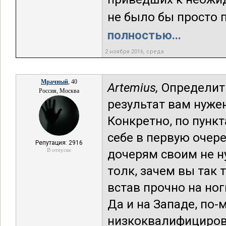
не было бы просто п
полностью...
2 ноября 2016, среда
Мрачный
, 40
Artemius,
Определить
Россия, Москва
результат вам нужен
Конкретно, по пункт
себе в первую очер
Репутация: 2916
В отпуске
дочерям своим не ну
толк, зачем вы так 
встав прочно на но
Да и на Западе, по
низкоквалифициров