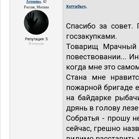
Artemius
, 42
Хоттабыч,
Россия, Москва
Спасибо за совет.
госзакупками.
Репутация: 5
В отпуске
Товарищ Мрачный 
повествовании... Ин
когда мне это само
Стана мне нравит
пожарной бригаде 
на байдарке рыбачи
дрянь в голову лезе
Собратья - прошу н
сейчас, грешно наз
видимо расставить 