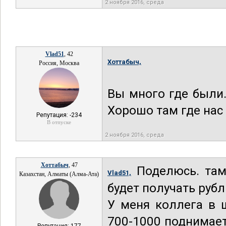
2 ноября 2016, среда
Vlad51
, 42
Хоттабыч,
Россия, Москва
Вы много где были.
Хорошо там где нас н
Репутация: -234
В отпуске
2 ноября 2016, среда
Хоттабыч
, 47
Поделюсь. там
Vlad51,
Казахстан, Алматы (Алма-Ата)
будет получать рубл
У меня коллега в 
700-1000 поднимает 