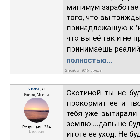
минимум заработает 
того, что вы трижд
принадлежащую к "н
что вы её так и не 
принимаешь реалий. 
полностью...
2 ноября 2016, среда
Vlad51
, 42
Скотиной ты не буд
Россия, Москва
прокормит ее и тво
тебя уже вытирали 
землю....дальше буд
Репутация: -234
В отпуске
итоге ее уход. Не бу