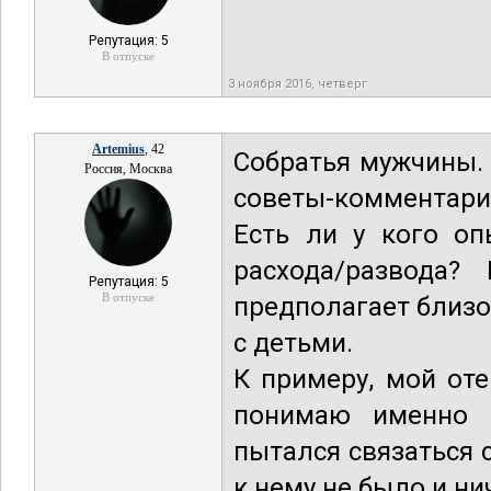
Репутация: 5
В отпуске
3 ноября 2016, четверг
Artemius
, 42
Собратья мужчины.
Россия, Москва
советы-комментарии
Есть ли у кого о
расхода/развода
Репутация: 5
В отпуске
предполагает близо
с детьми.
К примеру, мой оте
понимаю именно и
пытался связаться с
к нему не было и ни