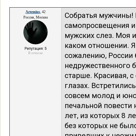
Artemius
, 42
Собратья мужчины! 
Россия, Москва
самопросвещения и
мужских слез. Моя и
каком отношении. Я 
Репутация: 5
В отпуске
сожалению, России 
недружественного б
старше. Красивая, с
глазах. Встретилис
совсем молод и юно
печальной повести н
лет, из которых 8 л
без которых не было
приведших к неожид