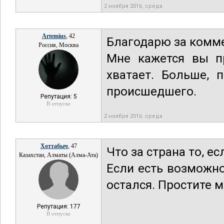
2 ноября 2016, среда
Artemius
, 42
Благодарю за комм
Россия, Москва
Мне кажется вы пр
хватает. Больше, 
происшедшего.
Репутация: 5
В отпуске
2 ноября 2016, среда
Хоттабыч
, 47
Что за страна то, ес
Казахстан, Алматы (Алма-Ата)
Если есть возможно
остался. Простите м
Репутация: 177
В отпуске