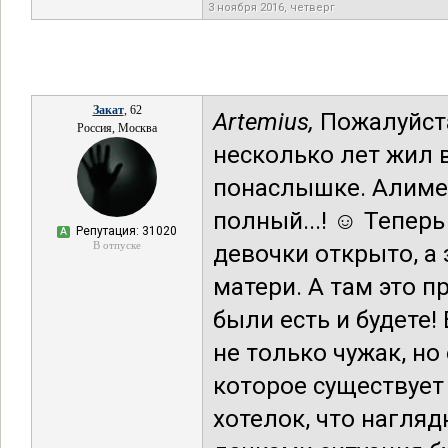
3 ноября 2016, четверг
Закат
, 62
Artemius,
Пожалуйста
Россия, Москва
несколько лет жил 
понаслышке. Алимен
полный...! ☺ Теперь
Репутация: 31020
А
В отпуске
девочки открыто, а
матери. А там это п
были есть и будете!
не только чужак, но
которое существует
хотелок, что нагля