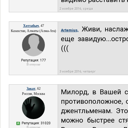
2 ноября 2016, среда
Хоттабыч
, 47
Живи, наслаж
Artemius,
Казахстан, Алматы (Алма-Ата)
еще завидую...ост
(((
Репутация: 177
В отпуске
3 ноября 2016, четверг
Закат
, 62
Милорд, в Вашей с
Россия, Москва
противоположное, 
джентльменам. Это
можно быстрее стя
Репутация: 31020
А
В отпуске