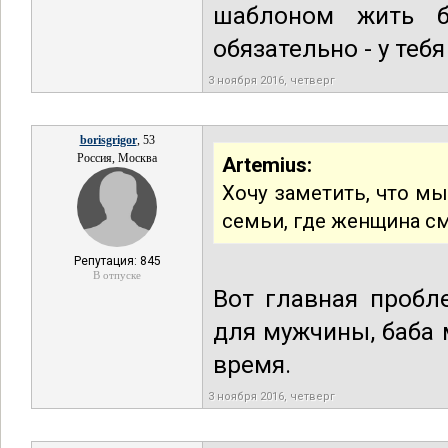
шаблоном жить б
обязательно - у теб
3 ноября 2016, четверг
borisgrigor
, 53
Россия, Москва
Artemius:
Хочу заметить, что м
семьи, где женщина с
Репутация: 845
В отпуске
Вот главная пробл
для мужчины, баба 
время.
3 ноября 2016, четверг