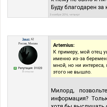
Буду благодарен за
3 ноября 2016, четверг
Закат
, 62
Россия, Москва
Artemius:
К примеру, мой отец у
именно из-за беремен
мной, но ни интереса,
Репутация: 31020
А
этого не вышло.
В отпуске
Милорд, позвольт
информация? Тольк
хотя бы выслушать 