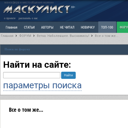
маносфера и место общения мужчин
18+
о проекте
рассказать о нас
Главная
СТАТЬИ
АВТОРЫ
НЕ ЧИТАЛ
НОВИЧКУ
ТОП-100
ФОР
Главная
ФОРУМ
Ветка: Наболевшее. Выскажись!
Все о том же...
Ветка: Расстаюсь или Развожусь. САНЧАС
Ветка: Наболевшее. Выскажись!
Р
Поиск по форуму
РАЗДЕЛ: Разное
УЧЕБНИК
ТРИЛОГИЯ
ВИТРИНА
КОПИЛКА
ОТНОШ
Найти на сайте:
параметры поиска
Все о том же...