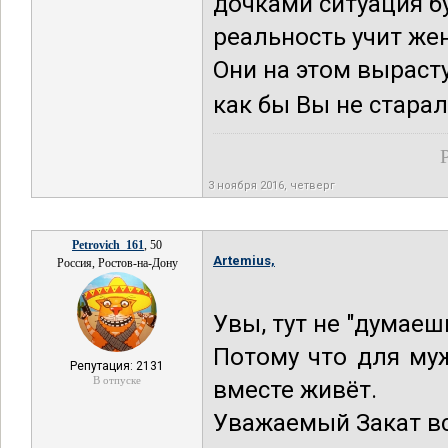
дочками ситуация б
реальность учит жен
Они на этом вырасту
как бы Вы не старали
3 ноября 2016, четверг
Petrovich_161
, 50
Artemius,
Россия, Ростов-на-Дону
Увы, тут не "думаеш
Потому что для м
Репутация: 2131
В отпуске
вместе живёт.
Уважаемый Закат в