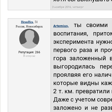
3 ноября 2016, четверг
НемоНск
, 51
ты своими с
Artemius,
Россия, Новосибирск
воспитания, прит
эксперимента нужн
первого раза и про
Репутация: 266
В отпуске
гора заложенный в
выгородилась пер
проялвяя его налич
которые видны каж
2 т. км. превратил
Даже с учетом совр
заложено и не раз