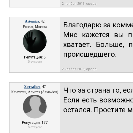
2 ноября 2016, среда
Artemius
, 42
Благодарю за комм
Россия, Москва
Мне кажется вы пр
хватает. Больше, 
происшедшего.
Репутация: 5
В отпуске
2 ноября 2016, среда
Хоттабыч
, 47
Что за страна то, ес
Казахстан, Алматы (Алма-Ата)
Если есть возможно
остался. Простите м
Репутация: 177
В отпуске