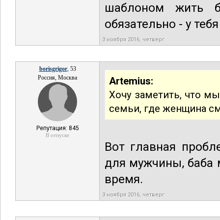
шаблоном жить б
обязательно - у теб
3 ноября 2016, четверг
borisgrigor
, 53
Россия, Москва
Artemius:
Хочу заметить, что м
семьи, где женщина с
Репутация: 845
В отпуске
Вот главная пробл
для мужчины, баба 
время.
3 ноября 2016, четверг