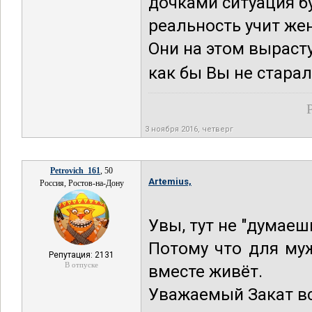
дочками ситуация б
реальность учит жен
Они на этом вырасту
как бы Вы не старали
3 ноября 2016, четверг
Petrovich_161
, 50
Artemius,
Россия, Ростов-на-Дону
Увы, тут не "думаеш
Потому что для м
Репутация: 2131
В отпуске
вместе живёт.
Уважаемый Закат в