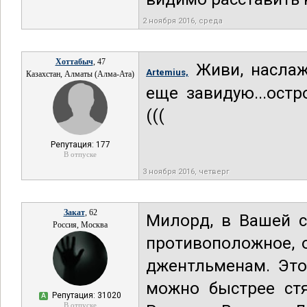
2 ноября 2016, среда
Хоттабыч
, 47
Живи, наслаж
Artemius,
Казахстан, Алматы (Алма-Ата)
еще завидую...ост
(((
Репутация: 177
В отпуске
3 ноября 2016, четверг
Закат
, 62
Милорд, в Вашей с
Россия, Москва
противоположное, 
джентльменам. Это
можно быстрее стя
Репутация: 31020
А
В отпуске