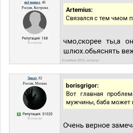
всё понял
, 46
Россия, Кострома
Artemius:
Связался с тем чмом 
Репутация: 168
чмо,скорее ты,а о
В отпуске
шлюх.обьяснять веж
3 ноября 2016, четверг
Закат
, 62
Россия, Москва
borisgrigor:
Вот главная проблем
мужчины, баба может п
Репутация: 31020
А
В отпуске
Очень верное замеч