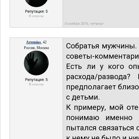
Репутация: 5
В отпуске
3 ноября 2016, четверг
Artemius
, 42
Собратья мужчины.
Россия, Москва
советы-комментарии
Есть ли у кого о
расхода/развода
Репутация: 5
В отпуске
предполагает близо
с детьми.
К примеру, мой оте
понимаю именно и
пытался связаться с
к нему не было и ни