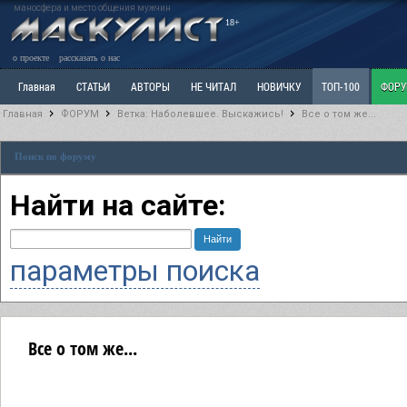
маносфера и место общения мужчин
18+
о проекте
рассказать о нас
Главная
СТАТЬИ
АВТОРЫ
НЕ ЧИТАЛ
НОВИЧКУ
ТОП-100
ФОР
Главная
ФОРУМ
Ветка: Наболевшее. Выскажись!
Все о том же...
Ветка: Расстаюсь или Развожусь. САНЧАС
Ветка: Наболевшее. Выскажись!
Р
Поиск по форуму
РАЗДЕЛ: Разное
УЧЕБНИК
ТРИЛОГИЯ
ВИТРИНА
КОПИЛКА
ОТНОШ
Найти на сайте:
параметры поиска
Все о том же...