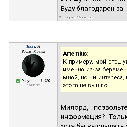
Буду благодарен за
3 ноября 2016, четверг
Закат
, 62
Россия, Москва
Artemius:
К примеру, мой отец у
именно из-за беремен
мной, но ни интереса,
Репутация: 31020
А
этого не вышло.
В отпуске
Милорд, позвольт
информация? Тольк
хотя бы выслушать 