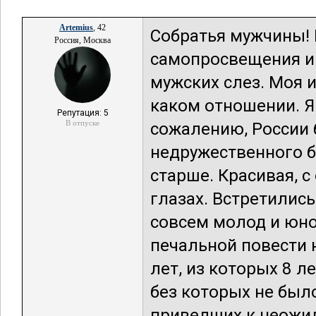
Artemius
, 42
Собратья мужчины! 
Россия, Москва
самопросвещения и
мужских слез. Моя и
каком отношении. Я 
Репутация: 5
В отпуске
сожалению, России 
недружественного б
старше. Красивая, с
глазах. Встретилис
совсем молод и юно
печальной повести н
лет, из которых 8 л
без которых не было
приведших к неожид