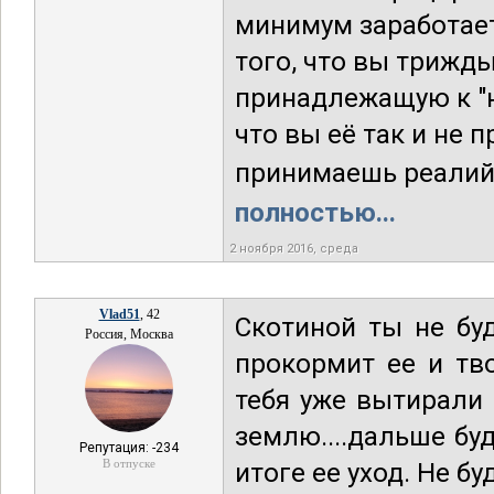
минимум заработает 
того, что вы трижд
принадлежащую к "н
что вы её так и не 
принимаешь реалий. 
полностью...
2 ноября 2016, среда
Vlad51
, 42
Скотиной ты не буд
Россия, Москва
прокормит ее и тво
тебя уже вытирали 
землю....дальше буд
Репутация: -234
В отпуске
итоге ее уход. Не бу