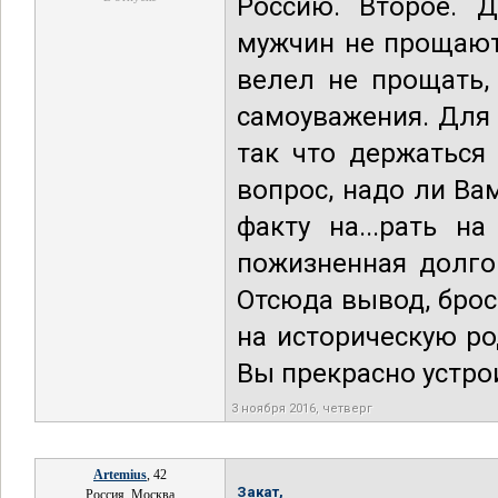
Россию. Второе. 
мужчин не прощают
велел не прощать,
самоуважения. Для 
так что держаться
вопрос, надо ли Ва
факту на...рать н
пожизненная долгов
Отсюда вывод, брос
на историческую р
Вы прекрасно устро
3 ноября 2016, четверг
Artemius
, 42
Закат,
Россия, Москва