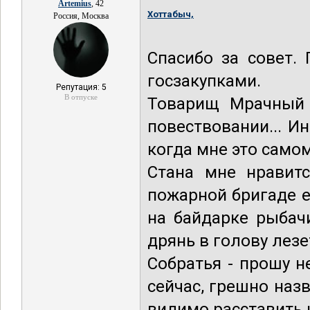
Artemius
, 42
Хоттабыч,
Россия, Москва
Спасибо за совет.
госзакупками.
Репутация: 5
В отпуске
Товарищ Мрачный 
повествовании... Ин
когда мне это само
Стана мне нравит
пожарной бригаде 
на байдарке рыбачи
дрянь в голову лезе
Собратья - прошу н
сейчас, грешно наз
видимо расставить 