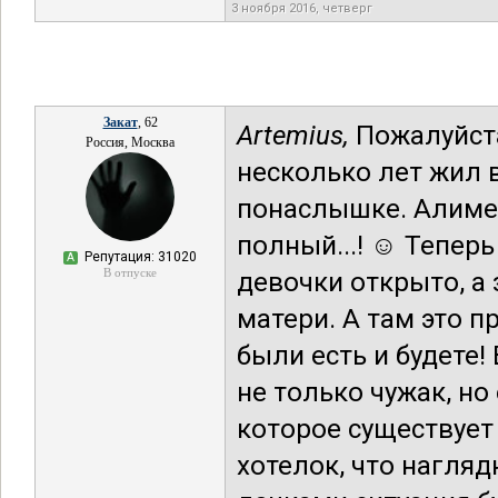
3 ноября 2016, четверг
Закат
, 62
Artemius,
Пожалуйста
Россия, Москва
несколько лет жил 
понаслышке. Алимен
полный...! ☺ Теперь
Репутация: 31020
А
В отпуске
девочки открыто, а
матери. А там это п
были есть и будете!
не только чужак, но
которое существует
хотелок, что нагля