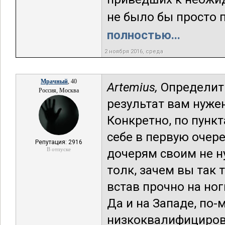
не было бы просто п
полностью...
2 ноября 2016, среда
Мрачный
, 40
Artemius,
Определить
Россия, Москва
результат вам нужен
Конкретно, по пункт
себе в первую очер
Репутация: 2916
В отпуске
дочерям своим не ну
толк, зачем вы так 
встав прочно на но
Да и на Западе, по
низкоквалифициров