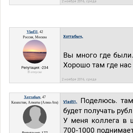
2 ноября 2016, среда
Vlad51
, 42
Хоттабыч,
Россия, Москва
Вы много где были.
Хорошо там где нас н
Репутация: -234
В отпуске
2 ноября 2016, среда
Хоттабыч
, 47
Поделюсь. там
Vlad51,
Казахстан, Алматы (Алма-Ата)
будет получать рубл
У меня коллега в 
700-1000 поднимает 