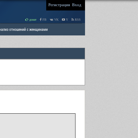
Регистрация
Вход
донат
FB
VK
Y
RSS
Анализ отношений с женщинами
 права мужчин
РАЗДЕЛ: Отцы и Дети