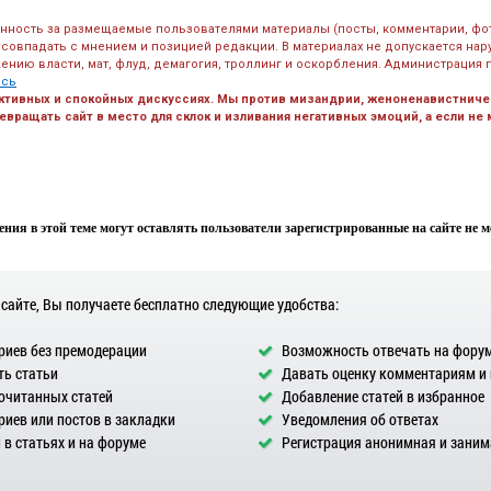
енность за размещаемые пользователями материалы (посты, комментарии, фо
 совпадать с мнением и позицией редакции. В материалах не допускается на
ению власти, мат, флуд, демагогия, троллинг и оскорбления. Администрация 
есь
ктивных и спокойных дискуссиях. Мы против мизандрии, женоненавистничес
вращать сайт в место для склок и изливания негативных эмоций, а если не
ния в этой теме могут оставлять пользователи зарегистрированные на сайте не мен
 сайте, Вы получаете бесплатно следующие удобства:
иев без премодерации
Возможность отвечать на фору
ь статьи
Давать оценку комментариям и
очитанных статей
Добавление статей в избранное
иев или постов в закладки
Уведомления об ответах
в статьях и на форуме
Регистрация анонимная и заним