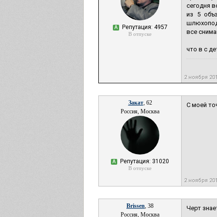
сегодня в
из 5 объ
шлюхоподо
Репутация: 4957
А
все снима
В отпуске
что в с д
2 ноября 20
Закат
, 62
С моей то
Россия, Москва
Репутация: 31020
А
В отпуске
2 ноября 20
Brissen
, 38
Черт знае
Россия, Москва