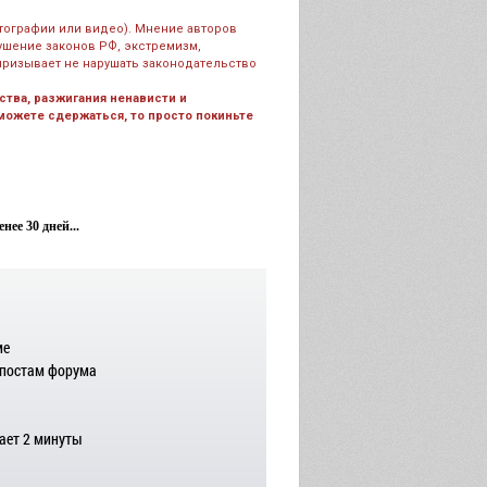
тографии или видео). Мнение авторов
рушение законов РФ, экстремизм,
призывает не нарушать законодательство
тва, разжигания ненависти и
 можете сдержаться, то просто покиньте
ее 30 дней...
ме
 постам форума
ает 2 минуты