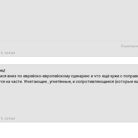
Редактиров
16, среда
ец!
ся вниз по еврейско-европейскому сценарию и что ещё хуже с поправ
ся на части. Угнетающие , угнетённые, и сопротивляющиеся (которые е
16, среда