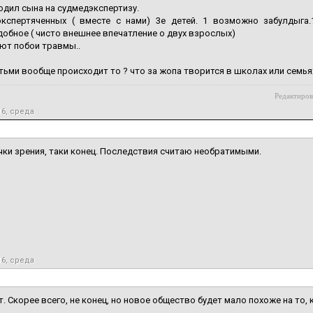
одил сына на судмедэкспертизу.
экспертяченных ( вместе с нами) 3е детей. 1 возможно забулдыга
бное ( чисто внешнее впечатление о двух взрослых)
ют побои травмы..
етьми вообще происходит то ? что за жопа творится в школах или семья
Редактиров
16, среда
чки зрения, таки конец. Последствия считаю необратимыми.
16, среда
т. Скорее всего, не конец, но новое общество будет мало похоже на то, 