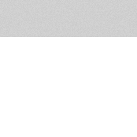
Помощь и контакты
Дружественны
Пользовательское соглашение
Мужское Движ
Емайл - info@masculist.ru
сёт ответственность за размещаемые пользователями материалы. Мнение авто
ещённых на страницах сайта, могут не совпадать с мнениями и позицией реда