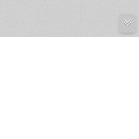
е ресурсы
ение России
ров статей и комментариев,
кции.