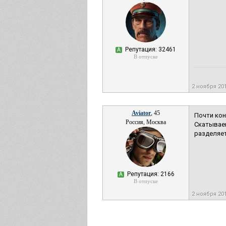
Репутация: 32461
А
В отпуске
2 ноября 20
Aviator
, 45
Почти кон
Россия, Москва
Скатываем
разделяет
Репутация: 2166
А
В отпуске
2 ноября 20