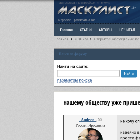
маносфера и место общения мужчин
18+
о проекте
рассказать о нас
Главная
СТАТЬИ
АВТОРЫ
НЕ ЧИТАЛ
Главная
ФОРУМ
Открытое обсуждение по
Ветка: Расстаюсь или Развожусь. САНЧАС
Вет
Поиск по форуму
РАЗДЕЛ: Разное
УЧЕБНИК
ТРИЛОГИЯ
В
Найти на сайте:
параметры поиска
нашему обществу уже прише
_Andrew_
, 56
не хочу о
Россия, Ярославль
навеяно во
просто ф