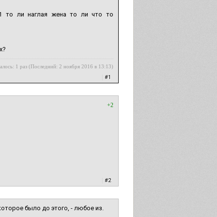
.1 то ли наглая жена то ли что то
х?
алось: 1 раз (Последний: 2 ноября 2016 в 13:13)
|
#1
+2
|
#2
которое было до этого, - любое из.