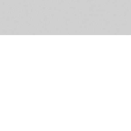
Обратная связь
Предложения по функционалу
Администрация сайта не не
разм