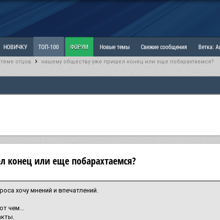
НОВИЧКУ
ТОП-100
ФОРУМ
Новые темы
Свежие сообщения
Ветка: 
 теме отцов
нашему обществу уже пришел конец или еще побарахтаемся?
ка: Наболевшее. Выскажись!
РАЗДЕЛ: Мы и Женщины
РАЗДЕЛ: Маскулизм, МД и
ИТРИНА
КОПИЛКА
ОТНОШЕНИЯ
л конец или еще побарахтаемся?
проса хочу мнений и впечатлений.
т чем...
акты.