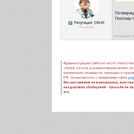
Потверж
Поэтому 
Репутация: 29630
А
В отпуске
16 октября 
Администрация сайта не несёт ответств
статей, постов и комментариев может не
разжигание ненависти, призывы к сверж
РФ. Ознакомьтесь с правилами сайта
зд
Мы настаиваем на взвешенных, констру
нездоровых обобщений - просьба не пре
его.