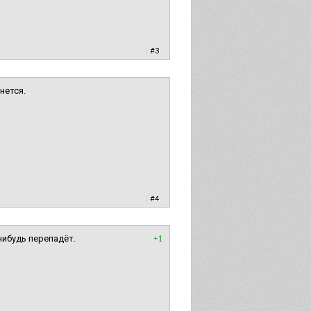
|
#3
нется.
|
#4
ибудь перепадёт.
+1