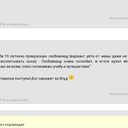
Редактировал
2016, воскресенье
ебе 19 летнюю прекрасную любовницу (вариант уйти от жены даже не
 воспитывать сына) . Любовницу очень полюбил, в итоге купил е
аю ее всем, плюс оплачиваю учебу и путешествия."
стиански поступил,Бог накажет за блуд
Редактировал
2016, воскресенье
:
ач подтвердит