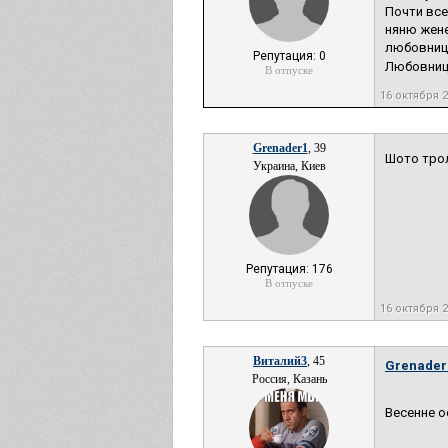
Почти все
няню жене
любовницу
Репутация: 0
Любовницу
В отпуске
16 октября 
Grenader1
, 39
Шото трол
Украина, Киев
Репутация: 176
В отпуске
16 октября 
Виталий3
, 45
Grenader
Россия, Казань
Весенне о