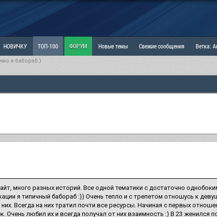
НОВИЧКУ
ТОП-100
ФОРУМ
Новые темы
Свежие сообщения
Ветка: 
мо я бабораб:)
ка: Наболевшее. Выскажись!
РАЗДЕЛ: Мы и Женщины
РАЗДЕЛ: Маскулизм, МД и
ИТРИНА
КОПИЛКА
ОТНОШЕНИЯ
айт, много разных историй. Все одной тематики с достаточно однобоки
ации я типичный бабораб :)) Очень тепло и с трепетом отношусь к дев
з них. Всегда на них тратил почти все ресурсы. Начиная с первых отно
к. Очень любил их и всегда получал от них взаимность :) В 23 женился 