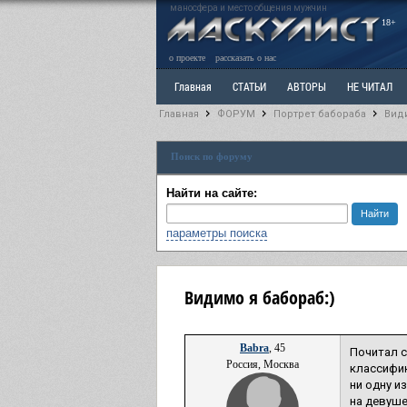
маносфера и место общения мужчин
18+
о проекте
рассказать о нас
Главная
СТАТЬИ
АВТОРЫ
НЕ ЧИТАЛ
Главная
ФОРУМ
Портрет бабораба
Види
Ветка: Расстаюсь или Развожусь. САНЧАС
Вет
Поиск по форуму
РАЗДЕЛ: Разное
УЧЕБНИК
ТРИЛОГИЯ
В
Найти на сайте:
параметры поиска
Видимо я бабораб:)
Babra
, 45
Почитал с
Россия, Москва
классифик
ни одну и
на девуше