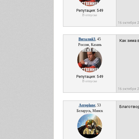
Репутация: 549
В отпуске
16 октября 
Виталий3
, 45
Как зима в
Россия, Казань
Репутация: 549
В отпуске
16 октября 
Aeroplane
, 53
Благотвор
Беларусь, Минск