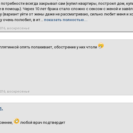
 потребности всегда закрывал сам (купил квартиры, построил дом, ку
 в помощь). Через 10 лет брака стало сложно с сексом с женой и завё
 (вариант уйти от жены даже не рассматриваю, сильно любит меня и хо
 очень полюбил, в ит...
показать полностью...
2016, воскресенье
лятинкой опять попахивает, обострение у них чтоли
2016, воскресенье
1,
сеннее,
любой врач подтвердит