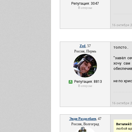
Репутация: 3047
В отпуске
16 октября 
Zed
, 57
толсто..
Россия, Пермь
"завёл с
хочу сам
обеспечив
не по хри
Репутация: 8813
А
В отпуске
16 октября 
Энди Раздолбаев
, 47
Россия, Волгоград
Виталий3
любой вр