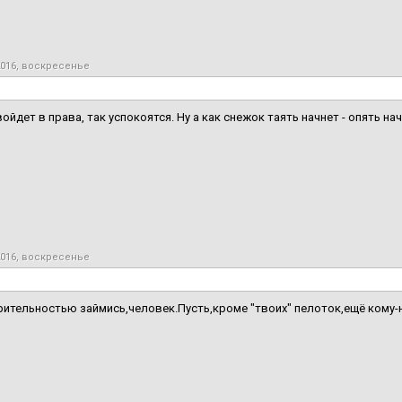
2016, воскресенье
ойдет в права, так успокоятся. Ну а как снежок таять начнет - опять нач
2016, воскресенье
ительностью займись,человек.Пусть,кроме "твоих" пелоток,ещё кому-н