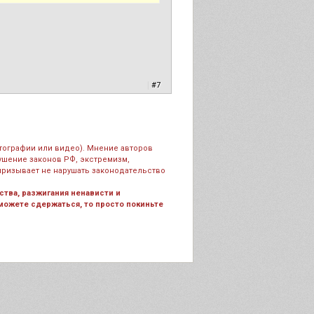
|
#7
тографии или видео). Мнение авторов
рушение законов РФ, экстремизм,
призывает не нарушать законодательство
тва, разжигания ненависти и
 можете сдержаться, то просто покиньте