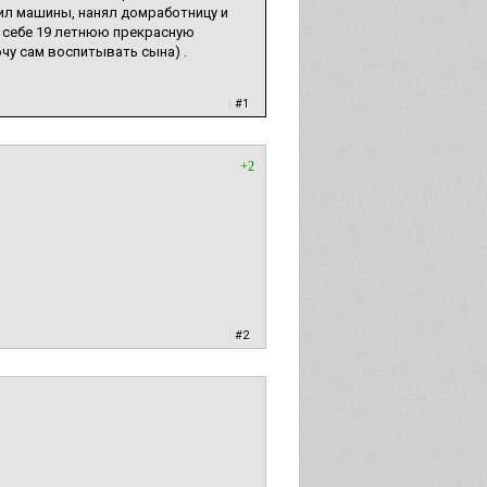
пил машины, нанял домработницу и
л себе 19 летнюю прекрасную
чу сам воспитывать сына) .
|
#1
+2
|
#2