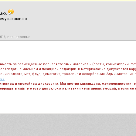
даю.
тему закрываю
2016, воскресенье
енность за размещаемые пользователями материалы (посты, комментарии, фо
 совпадать с мнением и позицией редакции. В материалах не допускается на
ению власти, мат, флуд, демагогия, троллинг и оскорбления. Администрация 
есь
ктивных и спокойных дискуссиях. Мы против мизандрии, женоненавистничес
вращать сайт в место для склок и изливания негативных эмоций, а если не