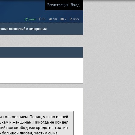
Регистрация
Вход
донат
FB
VK
Y
RSS
Анализ отношений с женщинами
 права мужчин
РАЗДЕЛ: Отцы и Дети
м толкованием. Понял, что по вашей
ушкам и женщинам. Никогда не обидел
шений все свободные средства тратил
по большой любви, растим сына.