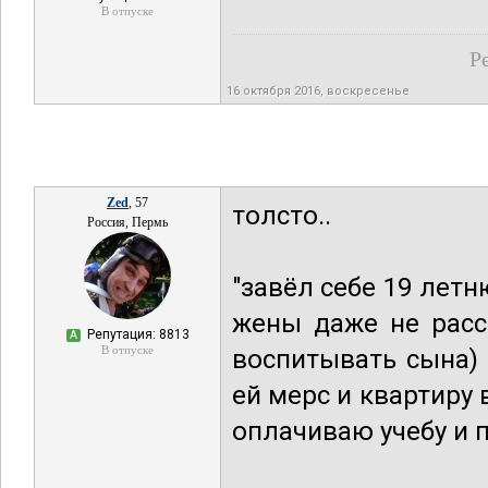
В отпуске
Р
16 октября 2016, воскресенье
Zed
, 57
толсто..
Россия, Пермь
"завёл себе 19 лет
жены даже не расс
Репутация: 8813
А
В отпуске
воспитывать сына) 
ей мерс и квартиру
оплачиваю учебу и п