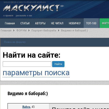
маносфера и место общения мужчин
18+
о проекте
рассказать о нас
Главная
СТАТЬИ
АВТОРЫ
НЕ ЧИТАЛ
НОВИЧКУ
ТОП-100
ФОР
Главная
ФОРУМ
Портрет бабораба
Видимо я бабораб:)
Ветка: Расстаюсь или Развожусь. САНЧАС
Ветка: Наболевшее. Выскажись!
Р
Поиск по форуму
РАЗДЕЛ: Разное
УЧЕБНИК
ТРИЛОГИЯ
ВИТРИНА
КОПИЛКА
ОТНОШ
Найти на сайте:
параметры поиска
Видимо я бабораб:)
Babra
, 45