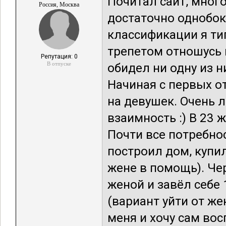
Почитал сайт, много
Россия, Москва
достаточно однобок
классификации я тип
трепетом отношусь 
Репутация: 0
В отпуске
обидел ни одну из н
Начиная с первых о
на девушек. Очень л
взаимность :) В 23 
Почти все потребно
построил дом, купи
жене в помощь). Чер
женой и завёл себе
(вариант уйти от ж
меня и хочу сам во