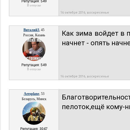
Репутация: 549
В отпуске
16 октября 2016, воскресенье
Виталий3
, 45
Как зима войдет в п
Россия, Казань
начнет - опять начне
Репутация: 549
В отпуске
16 октября 2016, воскресенье
Aeroplane
, 53
Благотворительност
Беларусь, Минск
пелоток,ещё кому-н
Репутация: 3047