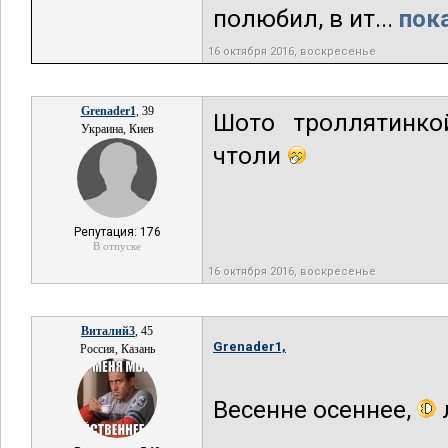
полюбил, в ит...
пок
16 октября 2016, воскресенье
Grenader1
, 39
Шото троллятинко
Украина, Киев
чтоли
Репутация: 176
В отпуске
16 октября 2016, воскресенье
Виталий3
, 45
Grenader1,
Россия, Казань
Весенне осеннее,