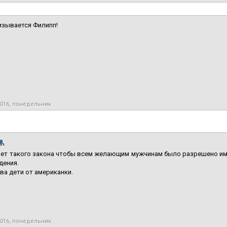
изывается Филипп!
2016, понедельник
8,
нет такого закона чтобы всем желающим мужчинам было разрешено име
дения.
ва дети от американки.
2016, понедельник