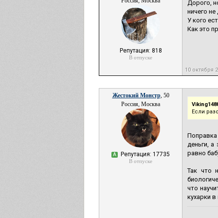
Россия, Москва
Дорого, н
ничего не
У кого ес
Как это п
Репутация: 818
В отпуске
10 октября 
Жестокий Монстр
, 50
Россия, Москва
Viking148
Если раз
Поправка
деньги, а
равно баб
Репутация: 17735
А
В отпуске
Так что 
биологич
что научи
кухарки в