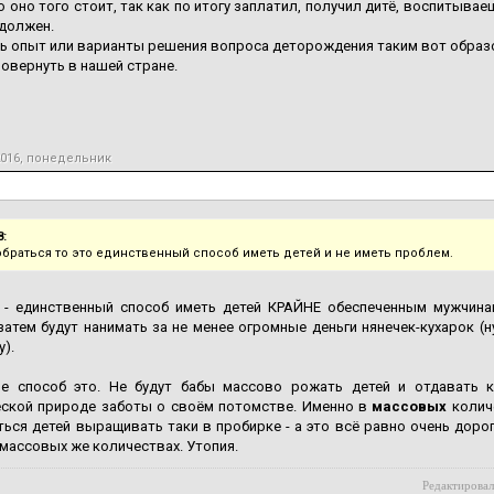
о оно того стоит, так как по итогу заплатил, получил дитё, воспитыва
 должен.
ть опыт или варианты решения вопроса деторождения таким вот образ
ровернуть в нашей стране.
2016, понедельник
8:
обраться то это единственный способ иметь детей и не иметь проблем.
 - единственный способ иметь детей КРАЙНЕ обеспеченным мужчина
 затем будут нанимать за не менее огромные деньги нянечек-кухарок (н
у).
не способ это. Не будут бабы массово рожать детей и отдавать 
еской природе заботы о своём потомстве. Именно в
массовых
количе
ться детей выращивать таки в пробирке - а это всё равно очень дорог
 массовых же количествах. Утопия.
Редактировал