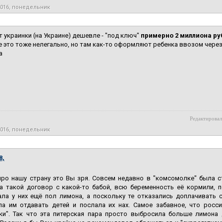
2016, понедельник
т украинки (на Украине) дешевле - "под ключ"
примерно 2 миллиона ру
е это тоже нелегально, но там как-то оформляют ребенка ввозом через 
а
Редактировал
2016, понедельник
8,
ро нашу страну это Вы зря. Совсем недавно в "комсомолке" была ст
а такой договор с какой-то бабой, всю беременность её кормили, п
ала у них ещё пол лимона, а поскольку те отказались доплачивать 
ла им отдавать детей и послала их нах. Самое забавное, что росс
тки". Так что эта питерская пара просто выбросила больше лимона 