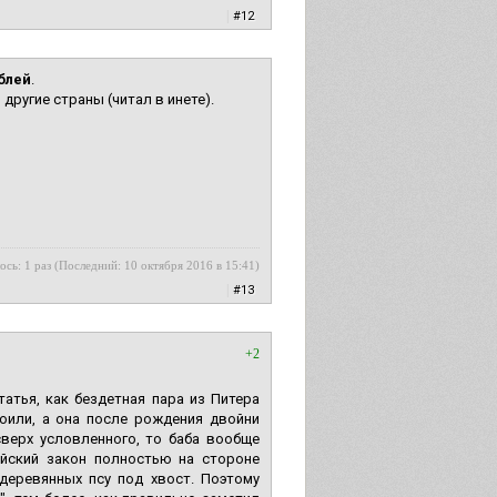
|
#12
блей
.
другие страны (читал в инете).
ось: 1 раз (Последний: 10 октября 2016 в 15:41)
|
#13
+2
атья, как бездетная пара из Питера
оили, а она после рождения двойни
сверх условленного, то баба вообще
ийский закон полностью на стороне
деревянных псу под хвост. Поэтому