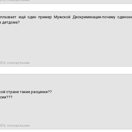
2016, понедельник
сплывает ещё один пример Мужской Дискриминации-почему одинок
з детдома?
2016, понедельник
акой стране такие расценки??
сии???
2016, понедельник