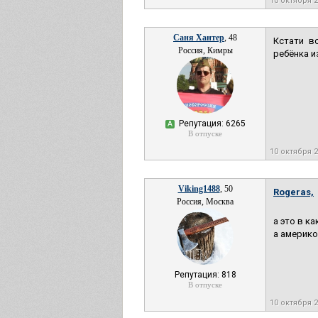
10 октября 
Саня Хантер
, 48
Кстати в
Россия, Кимры
ребёнка и
Репутация: 6265
А
В отпуске
10 октября 
Viking1488
, 50
Rogeras,
Россия, Москва
а это в к
а америко
Репутация: 818
В отпуске
10 октября 