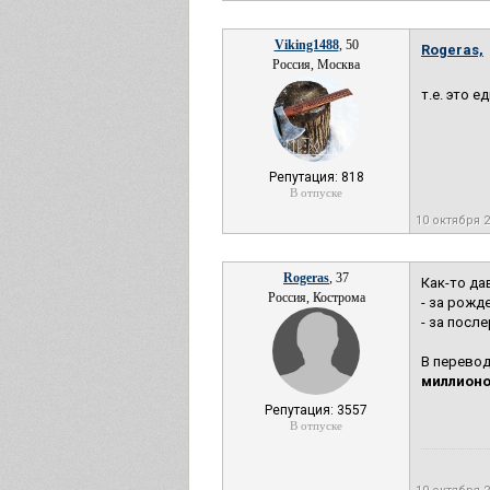
Viking1488
, 50
Rogeras,
Россия, Москва
т.е. это 
Репутация: 818
В отпуске
10 октября 
Rogeras
, 37
Как-то да
Россия, Кострома
- за рожд
- за посл
В перевод
миллионо
Репутация: 3557
В отпуске