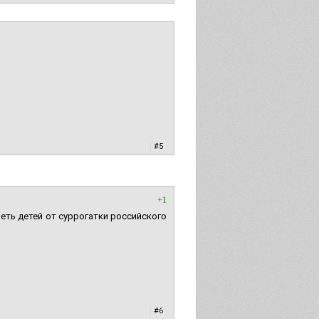
|
#5
+1
ть детей от суррогатки российского
|
#6