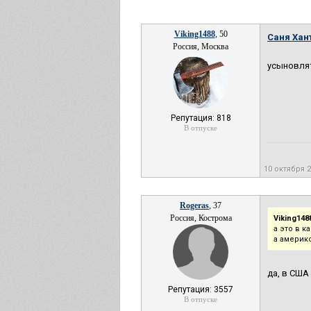
Viking1488
, 50
Саня Хан
Россия, Москва
усыновлят
Репутация: 818
В отпуске
10 октября 
Rogeras
, 37
Россия, Кострома
Viking148
а это в к
а америк
да, в США
Репутация: 3557
В отпуске