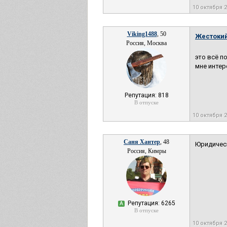
10 октября 
Viking1488
, 50
Жестокий
Россия, Москва
это всё п
мне интер
Репутация: 818
В отпуске
10 октября 
Саня Хантер
, 48
Юридическ
Россия, Кимры
Репутация: 6265
А
В отпуске
10 октября 