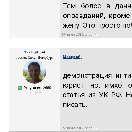
Тем более в данн
оправданий, кроме
жену. Это просто п
29 марта 2016, вторник
Alexbog81
, 44
Макфлай,
Россия, Санкт-Петербург
демонстрация инти
юрист, но, имхо, 
Репутация: 2680
А
В отпуске
статья из УК РФ. 
писать.
29 марта 2016, вторник