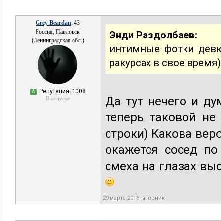
Grey Beardan
, 43
Россия, Павловск
Энди Раздолбаев:
(Ленинградская обл.)
интимные фотки девк
ракурсах в свое время)
Репутация: 1008
А
Да тут нечего и ду
В отпуске
теперь таковой не 
строки) Какова веро
окажется сосед по
смеха на глазах выс
29 марта 2016, вторник