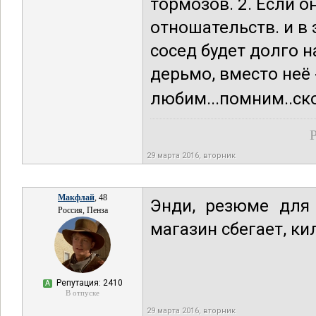
тормозов. 2. Если о
отношательств. и в э
сосед будет долго н
дерьмо, вместо неё 
любим...помним..ск
Р
29 марта 2016, вторник
Макфлай
, 48
Энди, резюме для 
Россия, Пенза
магазин сбегает, ки
Репутация: 2410
А
В отпуске
29 марта 2016, вторник