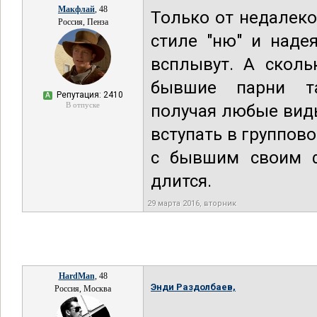
Макфлай
, 48
Только от недалеко
Россия, Пенза
стиле "ню" и наде
всплывут. А сколь
бывшие парни та
Репутация: 2410
А
В отпуске
получая любые виды
вступать в группов
с бывшим своим ф
длится.
29 марта 2016, вторник
HardMan
, 48
Энди Раздолбаев,
Россия, Москва