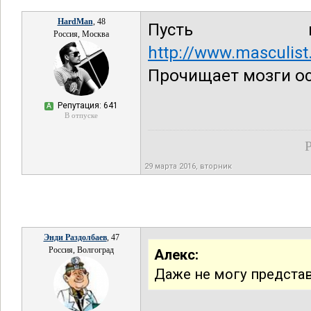
HardMan
, 48
Пусть 
Россия, Москва
http://www.masculis
Прочищает мозги о
Репутация: 641
А
В отпуске
Р
29 марта 2016, вторник
Энди Раздолбаев
, 47
Россия, Волгоград
Алекс:
Даже не могу предста