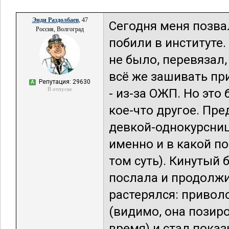
Энди Раздолбаев
, 47
Сегодня меня позвал
Россия, Волгоград
побили в институте.
не было, перевязал,
всё же зашивать при
Репутация: 29630
А
В отпуске
- из-за ОЖП. Но это
кое-что другое. Пре
девкой-однокурсниц
именно и в какой по
том суть). Кинутый 
послала и продолжил
растерялся: привол
(видимо, она позир
время) и стал показ