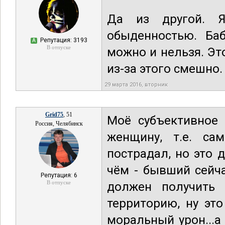
Да из другой. 
обыденностью. Ба
Репутация: 3193
А
В отпуске
можно и нельзя. Эт
из-за этого смешно.
29 марта 2016, вторник
Grid75
, 51
Моё субъективное 
Россия, Челябинск
женщину, т.е. са
пострадал, но это д
чём - бывший сейча
Репутация: 6
В отпуске
должен получить 
территорию, ну эт
моральный урон...а