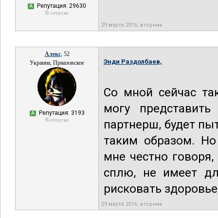
Репутация: 29630
А
В отпуске
29 марта 2016, вторник
Алекс
, 52
Энди Раздолбаев,
Украина, Приазовское
Со мной сейчас та
могу представить
Репутация: 3193
А
В отпуске
партнерш, будет пы
таким образом. Но
мне честно говоря,
сплю, не имеет дл
рисковать здоровье
29 марта 2016, вторник