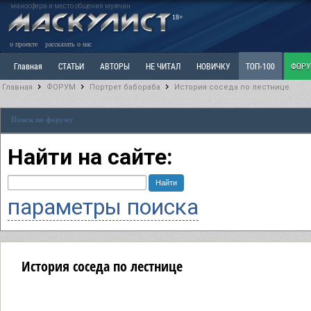
маносфера и место общения мужчин
18+
о проекте
рассказать о нас
Главная
СТАТЬИ
АВТОРЫ
НЕ ЧИТАЛ
НОВИЧКУ
ТОП-100
ФОР
Главная
ФОРУМ
Портрет бабораба
История соседа по лестнице
Ветка: Расстаюсь или Развожусь. САНЧАС
Ветка: Наболевшее. Выскажись!
Р
Поиск по форуму
РАЗДЕЛ: Разное
УЧЕБНИК
ТРИЛОГИЯ
ВИТРИНА
КОПИЛКА
ОТНОШ
Найти на сайте:
параметры поиска
История соседа по лестнице