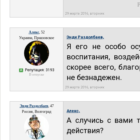
Р
29 марта 2016, вторник
Алекс
, 52
Энди Раздолбаев,
Украина, Приазовское
Я его не особо ос
воспитания, воздей
скорее всего, бла
Репутация: 3193
А
В отпуске
не безнадежен.
29 марта 2016, вторник
Энди Раздолбаев
, 47
Алекс,
Россия, Волгоград
А случись с вами 
действия?