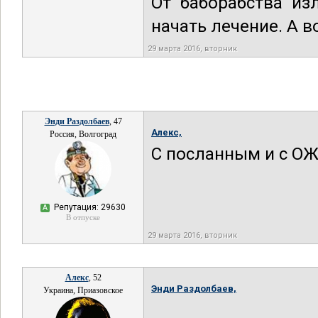
От баборабства из
начать лечение. А в
29 марта 2016, вторник
Энди Раздолбаев
, 47
Алекс,
Россия, Волгоград
С посланным и с ОЖП
Репутация: 29630
А
В отпуске
29 марта 2016, вторник
Алекс
, 52
Энди Раздолбаев,
Украина, Приазовское