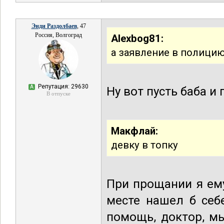
Энди Раздолбаев
, 47
Россия, Волгоград
Alexbog81:
а заявление в полицию
Репутация: 29630
А
Ну вот пусть баба и 
В отпуске
Макфлай:
девку в топку
При прощании я ему
месте нашел б себ
помощь, доктор, м