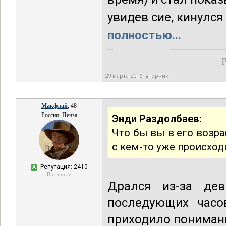
увидев сие, кинулся 
полностью...
Р
29 марта 2016, вторник
Макфлай
, 48
Россия, Пенза
Энди Раздолбаев:
Что бы вы в его возра
с кем-то уже происход
Репутация: 2410
А
В отпуске
Дрался из-за дев
последующих часо
приходило понимани