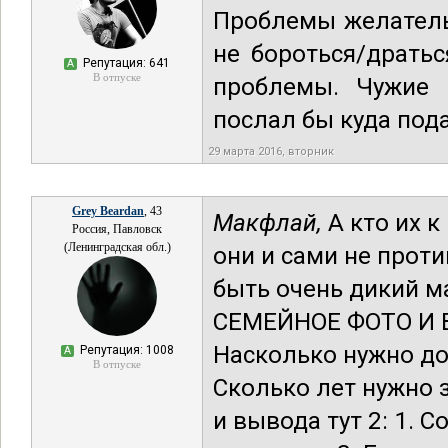
Проблемы желательн
не бороться/дратьс
Репутация: 641
А
В отпуске
проблемы. Чужие 
послал бы куда под
29 марта 2016, вторник
Grey Beardan
, 43
Макфлай,
А кто их к
Россия, Павловск
(Ленинградская обл.)
они и сами не проти
быть очень дикий м
СЕМЕЙНОЕ ФОТО И В
Насколько нужно до
Репутация: 1008
А
В отпуске
Сколько лет нужно 
и вывода тут 2: 1. С