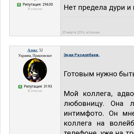
Репутация: 29630
А
Нет предела дури и
В отпуске
29 марта 2016, вторник
Алекс
, 52
Энди Раздолбаев,
Украина, Приазовское
Готовым нужно быть
Репутация: 3193
А
В отпуске
Мой коллега, адво
любовницу. Она 
интимфото. Он мн
коллега на волей
телефоне, уже на т