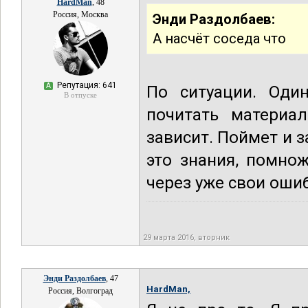
HardMan
, 48
Россия, Москва
Энди Раздолбаев:
А насчёт соседа что
Репутация: 641
А
По ситуации. Один
В отпуске
почитать материа
зависит. Поймет и з
это знания, помно
через уже свои оши
29 марта 2016, вторник
Энди Раздолбаев
, 47
HardMan,
Россия, Волгоград