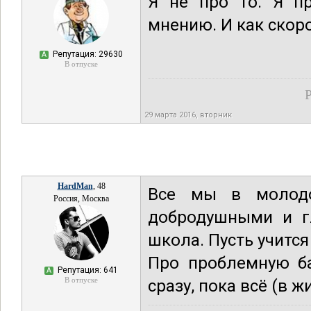
Я не про то. Я пр
мнению. И как скоро
Репутация: 29630
А
В отпуске
Р
29 марта 2016, вторник
HardMan
, 48
Все мы в молодо
Россия, Москва
добродушными и гл
школа. Пусть учится
Про проблемную ба
Репутация: 641
А
В отпуске
сразу, пока всё (в ж