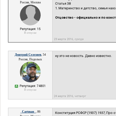
Россия, Москва
Статья 38
1. Материнство и детство, семья нах
Отцовство - официально и по конс
Репутация: 15
В отпуске
23 марта 2016, среда
Дмитрий Селезнев
, 54
ну это не новость. Давно известно.
Россия, Подольск
Репутация: 74801
А
В отпуске
24 марта 2016, четверг
_Cartman_
, 86
Конституция РСФСР (1937)
1937,
Про от