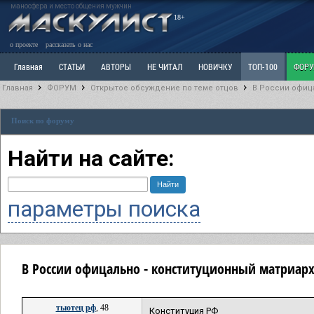
маносфера и место общения мужчин
18+
о проекте
рассказать о нас
Главная
СТАТЬИ
АВТОРЫ
НЕ ЧИТАЛ
НОВИЧКУ
ТОП-100
ФОР
Главная
ФОРУМ
Открытое обсуждение по теме отцов
В России офица
Ветка: Расстаюсь или Развожусь. САНЧАС
Ветка: Наболевшее. Выскажись!
Р
Поиск по форуму
РАЗДЕЛ: Разное
УЧЕБНИК
ТРИЛОГИЯ
ВИТРИНА
КОПИЛКА
ОТНОШ
Найти на сайте:
параметры поиска
В России офицально - конституционный матриарх
тыотец рф
, 48
Конституция РФ