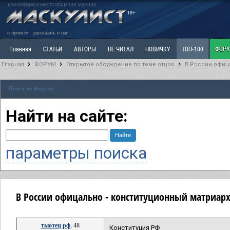
маносфера и место общения мужчин
18+
о проекте
рассказать о нас
Главная
СТАТЬИ
АВТОРЫ
НЕ ЧИТАЛ
НОВИЧКУ
ТОП-100
ФОР
Главная
ФОРУМ
Открытое обсуждение по теме отцов
В России офица
Ветка: Расстаюсь или Развожусь. САНЧАС
Ветка: Наболевшее. Выскажись!
Р
Поиск по форуму
РАЗДЕЛ: Разное
УЧЕБНИК
ТРИЛОГИЯ
ВИТРИНА
КОПИЛКА
ОТНОШ
Найти на сайте:
параметры поиска
В России офицально - конституционный матриарх
тыотец рф
, 48
Конституция РФ