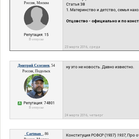
Россия, Москва
Статья 38
1. Материнство и детство, семья нах
Отцовство - официально и по конс
Репутация: 15
В отпуске
23 марта 2016, среда
Дмитрий Селезнев
, 54
ну это не новость. Давно известно.
Россия, Подольск
Репутация: 74801
А
В отпуске
24 марта 2016, четверг
_Cartman_
, 86
Конституция РСФСР (1937)
1937,
Про от