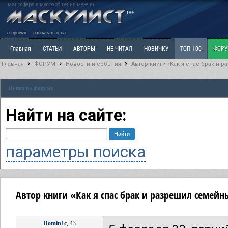
маносфера и место общения мужчин
18+
о проекте
рассказать о нас
Главная
СТАТЬИ
АВТОРЫ
НЕ ЧИТАЛ
НОВИЧКУ
ТОП-100
ФОР
Главная
ФОРУМ
Новости и события
Автор книги «Как я спас брак и
Ветка: Расстаюсь или Развожусь. САНЧАС
Ветка: Наболевшее. Выскажись!
Р
Поиск по форуму
РАЗДЕЛ: Разное
УЧЕБНИК
ТРИЛОГИЯ
ВИТРИНА
КОПИЛКА
ОТНОШ
Найти на сайте:
параметры поиска
Автор книги «Как я спас брак и разрешил семе
Domin1c
, 43