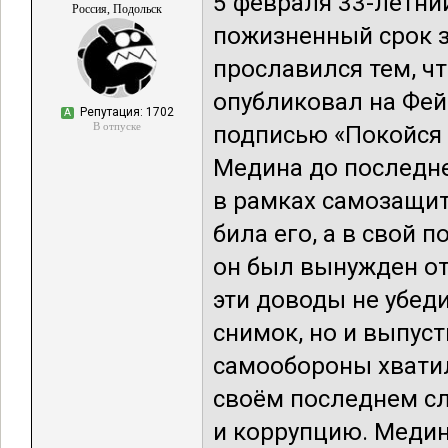
5 февраля 33-летни
Россия, Подольск
пожизненный срок з
прославился тем, ч
опубликовал на Фейс
Репутация: 1702
А
В отпуске
подписью «Покойся 
Медина до последне
в рамках самозащит
била его, а в свой 
он был вынужден от
эти доводы не убед
снимок, но и выпуст
самообороны хватил
своём последнем сл
и коррупцию. Медина