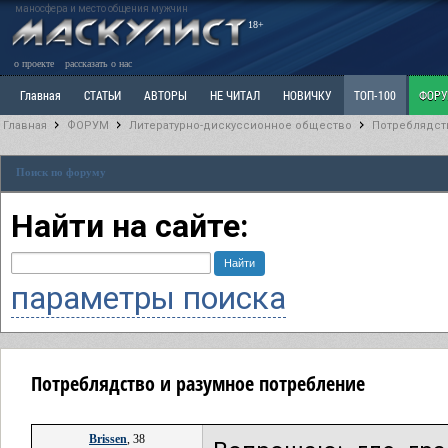
маносфера и место общения мужчин
18+
о проекте
рассказать о нас
Главная
СТАТЬИ
АВТОРЫ
НЕ ЧИТАЛ
НОВИЧКУ
ТОП-100
ФОР
Главная
ФОРУМ
Литературно-дискуссионное общество
Потреблядст
Ветка: Расстаюсь или Развожусь. САНЧАС
Ветка: Наболевшее. Выскажись!
Р
Поиск по форуму
РАЗДЕЛ: Разное
УЧЕБНИК
ТРИЛОГИЯ
ВИТРИНА
КОПИЛКА
ОТНОШ
Найти на сайте:
параметры поиска
Потреблядство и разумное потребление
Brissen
, 38