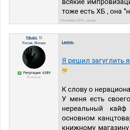
всякие импровизации
тоже есть ХБ , она "
20 января 2016, среда
Nikolaj
, 32
Lemm,
Россия, Москва
Я решил загуглить я
Репутация: 6389
А
В отпуске
К слову о нерацион
У меня есть своег
нереальный кайф
основном канцтов
книжному магазину