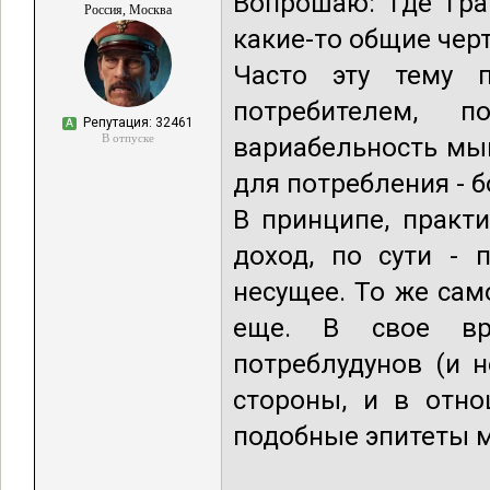
Вопрошаю: где гра
Россия, Москва
какие-то общие чер
Часто эту тему 
потребителем, 
Репутация: 32461
А
В отпуске
вариабельность мы
для потребления - 
В принципе, практ
доход, по сути - 
несущее. То же сам
еще. В свое вр
потреблудунов (и н
стороны, и в отно
подобные эпитеты м