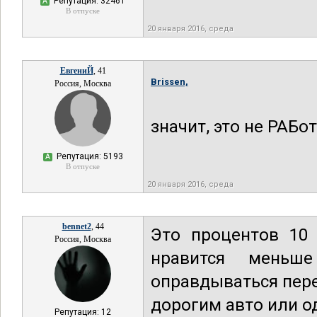
Репутация: 32461
А
В отпуске
20 января 2016, среда
ЕвгениЙ
, 41
Brissen,
Россия, Москва
значит, это не РАБо
Репутация: 5193
А
В отпуске
20 января 2016, среда
bennet2
, 44
Это процентов 10 
Россия, Москва
нравится меньш
оправдываться пер
дорогим авто или о
Репутация: 12