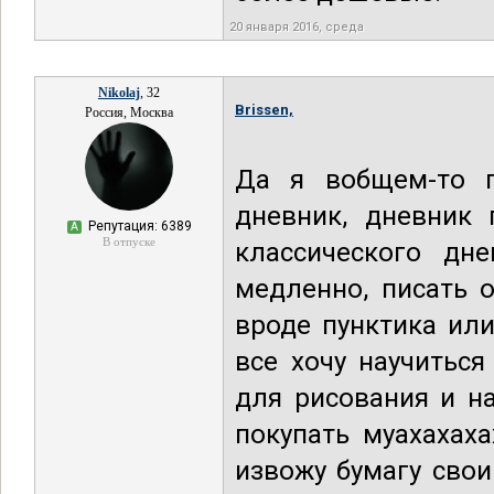
20 января 2016, среда
Nikolaj
, 32
Brissen,
Россия, Москва
Да я вобщем-то п
дневник, дневник 
Репутация: 6389
А
В отпуске
классического дн
медленно, писать о
вроде пунктика ил
все хочу научиться
для рисования и н
покупать муахахаха
извожу бумагу сво