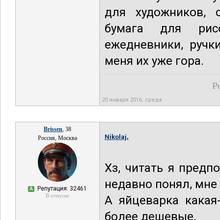
для художников, с
бумага для рисо
ежедневники, ручк
меня их уже гора.
Р
20 января 2016, среда
Brissen
, 38
Nikolaj,
Россия, Москва
Хз, читать я предп
недавно понял, мне
Репутация: 32461
А
В отпуске
А яйцеварка какая
более дешевые.