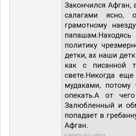
Закончился Афган, 
салагами ясно, 
грамотному наезду
папашам.Находяс
политику чрезмерн
детки, ах наши детк
как с писанной т
свете.Никогда ещ
мудаками, потому 
опекать.А от чег
Залюбленный и об
попадает в гребанн
Афган.
12 декабря 2015, суббота