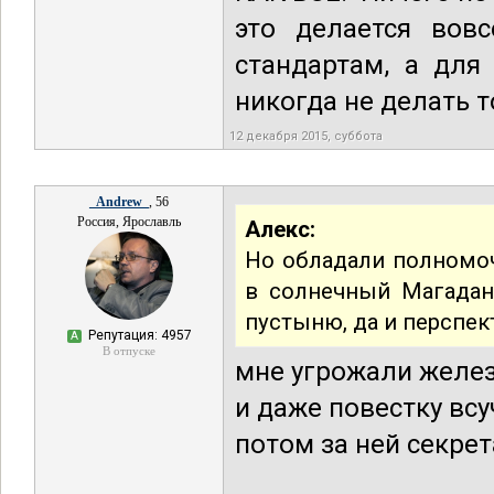
это делается вовс
стандартам, а для
никогда не делать т
12 декабря 2015, суббота
_Andrew_
, 56
Россия, Ярославль
Алекс:
Но обладали полномоч
в солнечный Магадан,
пустыню, да и перспек
Репутация: 4957
А
В отпуске
мне угрожали желе
и даже повестку вс
потом за ней секре