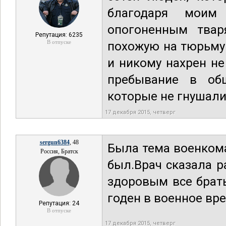
благодаря моим 
опогоненным твар
Репутация: 6235
В отпуске
похожую на тюрьму 
и никому нахрен не
пребывание в общ
которые не гнушалис
17 декабря 2015, четверг
sergun6384
, 48
Была тема военком
Россия, Братск
был.Врач сказала р
здоровым все брат
годен в военное вр
Репутация: 24
В отпуске
17 декабря 2015, четверг