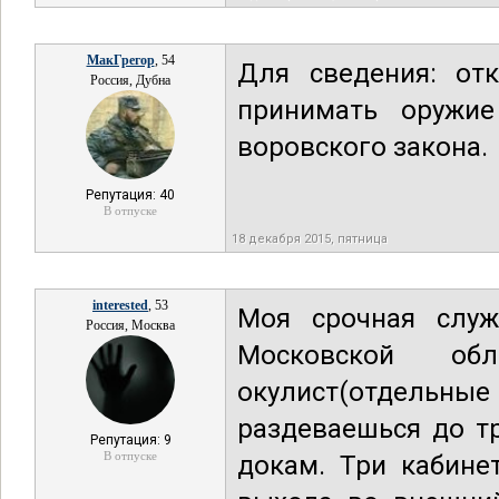
МакГрегор
, 54
Для сведения: от
Россия, Дубна
принимать оружие
воровского закона.
Репутация: 40
В отпуске
18 декабря 2015, пятница
interested
, 53
Моя срочная служ
Россия, Москва
Московской о
окулист(отдельны
раздеваешься до т
Репутация: 9
В отпуске
докам. Три кабине