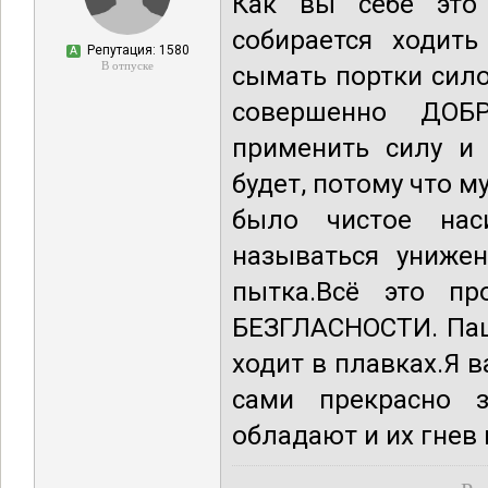
Как вы себе это 
собирается ходит
Репутация: 1580
А
В отпуске
сымать портки сило
совершенно ДОБ
применить силу и 
будет, потому что 
было чистое нас
называться унижен
пытка.Всё это пр
БЕЗГЛАСНОСТИ. Паца
ходит в плавках.Я в
сами прекрасно 
обладают и их гнев