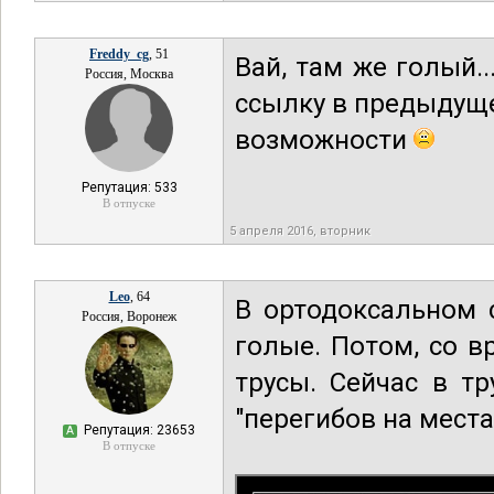
Freddy_cg
, 51
Вай, там же голый.
Россия, Москва
ссылку в предыдуще
возможности
Репутация: 533
В отпуске
5 апреля 2016, вторник
Leo
, 64
В ортодоксальном 
Россия, Воронеж
голые. Потом, со 
трусы. Сейчас в т
"перегибов на места
Репутация: 23653
А
В отпуске