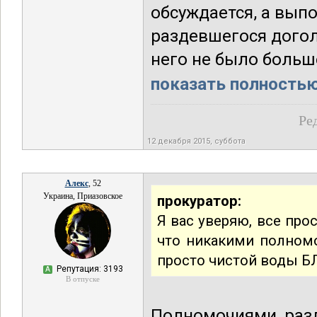
обсуждается, а выпо
раздевшегося догол
него не было больше
показать полностью.
Ре
12 декабря 2015, суббота
Алекс
, 52
Украина, Приазовское
прокуратор:
Я вас уверяю, все про
что никакими полномо
просто чистой воды Б
Репутация: 3193
А
В отпуске
Полномочиями разд