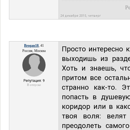
Р
24 декабря 2015, четверг
Brogan18
, 41
Просто интересно 
Россия, Москва
выходишь из разд
Хоть и знаешь, чт
притом все осталь
Репутация: 9
В отпуске
странно как-то. 
попасть в душеву
коридор или в как
твоя воля: велят
преодолеть самого