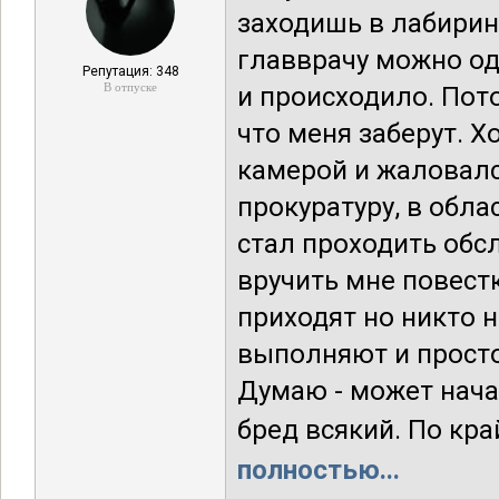
заходишь в лабирин
главврачу можно од
Репутация: 348
В отпуске
и происходило. Пот
что меня заберут. Х
камерой и жаловалс
прокуратуру, в обл
стал проходить обс
вручить мне повестк
приходят но никто 
выполняют и просто
Думаю - может начат
бред всякий. По край
полностью...