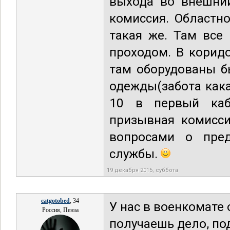
выхода во внешний
комиссия. Областн
такая же. Там все
проходом. В коридо
там оборудованы б
одежды(забота кака
10 в первый каб
призывная комисси
вопросами о пред
службы.
19 декабря 2015, суббота
catgotobed
, 34
У нас в военкомате 
Россия, Пенза
получаешь дело, по