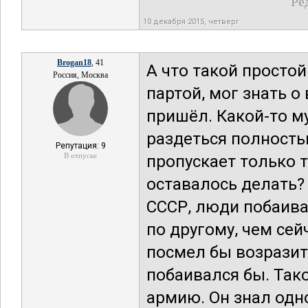
Ре
10 декабря 2015, четверг
Brogan18
, 41
А что такой просто
Россия, Москва
партой, мог знать о
пришёл. Какой-то м
раздеться полность
Репутация: 9
В отпуске
пропускает только 
оставалось делать?
СССР, люди побаива
по другому, чем сей
посмел бы возразит
побаивался бы. Так
армию. Он знал одн