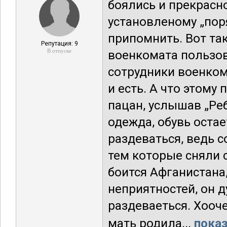
боялись и прекрасно
установленому „пор
припомнить. Вот та
Репутация: 9
В отпуске
военкомата пользов
сотрудники военком
и есть. А что этому
пацан, услышав „Реб
одежда, обувь остае
раздеваться, ведь 
тем которые сняли 
боится Афганистана,
неприятностей, он д
раздеваеться. Хооче
мать родила...
показ