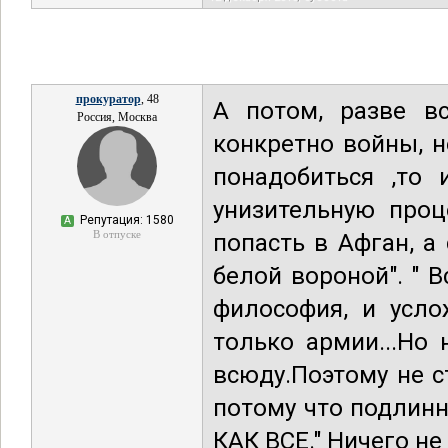
прокуратор
, 48
А потом, разве в
Россия, Москва
конкретно войны, н
понадобиться ,то 
унизительную проц
Репутация: 1580
А
В отпуске
попасть в Афган, а
белой вороной". " 
философия, и усло
только армии...Но
всюду.Поэтому не с
потому что подлин
КАК ВСЕ." Ничего не