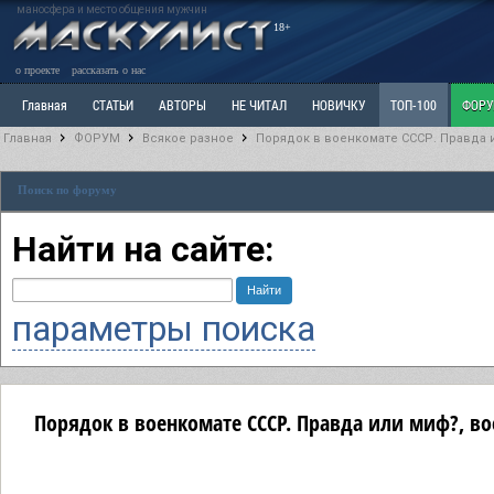
маносфера и место общения мужчин
18+
о проекте
рассказать о нас
Главная
СТАТЬИ
АВТОРЫ
НЕ ЧИТАЛ
НОВИЧКУ
ТОП-100
ФОР
Главная
ФОРУМ
Всякое разное
Порядок в военкомате СССР. Правда 
Ветка: Расстаюсь или Развожусь. САНЧАС
Ветка: Наболевшее. Выскажись!
Р
Поиск по форуму
РАЗДЕЛ: Разное
УЧЕБНИК
ТРИЛОГИЯ
ВИТРИНА
КОПИЛКА
ОТНОШ
Найти на сайте:
параметры поиска
Порядок в военкомате СССР. Правда или миф?, во