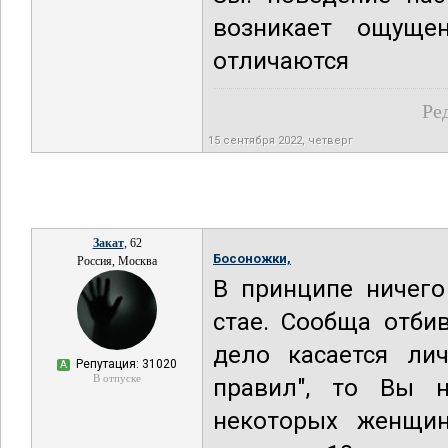
возникает ощуще
отличаются
Ре
15 сентября 2022, четверг
Закат
, 62
Босоножки,
Россия, Москва
В принципе ничего
стае. Сообща отби
дело касается ли
Репутация: 31020
А
В отпуске
правил", то Вы 
некоторых женщин