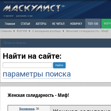
маносфера и место общения мужчин
18+
о проекте
рассказать о нас
Главная
СТАТЬИ
АВТОРЫ
НЕ ЧИТАЛ
НОВИЧКУ
ТОП-100
ФОР
Главная
ФОРУМ
О женщинах вообще
Женская солидарность - Миф!
Ветка: Расстаюсь или Развожусь. САНЧАС
Ветка: Наболевшее. Выскажись!
Р
Поиск по форуму
РАЗДЕЛ: Разное
УЧЕБНИК
ТРИЛОГИЯ
ВИТРИНА
КОПИЛКА
ОТНОШ
Найти на сайте:
параметры поиска
Женская солидарность - Миф!
Босоножки
, 50