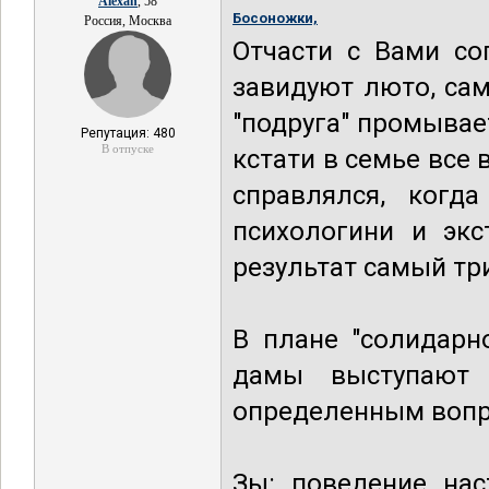
Alexan
, 58
Босоножки,
Россия, Москва
Отчасти с Вами со
завидуют люто, сам
"подруга" промывае
Репутация: 480
В отпуске
кстати в семье все 
справлялся, когд
психологини и экс
результат самый тр
В плане "солидарн
дамы выступают 
определенным вопр
Зы: поведение нас