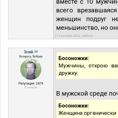
вместе с 10 мужчин
всего врезавшаяс
женщин подруг н
меньшинство, но он
17 сентября 2022, суббота
Толий
, 64
Беларусь, Кобрин
Босоножки:
Мужчины, открою ва
дружку.
Репутация: 2479
В отпуске
В мужской среде поч
Босоножки:
Женщина органически 