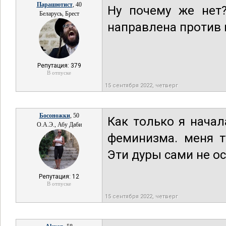
Парашютист
, 40
Ну почему же нет?
Беларусь, Брест
направлена против
Репутация: 379
В отпуске
15 сентября 2022, четверг
Босоножки
, 50
Как только я нача
О.А.Э., Абу Даби
феминизма. меня т
Эти дуры сами не ос
Репутация: 12
В отпуске
15 сентября 2022, четверг