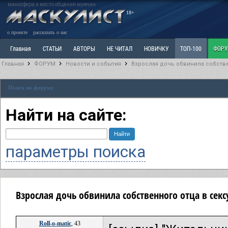
маносфера и место общения мужчин
18+
о проекте
рассказать о нас
Главная
СТАТЬИ
АВТОРЫ
НЕ ЧИТАЛ
НОВИЧКУ
ТОП-100
ФОР
Главная
ФОРУМ
Новости и события
Взрослая дочь обвинила собстве
Ветка: Расстаюсь или Развожусь. САНЧАС
Ветка: Наболевшее. Выскажись!
Р
Поиск по форуму
РАЗДЕЛ: Разное
УЧЕБНИК
ТРИЛОГИЯ
ВИТРИНА
КОПИЛКА
ОТНОШ
Найти на сайте:
параметры поиска
Взрослая дочь обвинила собственного отца в секс
Roll-o-matic
, 43