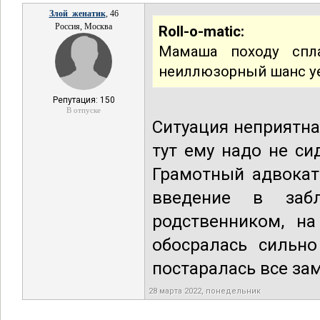
Злой_женатик
, 46
Россия, Москва
Roll-o-matic:
Мамаша походу спла
неиллюзорный шанс уех
Репутация: 150
В отпуске
Ситуация неприятна
тут ему надо не си
Грамотный адвокат
введение в заб
родственником, н
обосралась сильно
постаралась все зам
28 марта 2022, понедельник