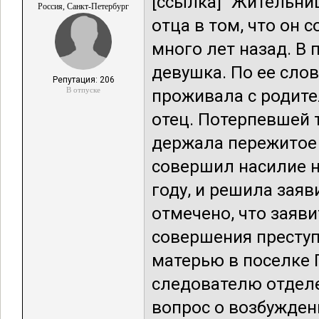
[ссылка] "Жительни
Россия, Санкт-Петербург
отца в том, что он 
много лет назад. В
девушка. По ее слов
Репутация: 206
В отпуске
проживала с родите
отец. Потерпевшей 
держала пережитое в
совершил насилие н
году, и решила зая
отмечено, что заяв
совершения преступ
матерью в поселке 
следователю отделе
вопрос о возбуждени