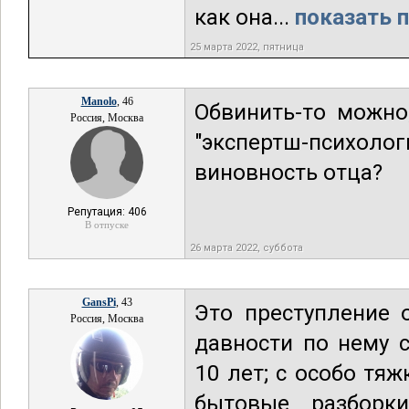
как она...
показать п
25 марта 2022, пятница
Manolo
, 46
Обвинить-то можно
Россия, Москва
"экспертш-психол
виновность отца?
Репутация: 406
В отпуске
26 марта 2022, суббота
GansPi
, 43
Это преступление 
Россия, Москва
давности по нему 
10 лет; с особо тяж
бытовые разборк