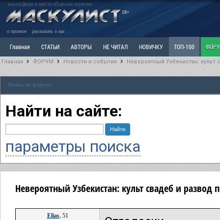
маносфера и место общения мужчин
18+
о проекте
рассказать о нас
Главная
СТАТЬИ
АВТОРЫ
НЕ ЧИТАЛ
НОВИЧКУ
ТОП-100
ФОР
Главная
ФОРУМ
Новости и события
Невероятный Узбекистан: культ 
Ветка: Расстаюсь или Развожусь. САНЧАС
Ветка: Наболевшее. Выскажись!
Р
Поиск по форуму
РАЗДЕЛ: Разное
УЧЕБНИК
ТРИЛОГИЯ
ВИТРИНА
КОПИЛКА
ОТНОШ
Найти на сайте:
параметры поиска
Невероятный Узбекистан: культ свадеб и развод 
Elias
, 51