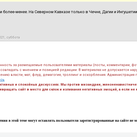
и более-менее. На Северном Кавказе только в Чечне, Дагии и Ингушетии 
021, суббота
енность за размещаемые пользователями материалы (посты, комментарии, фо
 совпадать с мнением и позицией редакции. В материалах не допускается на
ению власти, мат, флуд, демагогия, троллинг и оскорбления. Администрация 
есь
ктивных и спокойных дискуссиях. Мы против мизандрии, женоненавистничес
вращать сайт в место для склок и изливания негативных эмоций, а если не
ния в этой теме могут оставлять пользователи зарегистрированные на сайте не мен