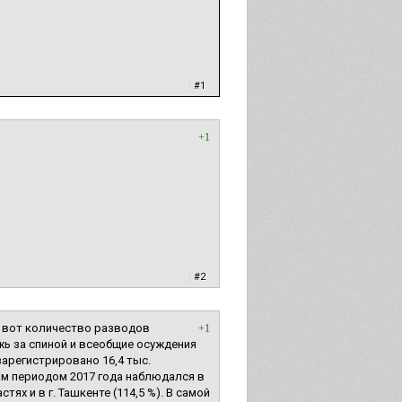
|
#1
+1
|
#2
а вот количество разводов
+1
ежь за спиной и всеобщие осуждения
зарегистрировано 16,4 тыс.
ым периодом 2017 года наблюдался в
тях и в г. Ташкенте (114,5 %). В самой