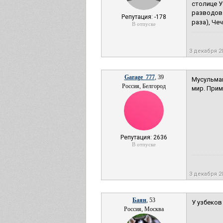
столице У
разводов.
Репутация: -178
раза), Чечн
В отпуске
3 декабря 2
Garage_777
, 39
Мусульман
Россия, Белгород
мир. Прим
Репутация: 2636
В отпуске
3 декабря 2
Баян
, 53
У узбеков
Россия, Москва