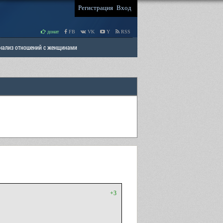
Регистрация
Вход
донат
FB
VK
Y
RSS
Анализ отношений с женщинами
 права мужчин
РАЗДЕЛ: Отцы и Дети
+3