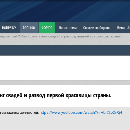
НОВИЧКУ
ТОП-100
ФОРУМ
Новые темы
Свежие сообщения
Ветка: 
вероятный Узбекистан: культ свадеб и развод первой красавицы страны.
ка: Наболевшее. Выскажись!
РАЗДЕЛ: Мы и Женщины
РАЗДЕЛ: Маскулизм, МД и
ИТРИНА
КОПИЛКА
ОТНОШЕНИЯ
ьт свадеб и развод первой красавицы страны.
 западных ценностей.
https://www.youtube.com/watch?v=HL-72o2vRj4