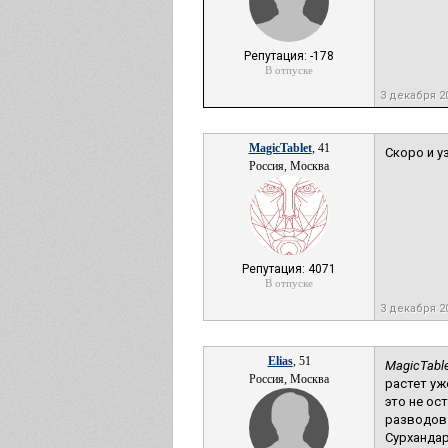
Репутация: -178
В отпуске
3 декабря 2
MagicTablet
, 41
Скоро и у
Россия, Москва
Репутация: 4071
В отпуске
3 декабря 2
Elias
, 51
MagicTable
Россия, Москва
растет уж
это не ос
разводов.
Сурхандарь