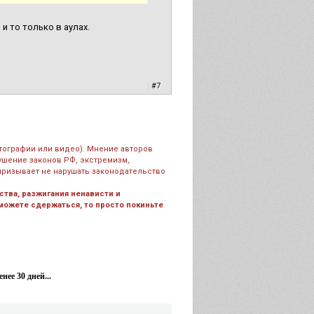
и то только в аулах.
|
#7
тографии или видео). Мнение авторов
рушение законов РФ, экстремизм,
призывает не нарушать законодательство
тва, разжигания ненависти и
 можете сдержаться, то просто покиньте
ее 30 дней...