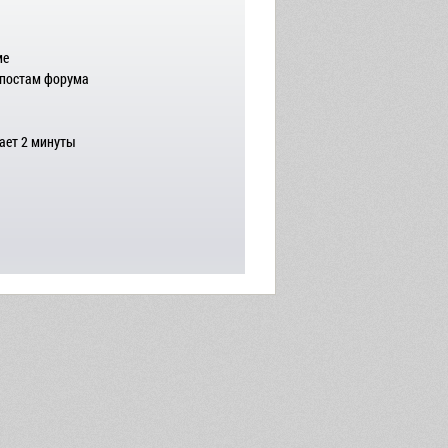
ме
 постам форума
ает 2 минуты