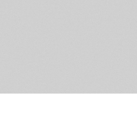
Помощь и контакты
Дружественны
Пользовательское соглашение
Мужское Движ
Емайл - info@masculist.ru