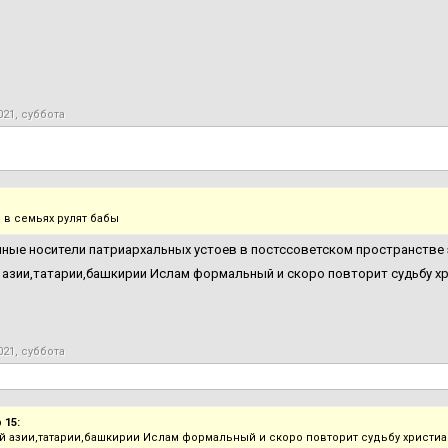
021, суббота
 в семьях рулят бабы
ные носители патриархальных устоев в постссоветском пространстве 
 азии,татарии,башкирии Ислам формальный и скоро повторит судьбу х
021, суббота
 15:
й азии,татарии,башкирии Ислам формальный и скоро повторит судьбу христиа