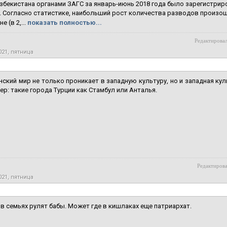
збекистана органами ЗАГС за январь-июнь 2018 года было зарегистриров
 Согласно статистике, наибольший рост количества разводов произошел
е (в 2,...
показать полностью...
Редактировал
021, пятница
ский мир не только проникает в западную культуру, но и западная ку
ер: такие города Турции как Стамбул или Анталья.
Редактирова
021, пятница
 в семьях рулят бабы. Может где в кишлаках еще патриархат.