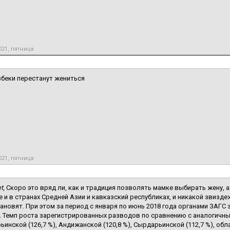
021, пятница
збеки перестанут жениться
021, пятница
t,
Скоро это вряд ли, как и традиция позволять мамке выбирать жену, 
е и в странах Средней Азии и кавказский республиках, и никакой звизд
тановят. При этом за период с января по июнь 2018 года органами ЗАГС 
 Темп роста зарегистрированных разводов по сравнению с аналогичн
инской (126,7 %), Андижанской (120,8 %), Сырдарьинской (112,7 %), облас