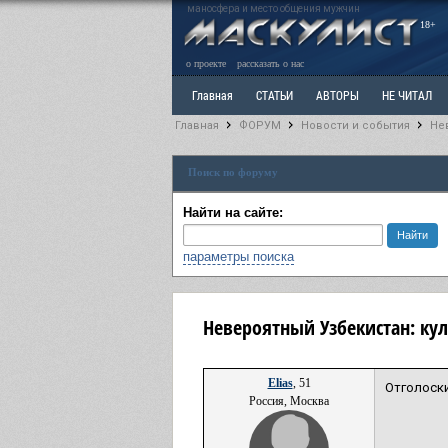
маносфера и место общения мужчин
18+
о проекте
рассказать о нас
Главная
СТАТЬИ
АВТОРЫ
НЕ ЧИТАЛ
Главная
ФОРУМ
Новости и события
Не
Ветка: Расстаюсь или Развожусь. САНЧАС
Вет
Поиск по форуму
РАЗДЕЛ: Разное
УЧЕБНИК
ТРИЛОГИЯ
В
Найти на сайте:
параметры поиска
Невероятный Узбекистан: кул
Elias
, 51
Отголоски
Россия, Москва