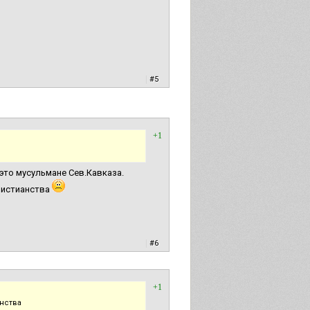
|
#5
+1
это мусульмане Сев.Кавказа.
ристианства
|
#6
+1
нства