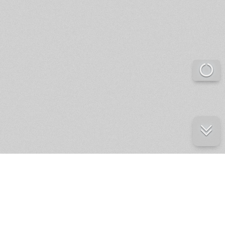
е ресурсы
ение России