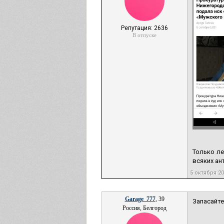
Репутация: 2636
В отпуске
Только ле
всяких ан
5 октября 2
Garage_777
, 39
Запасайте
Россия, Белгород