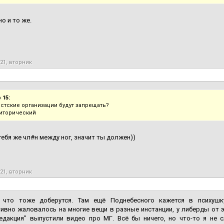
о и то же.
021, вторник
 15:
стские организации будут запрещать?
иторический
тебя же чл#н между ног, значит ты должен))
021, вторник
, что тоже доберутся. Там ещё Поднебесного кажется в психуш
ивно жаловалось на многие вещи в разные инстанции, у либерды от э
Редакция" выпустили видео про МГ. Всё бы ничего, но что-то я не 