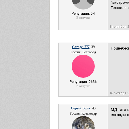
"экстреми
Только я 
Репутация: 54
В отпуске
11 октября 
Garage_777
, 39
Поднебесн
Россия, Белгород
Репутация: 2636
В отпуске
16 октября 2
Серый Волк
, 43
МД - это 
Россия, Краснодар
взгляды к