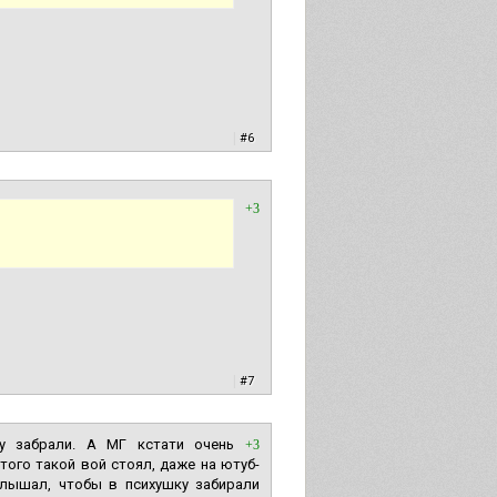
|
#6
+3
|
#7
ку забрали. А МГ кстати очень
+3
того такой вой стоял, даже на ютуб-
слышал, чтобы в психушку забирали