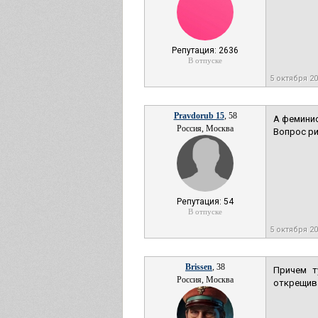
Репутация: 2636
В отпуске
5 октября 2
Pravdorub 15
, 58
А феминис
Россия, Москва
Вопрос р
Репутация: 54
В отпуске
5 октября 2
Brissen
, 38
Причем т
Россия, Москва
открещив