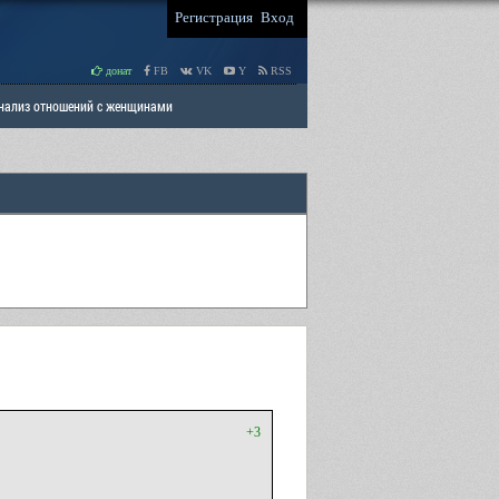
Регистрация
Вход
донат
FB
VK
Y
RSS
Анализ отношений с женщинами
 права мужчин
РАЗДЕЛ: Отцы и Дети
+3