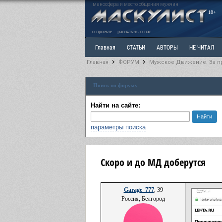
маносфера и место общения мужчин
18+
о проекте
рассказать о нас
Главная
СТАТЬИ
АВТОРЫ
НЕ ЧИТАЛ
Главная
ФОРУМ
Мужское Движение. За п
Ветка: Расстаюсь или Развожусь. САНЧАС
Вет
Поиск по форуму
РАЗДЕЛ: Разное
УЧЕБНИК
ТРИЛОГИЯ
В
Найти на сайте:
параметры поиска
Скоро и до МД доберутся
Garage_777
, 39
Россия, Белгород