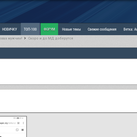
НОВИЧКУ
ТОП-100
ФОРУМ
Новые темы
Свежие сообщения
Ветка: 
рава мужчин!
Скоро и до МД доберутся
ка: Наболевшее. Выскажись!
РАЗДЕЛ: Мы и Женщины
РАЗДЕЛ: Маскулизм, МД и
ИТРИНА
КОПИЛКА
ОТНОШЕНИЯ