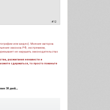
|
#12
тографии или видео). Мнение авторов
рушение законов РФ, экстремизм,
призывает не нарушать законодательство
тва, разжигания ненависти и
 можете сдержаться, то просто покиньте
ее 30 дней...