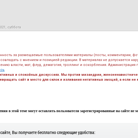
021, суббота
енность за размещаемые пользователями материалы (посты, комментарии, фо
 совпадать с мнением и позицией редакции. В материалах не допускается на
ению власти, мат, флуд, демагогия, троллинг и оскорбления. Администрация 
есь
ктивных и спокойных дискуссиях. Мы против мизандрии, женоненавистничес
вращать сайт в место для склок и изливания негативных эмоций, а если не
ния в этой теме могут оставлять пользователи зарегистрированные на сайте не мен
 сайте, Вы получаете бесплатно следующие удобства: