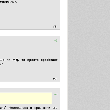
емистскими.
|
#8
+3
ошении МД, то просто сработает
т".
|
#9
+4
ика" Новосёлова и признании его