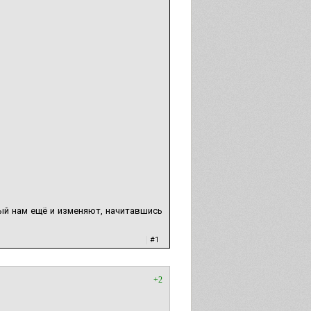
рый нам ещё и изменяют, начитавшись
|
#1
+2