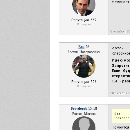
феминисто
Репутация: 667
В отпуске
8 октября 2
Ros
, 53
И что?
Россия, Новороссийск
Классиков
Идею мож
Запретит
Если бу
стереоти
Т.е. - ре
Репутация: 326
В отпуске
10 октября 
Pravdorub 15
, 58
Россия, Москва
Ros:
"раз запр
Помнится