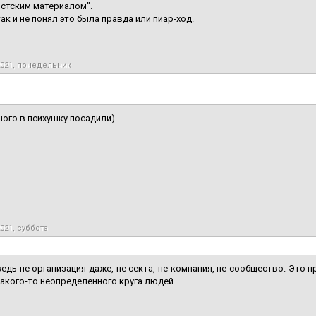
стским материалом".
так и не понял это была правда или пиар-ход.
2021, понедельник
ого в психушку посадили)
021, суббота
ведь не организация даже, не секта, не компания, не сообщество. Это 
акого-то неопределенного круга людей.