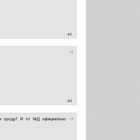
|
#2
+5
|
#3
ли сроду? И от МД официально
+3