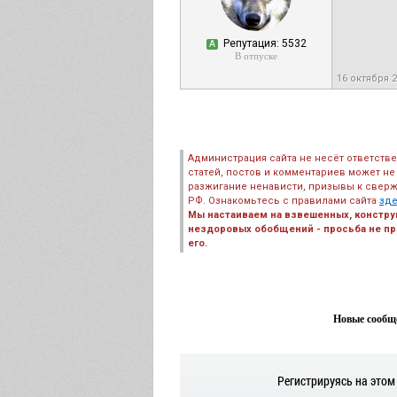
Репутация: 5532
А
В отпуске
16 октября 2
Администрация сайта не несёт ответств
статей, постов и комментариев может не
разжигание ненависти, призывы к сверж
РФ. Ознакомьтесь с правилами сайта
зд
Мы настаиваем на взвешенных, констру
нездоровых обобщений - просьба не пре
его.
Новые сообще
Регистрируясь на этом