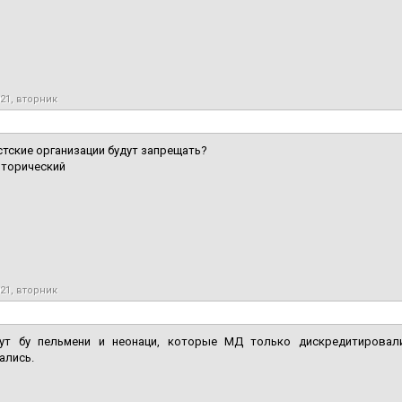
021, вторник
тские организации будут запрещать?
иторический
021, вторник
ут бу пельмени и неонаци, которые МД только дискредитирова
ались.