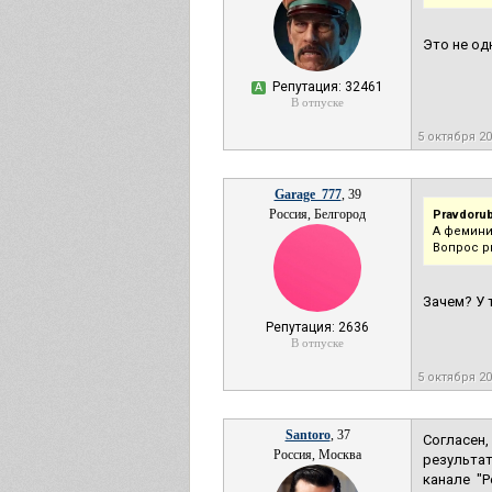
Это не одн
Репутация: 32461
А
В отпуске
5 октября 2
Garage_777
, 39
Россия, Белгород
Pravdorub
А фемини
Вопрос р
Зачем? У 
Репутация: 2636
В отпуске
5 октября 2
Santoro
, 37
Согласен
Россия, Москва
результат
канале "