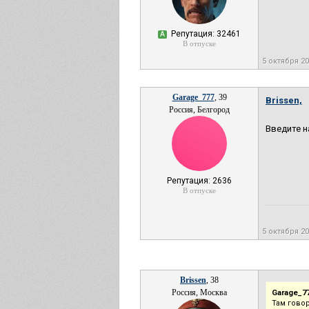
Репутация: 32461
А
В отпуске
5 октября 2
Garage_777
, 39
Brissen,
Россия, Белгород
Введите н
Репутация: 2636
В отпуске
5 октября 2
Brissen
, 38
Россия, Москва
Garage_77
Там говор