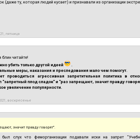
к (даже ту, которая людей кусает) и признавали из организации экстр
021, пятница
 блин читайте!
но убить только другой идеей
.
ельные меры, наказания и преследования мало чем помогут.
дет проводиться агрессивная запретительная политика в отн
п "запретный плод сладок" и "раз запрещают, значит правду говоря
зкое увеличение популярности.
2021, воскресенье
ещают, значит правду говорят".
 был слух что феморганизации подавали иски на запрет "Учебн