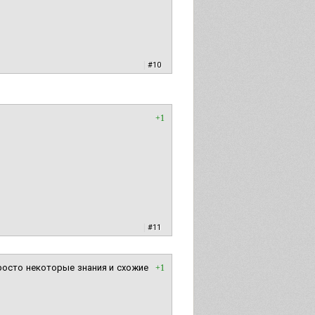
|
#10
+1
|
#11
просто некоторые знания и схожие
+1