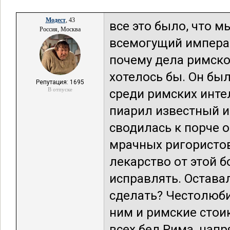
Модест
, 43
все это было, что мы
Россия, Москва
всемогущий императ
почему дела римског
хотелось бы. Он бы
Репутация: 1695
В отпуске
среди римских инте
пиарил известный и
сводилась к порче о
мрачных ригористов
лекарство от этой 
исправлять. Остава
сделать? Честолюбие
ним и римские стои
всех бед Рима, нап