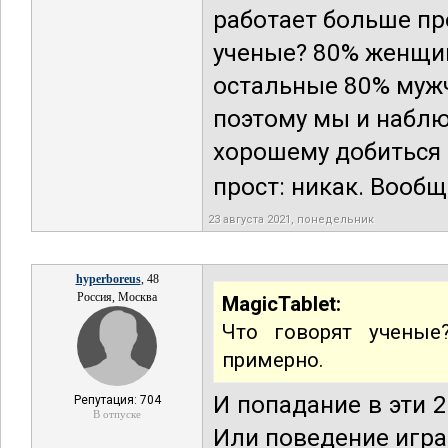
работает больше пр
ученые? 80% женщин
остальные 80% мужч
поэтому мы и наблю
хорошему добиться 
прост: никак. Вообще
23 августа 2021, понедельник
hyperboreus
, 48
Россия, Москва
MagicTablet:
Что говорят учены
примерно.
И попадание в эти 
Репутация: 704
В отпуске
Или поведение игра