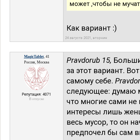
может ,чтобы не мучать
Как вариант :)
24 августа 2021, вторник
MagicTablet
, 41
Pravdorub 15,
Больши
Россия, Москва
за этот вариант. Во
самому себе.
Pravdor
следующее: думаю 
Репутация: 4071
В отпуске
что многие сами не
интересы лишь жен
весь мусор, то он н
предпочел бы сам вы