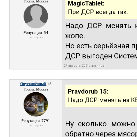
Россия, Москва
MagicTablet:
При ДСР всегда так.
Надо ДСР менять н
Репутация: 54
жопе.
В отпуске
Но есть серьёзная 
ДСР выгоден Систем
27 августа 2021, пятница
Опустошённый
, 48
Россия, Москва
Pravdorub 15:
Надо ДСР менять на К
Репутация: 7791
Ну сколько можно 
В отпуске
обратно через мясор