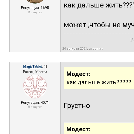
как дальше жить???
Репутация: 1695
В отпуске
может ,чтобы не муч
Р
24 августа 2021, вторник
MagicTablet
, 41
Россия, Москва
Модест:
как дальше жить?????
Репутация: 4071
Грустно
В отпуске
Модест: