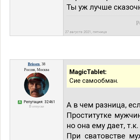
Ты уж лучше сказоч
Р
27 августа 2021, пятница
Brissen
, 38
Россия, Москва
MagicTablet:
Сие самообман.
Репутация: 32461
А
А в чем разница, ес
В отпуске
Проститутке мужчи
но она ему дает, т.к.
При сватовстве му