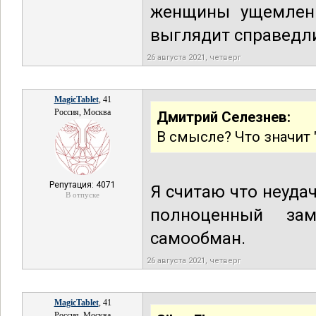
женщины ущемлены
выглядит справедл
26 августа 2021, четверг
MagicTablet
, 41
Россия, Москва
Дмитрий Селезнев:
В смысле? Что значит 
Репутация: 4071
Я считаю что неудач
В отпуске
полноценный за
самообман.
26 августа 2021, четверг
MagicTablet
, 41
Россия, Москва