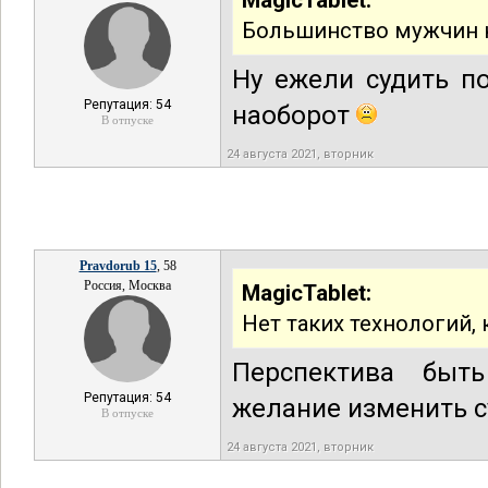
MagicTablet:
Большинство мужчин не
Ну ежели судить п
Репутация: 54
наоборот
В отпуске
24 августа 2021, вторник
Pravdorub 15
, 58
Россия, Москва
MagicTablet:
Нет таких технологий
Перспектива быт
Репутация: 54
желание изменить с
В отпуске
24 августа 2021, вторник