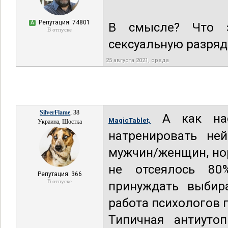
Репутация: 74801
А
В смысле? Что з
В отпуске
сексуальную разряд
25 августа 2021, среда
SilverFlame
, 38
А как насч
MagicTablet,
Украина, Шостка
натренировать не
мужчин/женщин, нор
не отсеялось 80
Репутация: 366
В отпуске
принуждать выбира
работа психологов 
Типичная антиутоп