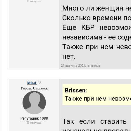
В отпуске
Много ли женщин н
Сколько времени по
Еще КБР невозмож
независима - ее со
Также при нем нев
нет.
27 августа 2021, пятница
Mihal
, 33
Россия, Смоленск
Brissen:
Также при нем невозмо
Репутация: 1088
Так если ставить
В отпуске