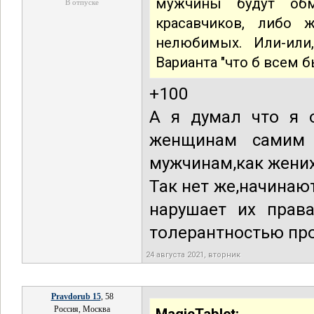
мужчины будут обм
В отпуске
красавчиков, либо
нелюбимых. Или-или
Варианта "что б всем 
+100
А я думал что я 
женщинам самим 
мужчинам,как жених
Так нет же,начинаю
нарушает их прав
толерантностью пр
24 августа 2021, вторник
Pravdorub 15
, 58
Россия, Москва