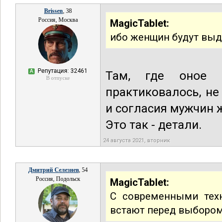
Brissen
, 38
Россия, Москва
MagicTablet:
ибо женщин будут вы
Репутация: 32461
А
Там, где оное п
В отпуске
практиковалось, н
и согласия мужчин 
Это так - детали.
24 августа 2021, вторник
Дмитрий Селезнев
, 54
Россия, Подольск
MagicTablet:
С современными тех
встают перед выбором: