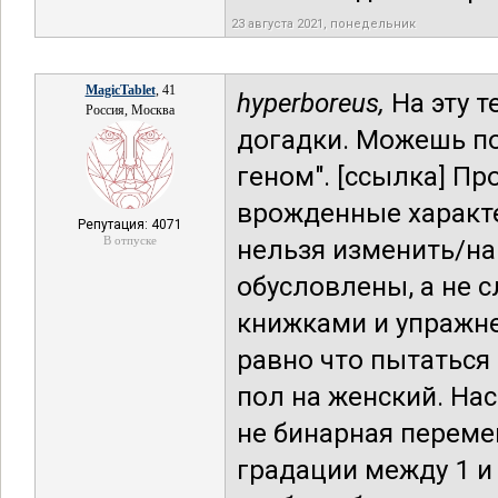
23 августа 2021, понедельник
MagicTablet
, 41
hyperboreus,
На эту т
Россия, Москва
догадки. Можешь по
геном". [ссылка] Пр
врожденные характе
Репутация: 4071
В отпуске
нельзя изменить/на
обусловлены, а не 
книжками и упражне
равно что пытаться
пол на женский. На
не бинарная переме
градации между 1 и 