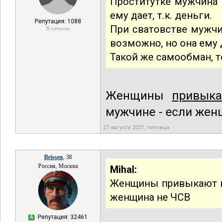
Проститутке мужчина 
ему дает, т.к. деньги.
Репутация: 1088
При сватовстве мужчи
В отпуске
возможно, но она ему д
Такой же самообман, т
Женщины
привык
мужчине - если жен
27 августа 2021, пятница
Brissen
, 38
Россия, Москва
Mihal:
Женщины привыкают ко
женщина не ЧСВ
Репутация: 32461
А