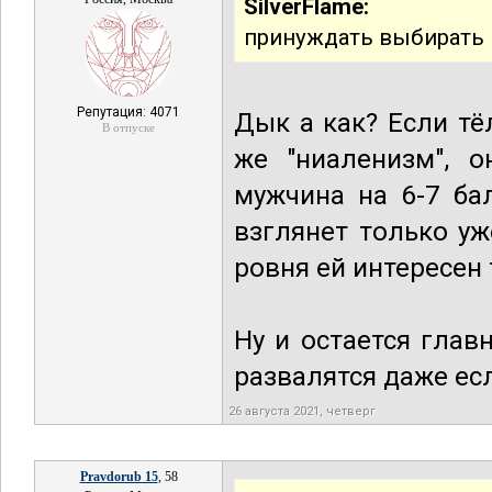
SilverFlame:
принуждать выбирать п
Репутация: 4071
Дык а как? Если тё
В отпуске
же "ниаленизм", о
мужчина на 6-7 ба
взглянет только уж
ровня ей интересен 
Ну и остается глав
развалятся даже есл
26 августа 2021, четверг
Pravdorub 15
, 58