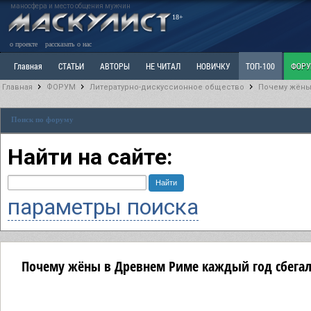
маносфера и место общения мужчин
18+
о проекте
рассказать о нас
Главная
СТАТЬИ
АВТОРЫ
НЕ ЧИТАЛ
НОВИЧКУ
ТОП-100
ФОР
Главная
ФОРУМ
Литературно-дискуссионное общество
Почему жёны
Ветка: Расстаюсь или Развожусь. САНЧАС
Ветка: Наболевшее. Выскажись!
Р
Поиск по форуму
РАЗДЕЛ: Разное
УЧЕБНИК
ТРИЛОГИЯ
ВИТРИНА
КОПИЛКА
ОТНОШ
Найти на сайте:
параметры поиска
Почему жёны в Древнем Риме каждый год сбегал