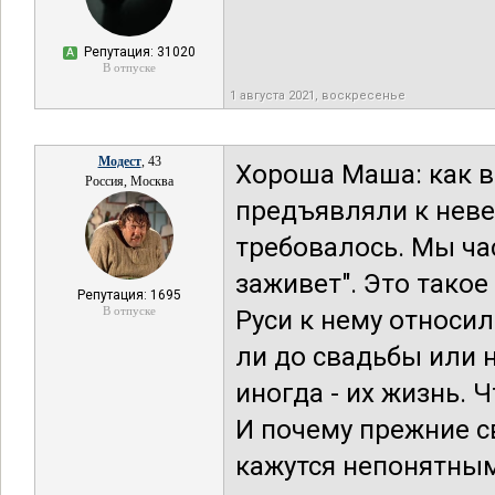
Репутация: 31020
А
В отпуске
1 августа 2021, воскресенье
Модест
, 43
Хороша Маша: как в
Россия, Москва
предъявляли к неве
требовалось. Мы ч
заживет". Это такое
Репутация: 1695
В отпуске
Руси к нему относил
ли до свадьбы или н
иногда - их жизнь. 
И почему прежние 
кажутся непонятны