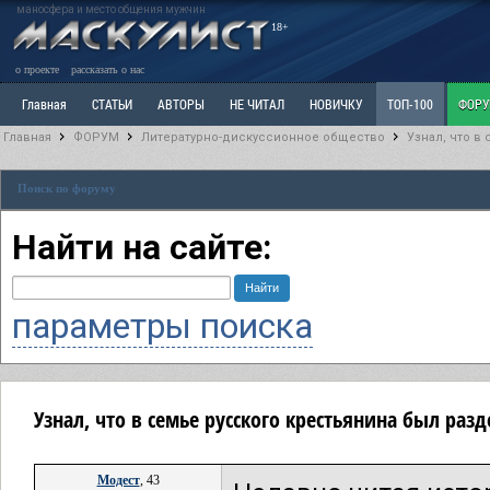
маносфера и место общения мужчин
18+
о проекте
рассказать о нас
Главная
СТАТЬИ
АВТОРЫ
НЕ ЧИТАЛ
НОВИЧКУ
ТОП-100
ФОР
Главная
ФОРУМ
Литературно-дискуссионное общество
Узнал, что в
Ветка: Расстаюсь или Развожусь. САНЧАС
Ветка: Наболевшее. Выскажись!
Р
Поиск по форуму
РАЗДЕЛ: Разное
УЧЕБНИК
ТРИЛОГИЯ
ВИТРИНА
КОПИЛКА
ОТНОШ
Найти на сайте:
параметры поиска
Узнал, что в семье русского крестьянина был ра
Модест
, 43