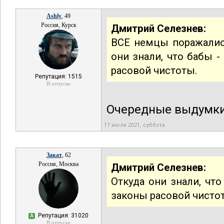
Ashly
, 49
Россия, Курск
Дмитрий Селезнев:
ВСЕ немцы поражалис
они знали, что бабы 
расовой чистоты.
Репутация: 1515
В отпуске
Очередные выдумки
17 июля 2021, суббота
Закат
, 62
Россия, Москва
Дмитрий Селезнев:
Откуда они знали, чт
законы расовой чисто
Репутация: 31020
А
В отпуске