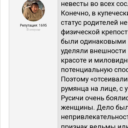
невесты во всех со
Конечно, в купеческ
статус родителей не
Репутация: 1695
В отпуске
физической крепост
были одинаковыми в
уделяли внешности н
красоте и миловидн
потенциальную спос
Поэтому «отсеивалис
румянца на лице, с
Русичи очень бояли
женщины. Дело был
непривлекательност
признак ведьмы или