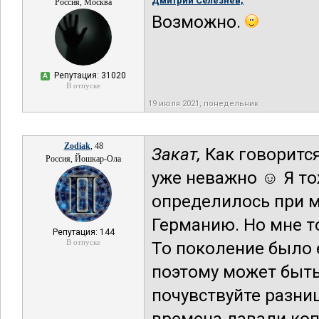
Дмитрий Селезнев,
Россия, Москва
Возможно.
Репутация: 31020
А
В отпуске
19 июля 2021, понедельник
Zodiak
, 48
Закат,
Как говорится
Россия, Йошкар-Ола
уже неважно ☺ Я тож
определилось при м
Германию. Но мне то
Репутация: 144
В отпуске
То поколение было 
поэтому может быть
почувствуйте разниц