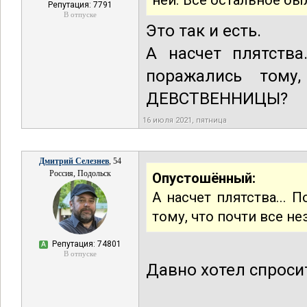
ней. Все остальное бы
Репутация: 7791
В отпуске
Это так и есть.
А насчет плятств
поражались тому
ДЕВСТВЕННИЦЫ?
16 июля 2021, пятница
Дмитрий Селезнев
, 54
Россия, Подольск
Опустошённый:
А насчет плятства...
тому, что почти все 
Репутация: 74801
А
В отпуске
Давно хотел спросит