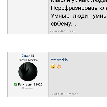
Мысли умных людей 
Перефразировав кла
Умные люди- умны 
свОему….
7 июля 2021, среда
Закат
, 62
покерофф,
Россия, Москва
Репутация: 31020
А
В отпуске
8 июля 2021, четверг