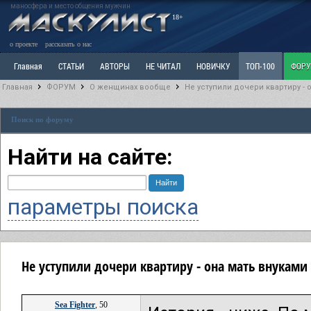
маносфера и место общения мужчин
18+
о проекте
рассказать о нас
Главная
СТАТЬИ
АВТОРЫ
НЕ ЧИТАЛ
НОВИЧКУ
ТОП-100
ФОР
Главная
ФОРУМ
О женщинах вообще
Не уступили дочери квартиру - 
Ветка: Расстаюсь или Развожусь. САНЧАС
Ветка: Наболевшее. Выскажись!
Р
Поиск по форуму
РАЗДЕЛ: Разное
УЧЕБНИК
ТРИЛОГИЯ
ВИТРИНА
КОПИЛКА
ОТНОШ
Найти на сайте:
параметры поиска
Не уступили дочери квартиру - она мать внукам
Sea Fighter
, 50