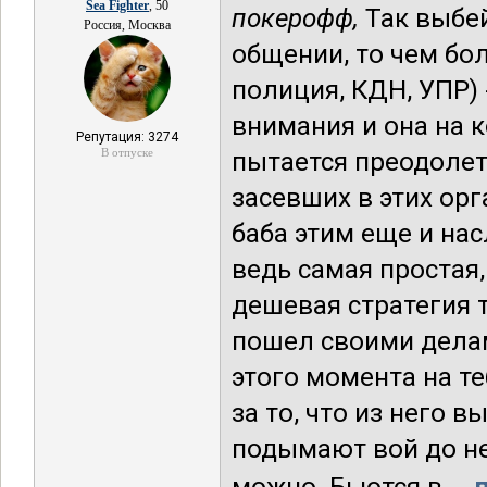
Sea Fighter
, 50
покерофф,
Так выбей
Россия, Москва
общении, то чем бол
полиция, КДН, УПР) 
внимания и она на к
Репутация: 3274
В отпуске
пытается преодолеть
засевших в этих орг
баба этим еще и нас
ведь самая простая,
дешевая стратегия т
пошел своими делам
этого момента на те
за то, что из него в
подымают вой до неб