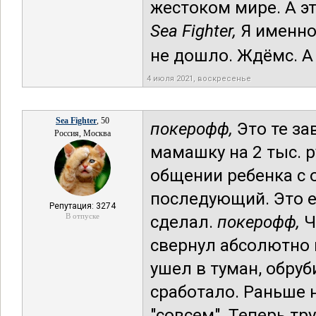
жестоком мире. А э
Sea Fighter,
Я именно
не дошло. Ждёмс. А
4 июля 2021, воскресенье
Sea Fighter
, 50
покерофф,
Это те з
Россия, Москва
мамашку на 2 тыс. р
общении ребенка с о
последующий. Это е
Репутация: 3274
В отпуске
сделал.
покерофф,
Ч
свернул абсолютно в
ушел в туман, обруб
сработало. Раньше 
"совсем". Теперь тр