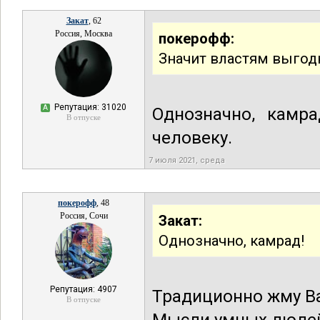
Закат
, 62
Россия, Москва
покерофф:
Значит властям выгодн
Репутация: 31020
А
Однозначно, камр
В отпуске
человеку.
7 июля 2021, среда
покерофф
, 48
Россия, Сочи
Закат:
Однозначно, камрад!
Репутация: 4907
Традиционно жму Ва
В отпуске