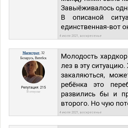
Завыёживалось одно 
В описаной ситу
единственная-вот о
4 июля 2021, воскресенье
Магистрат
, 32
Молодость хардкор
Беларусь, Витебск
лез в эту ситуацию.
закаляються, може
ребёнка это пере
Репутация: 215
В отпуске
развились бы и п
второго. Но чую пот
4 июля 2021, воскресенье