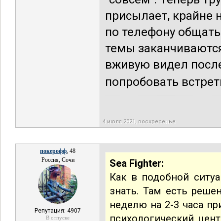
присылает, крайне 
по телефону общатьс
темы заканчиваются 
вживую видел после
попробовать встрети
4 июля 2021, воскресенье
покерофф
, 48
Россия, Сочи
Sea Fighter:
Как в подобной ситуа
знать. Там есть реше
неделю на 2-3 часа п
Репутация: 4907
психологический цент
В отпуске