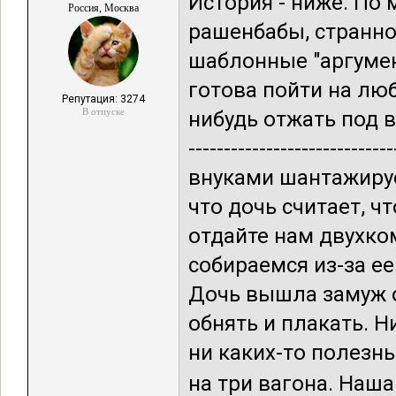
История - ниже. По
Россия, Москва
рашенбабы, странно
шаблонные "аргумент
готова пойти на люб
Репутация: 3274
В отпуске
нибудь отжать под вопл
-----------------------
внуками шантажируе
что дочь считает, ч
отдайте нам двухко
собираемся из-за е
Дочь вышла замуж о
обнять и плакать. Н
ни каких-то полезны
на три вагона. Наша.