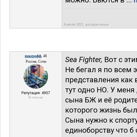
можно. Бьются в ...
4 июля 2021, воскресенье
покерофф
, 48
Sea Fighter,
Вот с эти
Россия, Сочи
Не бегал я по всем 
представления как 
тут одно НО. У меня
Репутация: 4907
В отпуске
сына БЖ и её родит
которого жизнь был
Сына нужно к спорту
единоборству что б