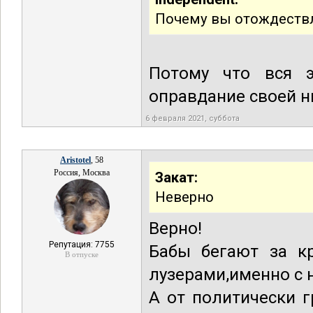
Почему вы отождеств
Потому что вся э
оправдание своей 
6 февраля 2021, суббота
Aristotel
, 58
Россия, Москва
Закат:
Неверно
Верно!
Репутация: 7755
Бабы бегают за к
В отпуске
лузерами,именно с н
А от политически 