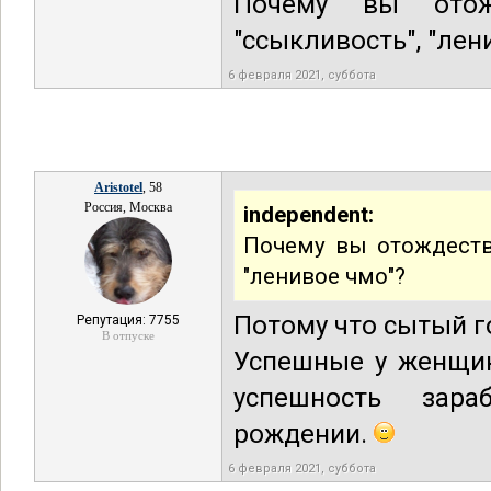
Почему вы отож
"ссыкливость", "лен
6 февраля 2021, суббота
Aristotel
, 58
Россия, Москва
independent:
Почему вы отождеств
"ленивое чмо"?
Потому что сытый г
Репутация: 7755
В отпуске
Успешные у женщин
успешность зара
рождении.
6 февраля 2021, суббота