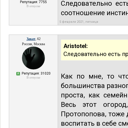
Следовательно ест
Репутация: 7755
В отпуске
соотношение инстин
5 февраля 2021, пятница
Закат
, 62
Россия, Москва
Aristotel:
Следовательно есть п
Репутация: 31020
А
Как по мне, то чт
В отпуске
большинства разно
проста, как семей
Весь этот огород
Протопопова, тоже
воспитать в себе см