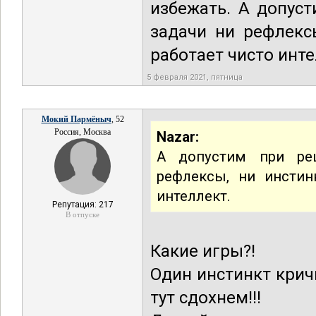
избежать. А допус
задачи ни рефлекс
работает чисто инте
5 февраля 2021, пятница
Мокий Пармёныч
, 52
Россия, Москва
Nazar:
А допустим при реш
рефлексы, ни инстин
интеллект.
Репутация: 217
В отпуске
Какие игры?!
Один инстинкт крич
тут сдохнем!!!