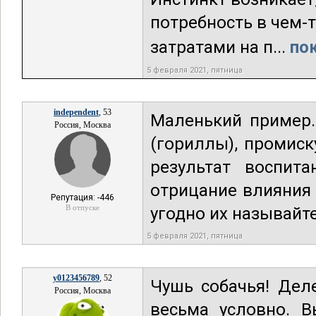
потребность в чем-
затратами на п...
пок
5 февраля 2021, пятница
independent
, 53
Маленький пример.
Россия, Москва
(гориллы), промиск
результат воспит
отрицание влияния
Репутация: -446
В отпуске
угодно их называйте
5 февраля 2021, пятница
y0123456789
, 52
Чушь собачья! Дел
Россия, Москва
весьма условно. В