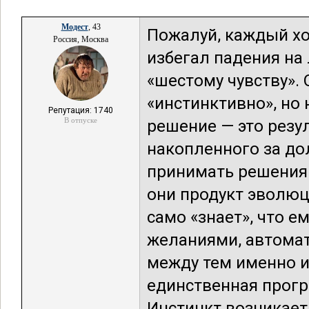
Модест
, 43
Пожалуй, каждый хо
Россия, Москва
избегал падения на
«шестому чувству».
«инстинктивно», но
Репутация: 1740
В отпуске
решение — это резул
накопленного за до
принимать решения 
они продукт эволюц
само «знает», что е
желаниями, автома
между тем именно 
единственная прог
Инстинкт возникает