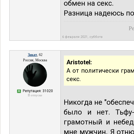
обмен на секс.
Разница надеюсь по
Ре
6 февраля 2021, суббота
Закат
, 62
Россия, Москва
Aristotel:
А от политически гра
секс.
Репутация: 31020
А
В отпуске
Никогда не "обеспеч
было и нет. Тьфу-
грамотный и небед
мне мужчин. Я отн