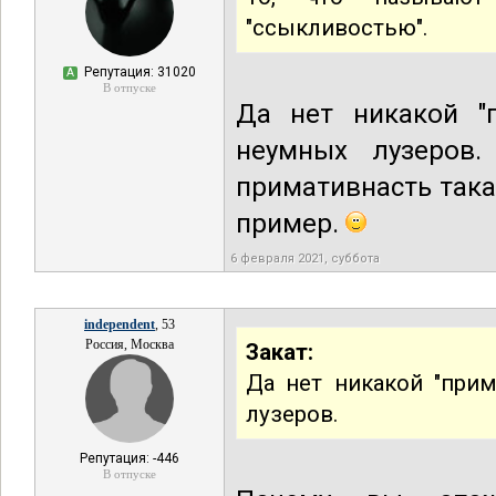
"ссыкливостью".
Репутация: 31020
А
В отпуске
Да нет никакой "п
неумных лузеров
примативнасть така
пример.
6 февраля 2021, суббота
independent
, 53
Россия, Москва
Закат:
Да нет никакой "при
лузеров.
Репутация: -446
В отпуске