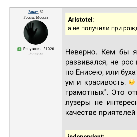
Закат
, 62
Россия, Москва
Aristotel:
а не получили при рож
Репутация: 31020
А
Неверно. Кем бы я
В отпуске
развивался, не рос 
по Енисею, или буха
ум и красивость.
грамотных". Это о
лузеры не интерес
качестве приятелей
independent: