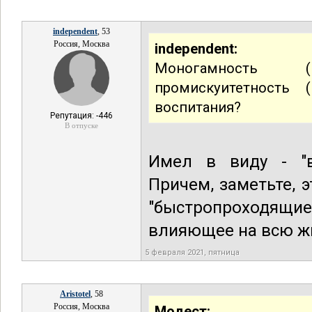
independent
, 53
Россия, Москва
independent:
Моногамность (г
промискуитетность 
воспитания?
Репутация: -446
В отпуске
Имел в виду - "в
Причем, заметьте, 
"быстропроходящи
влияющее на всю жи
5 февраля 2021, пятница
Aristotel
, 58
Россия, Москва
Модест: