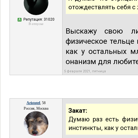
отождествлять себя с
Репутация: 31020
А
В отпуске
Выскажу свою ли
физическое тельце 
как у остальных м
онанизм для любит
5 февраля 2021, пятница
Aristotel
, 58
Россия, Москва
Закат:
Думаю раз есть физи
инстинкты, как у ост