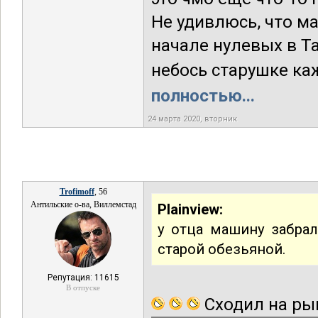
Не удивлюсь, что м
начале нулевых в Та
небось старушке каж
полностью...
24 марта 2020, вторник
Trofimoff
, 56
Антильские о-ва, Виллемстад
Plainview:
у отца машину забрал
старой обезьяной.
Репутация: 11615
В отпуске
Сходил на ры