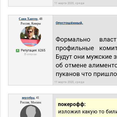
11 марта 2020, среда
Саня Хантер
, 48
Опустошённый,
Россия, Кимры
Формально влас
профильные комит
Репутация: 6265
А
В отпуске
Будут они мужские 
об отмене алимент
пуканов что пришло
11 марта 2020, среда
вертебра
, 41
Россия, Москва
покерофф:
изложил какую то бил