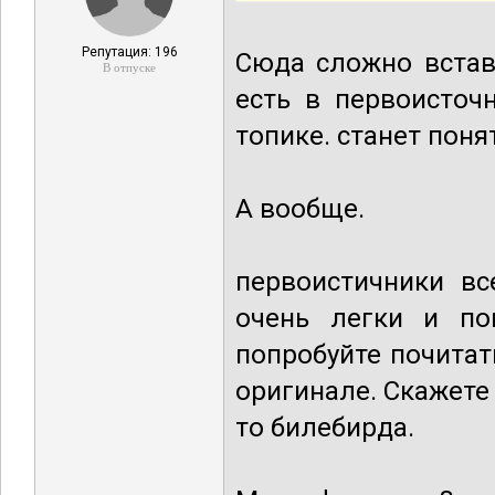
Репутация: 196
Сюда сложно вставл
В отпуске
есть в первоисточ
топике. станет поня
А вообще.
первоистичники вс
очень легки и по
попробуйте почита
оригинале. Скажете 
то билебирда.