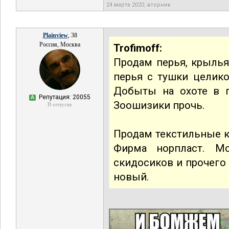
24 марта 2020, вторник
Plainview
, 38
Россия, Москва
Trofimoff:
Продам перья, крылья,
перья с тушки целико
Добыты на охоте в 
Репутация: 20055
А
Зоошизики прочь.
В отпуске
Продам текстильные ко
Фирма норпласт. М
скидосиков и прочего 
новый.