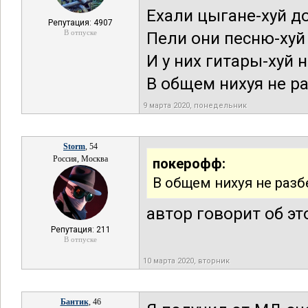
Ехали цыгане-хуй д
Репутация: 4907
В отпуске
Пели они песню-хуй
И у них гитары-хуй 
В общем нихуя не раз
9 марта 2020, понедельник
Storm
, 54
Россия, Москва
покерофф:
В общем нихуя не разбе
автор говорит об эт
Репутация: 211
В отпуске
10 марта 2020, вторник
Бантик
, 46