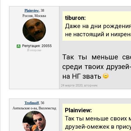
Plainview
, 38
Россия, Москва
tiburon:
Даже на дни рождения 
не настоящий и нихрен
Репутация: 20055
А
В отпуске
Так ты меньше св
среди твоих друзей
на НГ звать
24 марта 2020, вторник
Trofimoff
, 56
Антильские о-ва, Виллемстад
Plainview:
Так ты меньше своих 
друзей-омежек в прису