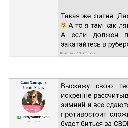
Такая же фигня. Д
А то я там как ля
А если должен пу
закатайтесь в рубер
10 марта 2020, вторник
Саня Хантер
, 48
Выскажу свою те
Россия, Кимры
искренне рассчитыв
зимний и все сдаютс
противостоит слож
Репутация: 6265
А
В отпуске
будет биться за СВ