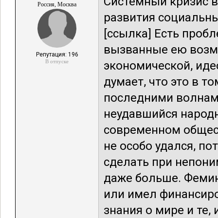
Системный кризис в
Россия, Москва
развития социальны
[ссылка] Есть проб
вызванные ею возм
Репутация: 196
В отпуске
экономической, иде
думает, что это в т
последними волнам
неудавшийся народ
современном общест
не особо удался, п
сделать при непони
даже больше. Фемин
или имел финансир
знания о мире и те,