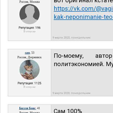
вот оригинал кстате
Россия, Москва
https://vk.com/@vagi
kak-neponimanie-teori
Репутация: 196
В отпуске
9 марта 2020, понедельник
сам
, 53
По-моему, авт
Россия, Дзержинск
политэкономией. Му
Репутация: 1125
В отпуске
9 марта 2020, понедельник
Билли Бонс
, 41
Сам 100%
Россия, Москва