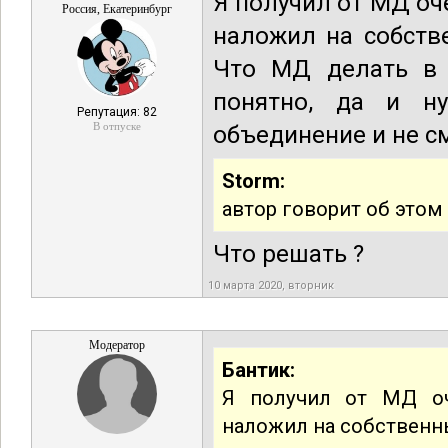
Я получил от МД оч
Россия, Екатеринбург
наложил на собств
Что МД делать в 
понятно, да и н
Репутация: 82
В отпуске
объединение и не с
Storm:
автор говорит об этом 
Что решать ?
10 марта 2020, вторник
Модератор
Бантик:
Я получил от МД оч
наложил на собственны