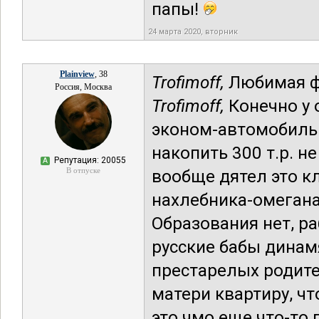
папы!
24 марта 2020, вторник
Plainview
, 38
Trofimoff,
Любимая ф
Россия, Москва
Trofimoff,
Конечно у 
эконом-автомобиль 
накопить 300 т.р. 
Репутация: 20055
А
В отпуске
вообще дятел это к
нахлебника-омегана
Образования нет, р
русские бабы динам
престарелых родител
матери квартиру, чт
это чмо еще что-то