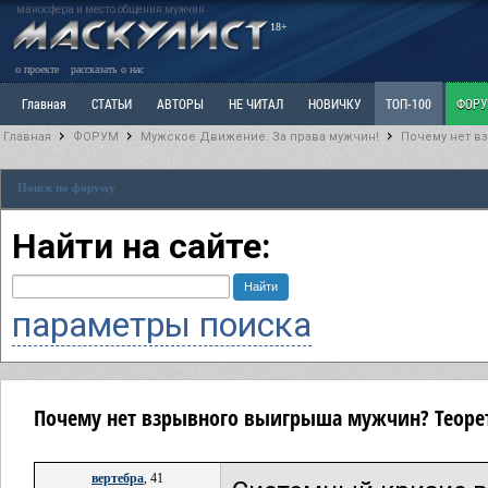
маносфера и место общения мужчин
18+
о проекте
рассказать о нас
Главная
СТАТЬИ
АВТОРЫ
НЕ ЧИТАЛ
НОВИЧКУ
ТОП-100
ФОР
Главная
ФОРУМ
Мужское Движение. За права мужчин!
Почему нет в
Ветка: Расстаюсь или Развожусь. САНЧАС
Ветка: Наболевшее. Выскажись!
Р
Поиск по форуму
РАЗДЕЛ: Разное
УЧЕБНИК
ТРИЛОГИЯ
ВИТРИНА
КОПИЛКА
ОТНОШ
Найти на сайте:
параметры поиска
Почему нет взрывного выигрыша мужчин? Теоре
вертебра
, 41