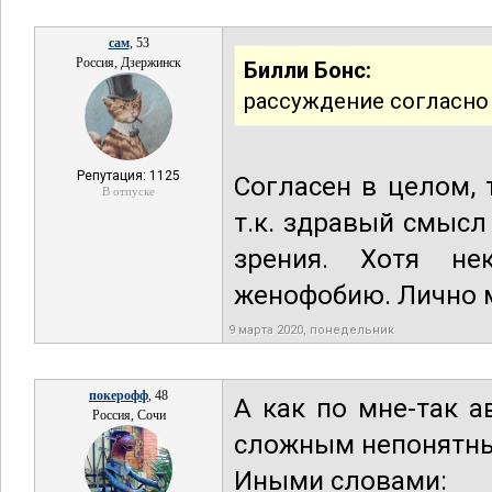
сам
, 53
Россия, Дзержинск
Билли Бонс:
рассуждение согласно
Репутация: 1125
Согласен в целом, 
В отпуске
т.к. здравый смысл
зрения. Хотя не
женофобию. Лично м
9 марта 2020, понедельник
покерофф
, 48
А как по мне-так а
Россия, Сочи
сложным непонятн
Иными словами: