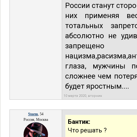
России станут стор
них применяя ве
тотальных запре
абсолютно не уди
запрещено
нацизма,расизма,ан
глаза, мужчины п
сложнее чем потер
будет яростным....
10 марта 2020, вторник
Storm
, 54
Россия, Москва
Бантик:
Что решать ?