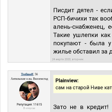
Писдит дятел - есл
РСП-бичихи так воо
алень-снабженец, 
Такие ушлепки как
покупают - была у
жилье обставил за 
24 марта 2020, вторник
Trofimoff
, 56
Антильские о-ва, Виллемстад
Plainview:
сам на старой Ниве кат
Репутация: 11615
Зато не в кредит!
В отпуске