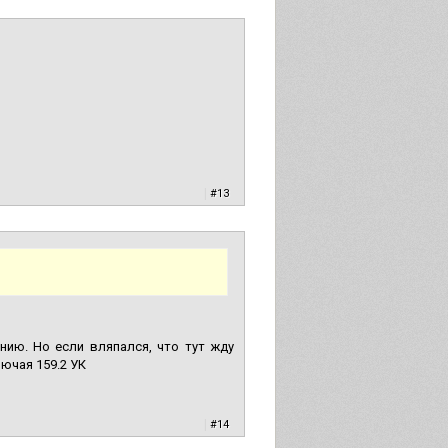
|
#13
ию. Но если вляпался, что тут жду
ючая 159.2 УК
|
#14