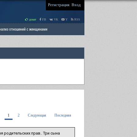
Регистрация
Вход
донат
FB
VK
Y
RSS
Анализ отношений с женщинами
 права мужчин
РАЗДЕЛ: Отцы и Дети
1
2
Следующая
Последняя
я родительских прав.. Три сына