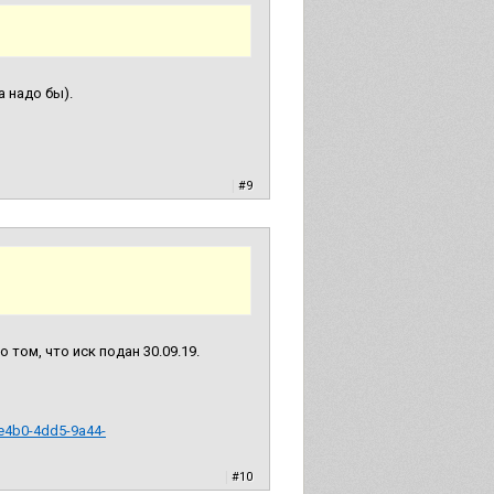
а надо бы).
|
#9
том, что иск подан 30.09.19.
4b0-4dd5-9a44-
|
#10