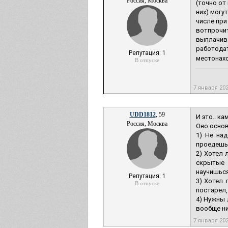
Россия, Москва
(точно от 
них) могу
числе при
вотпрочит
выплачива
работодат
Репутация: 1
местонахо
В отпуске
7 января 20
UDD1812
, 59
И это.. к
Россия, Москва
Оно основ
1) Не над
проедешь
2) Хотел 
скрытые 
научишься
Репутация: 1
3) Хотел 
В отпуске
постарел,
4) Нужны 
вообще ник
7 января 20