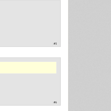
|
#5
|
#6