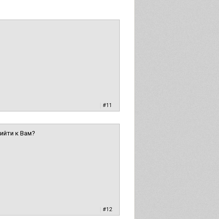
|
#11
рийти к Вам?
|
#12