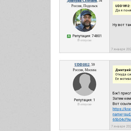
Дмитрий Селезнев
, 54
Россия, Подольск
UDD1812:
Да я поня
Ну вот та
Репутация: 74801
А
В отпуске
7 января 20
UDD1812
, 59
Россия, Москва
Дмитрий
Откуда с
Ее мотив
Бж1 присл
Затем кем
Репутация: 1
Вот ссылк
В отпуске
https://kr
name=sud_
65b04cf9a
7 января 20