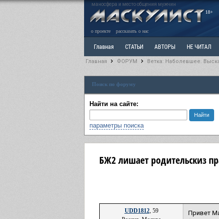
маносфера и место общения мужчин
18+
о проекте
рассказать о нас
Главная
СТАТЬИ
АВТОРЫ
НЕ ЧИТАЛ
Главная
ФОРУМ
Ветка: Наболевшее. Выск
Ветка: Расстаюсь или Развожусь. САНЧАС
Вет
Поиск по форуму
РАЗДЕЛ: Разное
УЧЕБНИК
ТРИЛОГИЯ
В
Найти на сайте:
параметры поиска
БЖ2 лишает родительскиз пра
UDD1812
, 59
Привет Ма