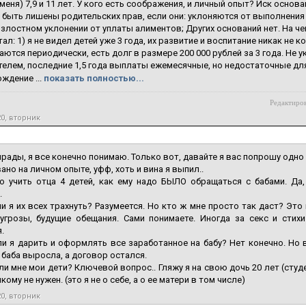
меня) 7,9 и 11 лет. У кого есть соображения, и личный опыт? Иск основан
т быть лишены родительских прав, если они: уклоняются от выполнения
 злостном уклонении от уплаты алиментов; Других оснований нет. На чем 
ал: 1) я не видел детей уже 3 года, их развитие и воспитание никак не 
ются периодически, есть долг в размере 200 000 рублей за 3 года. Не 
елем, последние 1,5 года выплаты ежемесячные, но недостаточные для
ждение ...
показать полностью...
Редактиров
20, вторник
амрады, я все конечно понимаю. Только вот, давайте я вас попрошу одно
ано на личном опыте, уфф, хоть и вина я выпил..
о учить отца 4 детей, как ему надо БЫЛО обращаться с бабами. Да,
.
ли я их всех трахнуть? Разумеется. Но кто ж мне просто так даст? Это 
угрозы, будущие обещания. Сами понимаете. Иногда за секс и стихи
.
ли я дарить и оформлять все заработанное на бабу? Нет конечно. Но 
 баба выросла, а договор остался.
ли мне мои дети? Ключевой вопрос.. Гляжу я на свою дочь 20 лет (студ
ому не нужен. (это я не о себе, а о ее матери в том числе)
20, вторник