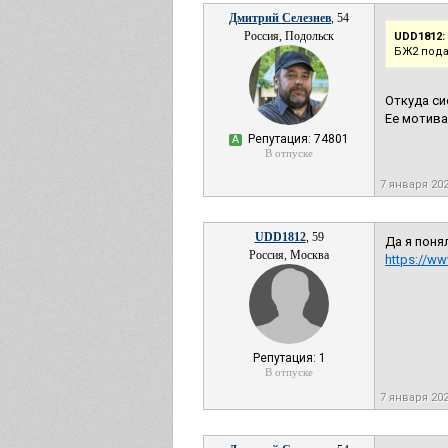
Дмитрий Селезнев
, 54
Россия, Подольск
UDD1812:
БЖ2 пода
Откуда си
Ее мотива
Репутация: 74801
А
В отпуске
7 января 20
UDD1812
, 59
Да я поня
Россия, Москва
https://w
Репутация: 1
В отпуске
7 января 20