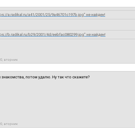
ps://a.radikal.ru/a41/2001/25/9a46701c197b.jpg" не найден!
ps://b.radikal.ru/b29/2001/4d/eebfac080299.jpg" не найден!
20, вторник
 знакомства, потом удалю. Ну так что скажете?
20, вторник