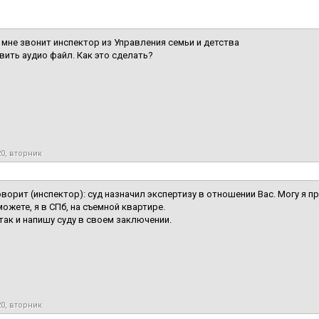
 мне звонит инспектор из Управления семьи и детства
вить аудио файл. Как это сделать?
20, вторник
оворит (инспектор): суд назначил экспертизу в отношении Вас. Могу я п
 можете, я в СПб, на съемной квартире.
я так и напишу суду в своем заключении.
20, вторник