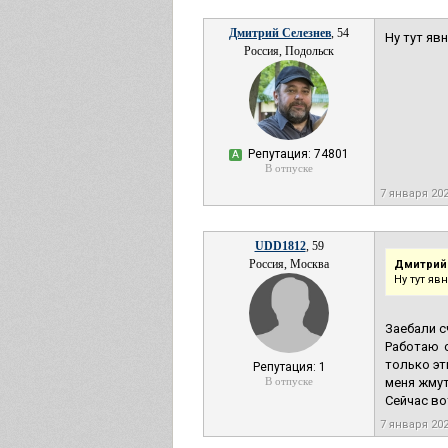
Дмитрий Селезнев
, 54
Ну тут яв
Россия, Подольск
Репутация: 74801
А
В отпуске
7 января 20
UDD1812
, 59
Россия, Москва
Дмитрий
Ну тут яв
Заебали с
Работаю 
только эт
Репутация: 1
В отпуске
меня жмут
Сейчас во
7 января 20