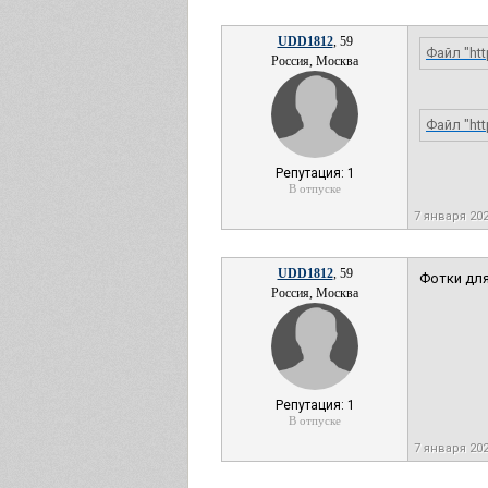
UDD1812
, 59
Файл "htt
Россия, Москва
Файл "htt
Репутация: 1
В отпуске
7 января 20
UDD1812
, 59
Фотки для
Россия, Москва
Репутация: 1
В отпуске
7 января 20