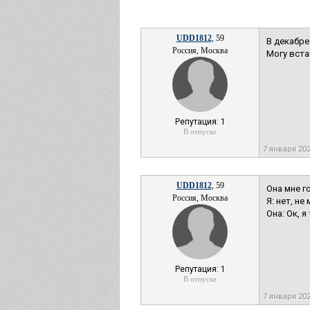
UDD1812
, 59
В декабре
Россия, Москва
Могу вста
Репутация: 1
В отпуске
7 января 20
UDD1812
, 59
Она мне г
Россия, Москва
Я: нет, не
Она: Ок, 
Репутация: 1
В отпуске
7 января 20