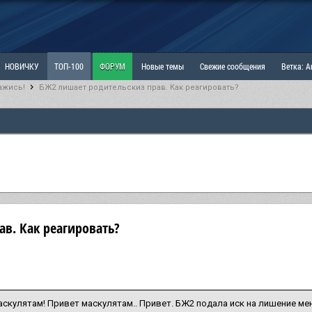
НОВИЧКУ
ТОП-100
ФОРУМ
Новые темы
Свежие сообщения
Ветка: 
ажись!
БЖ2 лишает родительскиз прав. Как реагировать?
ка: Наболевшее. Выскажись!
РАЗДЕЛ: Мы и Женщины
РАЗДЕЛ: Маскулизм, МД и
ИТРИНА
КОПИЛКА
ОТНОШЕНИЯ
в. Как реагировать?
скулятам! Привет маскулятам.. Привет. БЖ2 подала иск на лишение мен