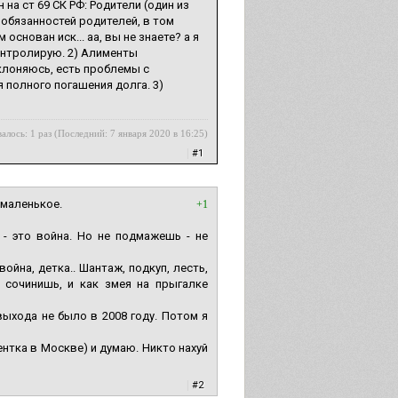
 на ст 69 СК РФ: Родители (один из
 обязанностей родителей, в том
основан иск... аа, вы не знаете? а я
контролирую. 2) Алименты
уклоняюсь, есть проблемы с
 полного погашения долга. 3)
алось: 1 раз (Последний: 7 января 2020 в 16:25)
|
#1
 маленькое.
+1
 - это война. Но не подмажешь - не
война, детка.. Шантаж, подкуп, лесть,
 сочинишь, и как змея на прыгалке
выхода не было в 2008 году. Потом я
ентка в Москве) и думаю. Никто нахуй
|
#2