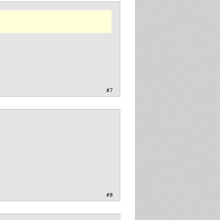
|
#7
|
#8