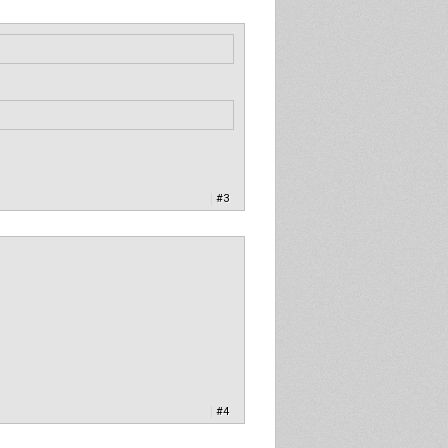
|
#3
|
#4