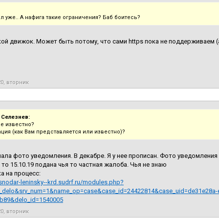
л уже.. А нафига такие ограничения? Баб боитесь?
кой движок. Может быть потому, что сами https пока не поддерживаем (
20, вторник
 Селезнев:
ие известно?
ация (как Вам представляется или известно)?
ала фото уведомления. В декабре. Я у нее прописан. Фото уведомления о 
 то 15.10.19 подана чья то частная жалоба. Чья не знаю
а на процесс:
asnodar-leninsky--krd.sudrf.ru/modules.php?
delo&srv_num=1&name_op=case&case_id=24422814&case_uid=de31e28a-e
b89&delo_id=1540005
20, вторник