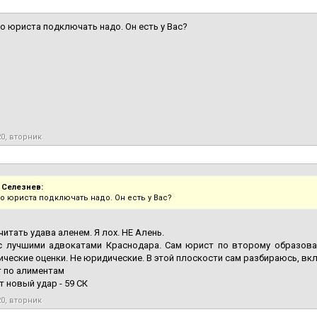
но юриста подключать надо. Он есть у Вас?
20, вторник
 Селезнев:
но юриста подключать надо. Он есть у Вас?
читать удава аленем. Я лох. НЕ Алень.
с лучшими адвокатами Краснодара. Сам юрист по второму образован
ические оценки. Не юридические. В этой плоскости сам разбираюсь, вкл
 по алиментам
т новый удар - 59 СК
20, вторник