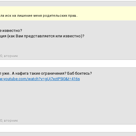
ла иск на лишение меня родительских прав..
е известно?
ция (как Вам представляется или известно)?
20, вторник
л уже.. А нафига такие ограничения? Баб боитесь?
ww.youtube.com/watch?v=gUj7xctP5I0&t=416s
20, вторник