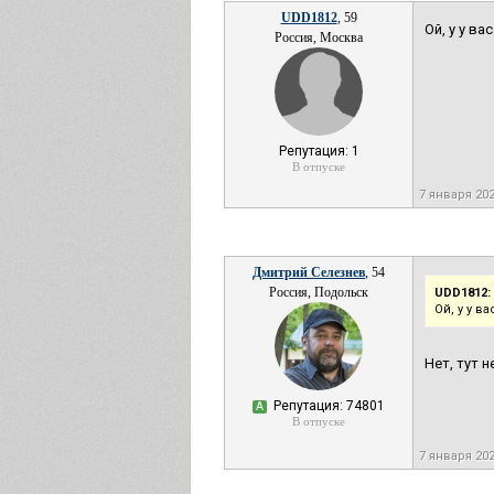
UDD1812
, 59
Ой, у у в
Россия, Москва
Репутация: 1
В отпуске
7 января 20
Дмитрий Селезнев
, 54
Россия, Подольск
UDD1812:
Ой, у у в
Нет, тут 
Репутация: 74801
А
В отпуске
7 января 20