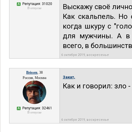
Репутация: 31020
А
Выскажу своё лично
В отпуске
Как скальпель. Но
когда шкуру с "гол
для мужчины. А в
всего, в большинств
6 октября 2019, воскресенье
Brissen
, 38
Закат,
Россия, Москва
Как и говорил: зло -
Репутация: 32461
А
В отпуске
6 октября 2019, воскресенье