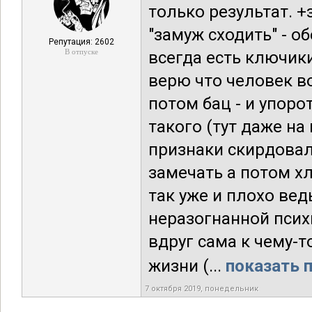
только результат. +
"замуж сходить" - о
Репутация: 2602
В отпуске
всегда есть ключик
верю что человек в
потом бац - и упоро
такого (тут даже на
признаки скирдовал
замечать а потом хло
так уже и плохо ве
неразогнанной псих
вдруг сама к чему-т
жизни (...
показать п
7 октября 2019, понедельник