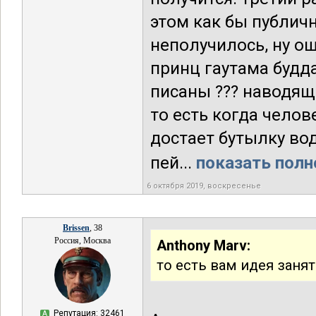
этом как бы публично
неполучилось, ну ош
принц гаутама будда
писаны ??? наводящи
то есть когда чело
достает бутылку вод
пей...
показать полн
6 октября 2019, воскресенье
Brissen
, 38
Россия, Москва
Anthony Marv:
то есть вам идея занят
Репутация: 32461
А