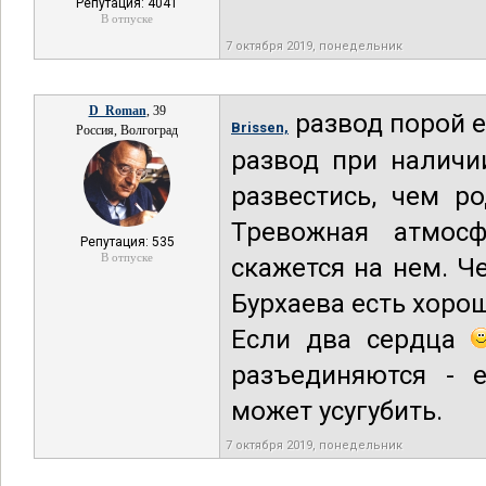
Репутация: 4041
В отпуске
7 октября 2019, понедельник
D_Roman
, 39
развод порой е
Brissen,
Россия, Волгоград
развод при наличи
развестись, чем р
Тревожная атмосф
Репутация: 535
В отпуске
скажется на нем. Ч
Бурхаева есть хоро
Если два сердца
разъединяются - 
может усугубить.
7 октября 2019, понедельник