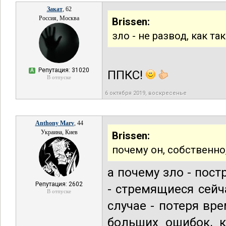
Закат
, 62
Россия, Москва
Brissen:
зло - не развод, как та
Репутация: 31020
А
ППКС!
В отпуске
6 октября 2019, воскресенье
Anthony Marv
, 44
Украина, Киев
Brissen:
почему он, собственно
а почему зло - пост
Репутация: 2602
- стремящиеся сейч
В отпуске
случае - потеря вр
больших ошибок, к