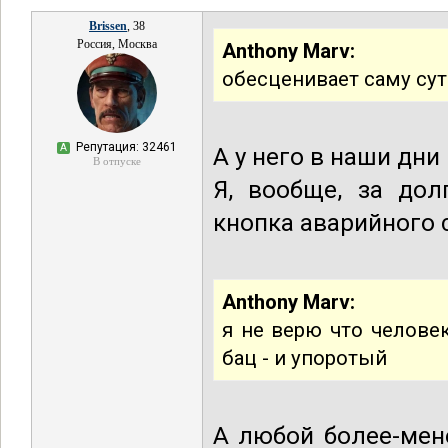
Brissen
, 38
Россия, Москва
Anthony Marv:
обесценивает саму сут
Репутация: 32461
А
А у него в наши дни
В отпуске
Я, вообще, за дол
кнопка аварийного 
Anthony Marv:
я не верю что челове
бац - и упоротый
А любой более-мен