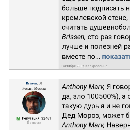
больше подписать не
кремлевской стене, 
считать душевнобо
Brissen,
сто раз гово
лучше и полезней р
вместе по...
показат
6 октября 2019, воскресенье
Brissen
, 38
Anthony Marv,
Я гово
Россия, Москва
да, зло 100500%), а
такую дурь я и не г
Дед Мороз, может бы
Репутация: 32461
А
В отпуске
Anthony Marv,
Наверн