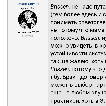
Anthony Marv
, 44
Brissen,
не надо пута
Украина, Киев
(тем более здесь и с
понимать ответствен
не потому что мама
Репутация: 2602
В отпуске
положено.
Brissen,
н
можно увидеть, в к
устойчивости систе
так, не жалею. хоть
Brissen,
потому что д
лбу. Брак - договор
может в выбор парт
еще - в любом случ
практикой, хоть в Э