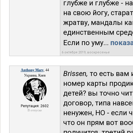
глубже и глубже - 
на свою йогу, стар
жратву, мандалы как
единственным сред
Если по уму...
показа
6 октября 2019, воскресенье
Anthony Marv
, 44
Brissen,
то есть вам 
Украина, Киев
номер карты проди
детей? вы точно чит
договор, типа навсе
Репутация: 2602
В отпуске
ненужен, НО - если ч
что он прям вот во
получится. третий р