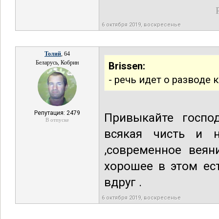
6 октября 2019, воскресенье
Толий
, 64
Беларусь, Кобрин
Brissen:
- речь идет о разводе 
Репутация: 2479
Привыкайте госпо
В отпуске
всякая чисть и н
,современное веян
хорошее в этом ест
вдруг .
6 октября 2019, воскресенье