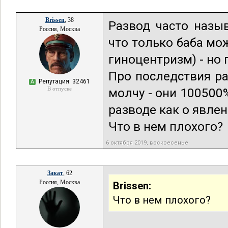
Brissen
, 38
Развод часто назыв
Россия, Москва
что только баба мо
гиноцентризм) - но 
Про последствия р
Репутация: 32461
А
В отпуске
молчу - они 100500%
разводе как о явлен
Что в нем плохого?
6 октября 2019, воскресенье
Закат
, 62
Россия, Москва
Brissen:
Что в нем плохого?