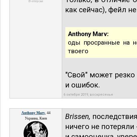
В отпуске
как сейчас), фейл н
Anthony Marv:
оды просранные на н
твоего
"Свой" может резко 
и ошибок.
6 октября 2019, воскресенье
Anthony Marv
, 44
Brissen,
последствия
Украина, Киев
ничего не потеряли 
и самооценка, увер