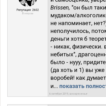
Brissen,
"он был так
Репутация: 2602
В отпуске
мудаком/алкоголик
не напоминает, нет?
неполучилось, потом
деньги хотя б теор
- никак, физически. 
небитых", драгоцен
было - нууу, придит
(да хоть и 1) вы уж
воробей! как думает
и...
показать полност
6 октября 2019, воскресенье