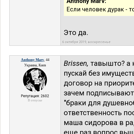
Anthony Marv:
Если человек дурак - т
Это да.
6 октября 2019, воскресенье
Anthony Marv
, 44
Brissen,
тавышто? а к
Украина, Киев
пускай без имущест
договор на приорите
зачем подписывают, 
Репутация: 2602
В отпуске
"браки для душевно
ответственность пос
маша сидорова в рад
еще раз вопрос выш