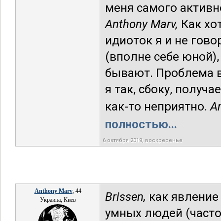
меня самого активн
Anthony Marv,
Как хо
идиоток я и не гово
(вполне себе юной),
бывают. Проблема в 
я так, сбоку, получа
как-то неприятно.
A
полностью...
6 октября 2019, воскресенье
Anthony Marv
, 44
Brissen,
как явление 
Украина, Киев
умных людей (часто