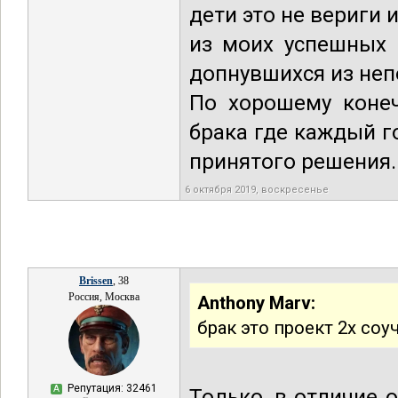
дети это не вериги 
из моих успешных 
допнувшихся из не
По хорошему конеч
брака где каждый г
принятого решения.
6 октября 2019, воскресенье
Brissen
, 38
Россия, Москва
Anthony Marv:
брак это проект 2х соу
Репутация: 32461
А
Только, в отличие 