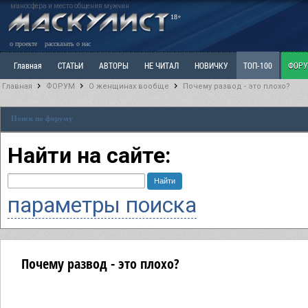
маносфера и место общения мужчин
18+
о проекте
рассказать о нас
Главная
СТАТЬИ
АВТОРЫ
НЕ ЧИТАЛ
НОВИЧКУ
ТОП-100
ФОР
Главная
ФОРУМ
О женщинах вообще
Почему развод - это плохо?
Ветка: Расстаюсь или Развожусь. САНЧАС
Ветка: Наболевшее. Выскажись!
Р
Поиск по форуму
РАЗДЕЛ: Разное
УЧЕБНИК
ТРИЛОГИЯ
ВИТРИНА
КОПИЛКА
ОТНОШ
Найти на сайте:
параметры поиска
Почему развод - это плохо?