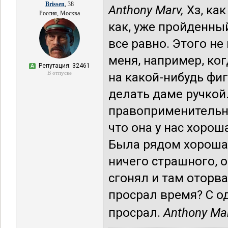
Brissen
, 38
Anthony Marv,
Хз, как
Россия, Москва
как, уже пройденный
все равно. Этого не
меня, например, ког
Репутация: 32461
А
В отпуске
на какой-нибудь фигн
делать даме ручкой
правоприменительно
что она у нас хорош
Была рядом хорошая
ничего страшного, о
сгонял и там оторва
просрал время? С од
просрал.
Anthony Mar