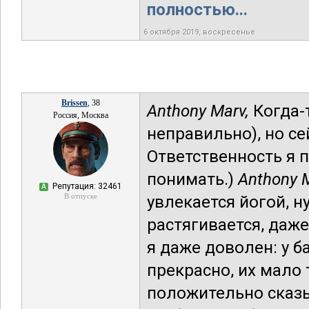
полностью...
6 октября 2019, воскресенье
Brissen
, 38
Anthony Marv,
Когда-т
Россия, Москва
неправильно), но се
Ответственность я п
понимать.)
Anthony M
Репутация: 32461
А
В отпуске
увлекается йогой, ну
растягивается, даж
я даже доволен: у ба
прекрасно, их мало т
положительно сказы