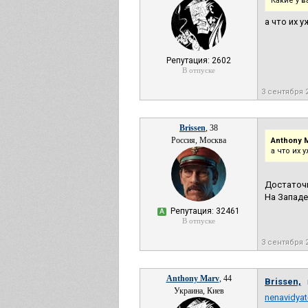
Какие у 
а что их 
Репутация: 2602
В отпуске
3 сентября 
Brissen
, 38
Россия, Москва
Anthony M
а что их 
Достаточн
На Западе
Репутация: 32461
А
В отпуске
3 сентября 
Anthony Marv
, 44
Brissen,
н
Украина, Киев
nenavidyat