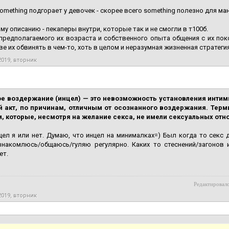
something подгорает у девочек - скорее всего something полезно для м
му описанию - пекаперы внутри, которые так и не смогли в т100б.
предполагаемого их возраста и собственного опыта общения с их пок
ве их обвинять в чем-то, хоть в целом и неразумная жизненная стратеги
2019, вторник
е воздержание (инцел) — это невозможность установления инти
й акт, по причинам, отличным от осознанного воздержания. Терм
, которые, несмотря на желание секса, не имели сексуальных от
цел я или нет. Думаю, что инцел на минималках=) Был когда то секс 
знакомлюсь/общаюсь/гуляю регулярно. Каких то стеснений/загонов и
ет.
Редактировало
2019, вторник