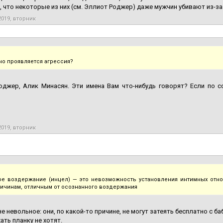
м, что некоторые из них (см. Эллиот Роджер) даже мужчин убивают из-за 
2019, вторник
но проявляется агрессия?
оджер, Алик Минасян. Эти имена Вам что-нибудь говорят? Если по с
2019, вторник
е воздержание (инцел) — это невозможность установления интимных отн
причинам, отличным от осознанного воздержания
 не невольное: они, по какой-то причине, не могут затеять бесплатно с б
ать планку не хотят.