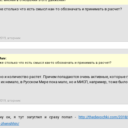
вас мнения в отношении этого движения?
уже столько что есть смысл как-то обозначать и принимать в расчет?
2019, вторник
arv:
уже столько что есть смысл как-то обозначать и принимать в расчет?
о и количество растет. Причем попадаются очень активные, которые г
 их немало, в Русском Мире пока мало, но и МИСП, например, тоже было
2019, вторник
у ок, я тут загуглил и сразу попал -
http://thedevochki.com/2018/0
-zhenshhin/