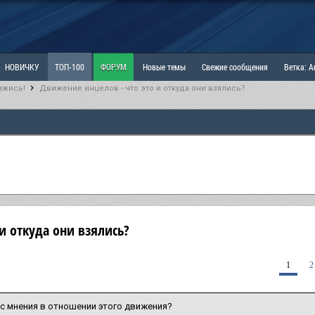
НОВИЧКУ
ТОП-100
ФОРУМ
Новые темы
Свежие сообщения
Ветка: 
ажись!
Движение инцелов - что это и откуда они взялись?
ка: Наболевшее. Выскажись!
РАЗДЕЛ: Мы и Женщины
РАЗДЕЛ: Маскулизм, МД и
ИТРИНА
КОПИЛКА
ОТНОШЕНИЯ
и откуда они взялись?
1
2
ас мнения в отношении этого движения?