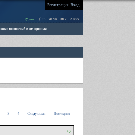
Регистрация
Вход
донат
FB
VK
Y
RSS
Анализ отношений с женщинами
 права мужчин
РАЗДЕЛ: Отцы и Дети
3
4
Следующая
Последняя
+6