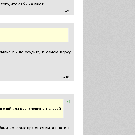
того, что бабы не дают.
|
#9
сылке выше сходите, в самом верху
|
#10
+1
ошений или вовлечения в половой
абами, которые нравятся им. А платить