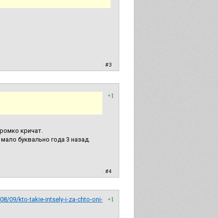
|
#3
+1
ромко кричат.
 мало буквально года 3 назад.
|
#4
8/09/kto-takie-intsely-i-za-chto-oni-
+1