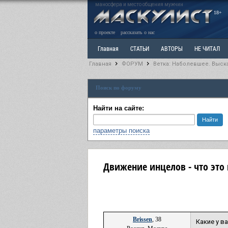
маносфера и место общения мужчин
18+
о проекте
рассказать о нас
Главная
СТАТЬИ
АВТОРЫ
НЕ ЧИТАЛ
Главная
ФОРУМ
Ветка: Наболевшее. Выск
Ветка: Расстаюсь или Развожусь. САНЧАС
Вет
Поиск по форуму
РАЗДЕЛ: Разное
УЧЕБНИК
ТРИЛОГИЯ
В
Найти на сайте:
параметры поиска
Движение инцелов - что это 
Brissen
, 38
Какие у в