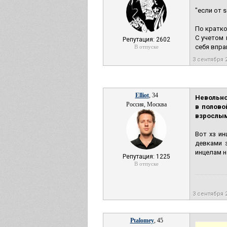
"если от 
По кратко
С учетом 
Репутация: 2602
себя впра
В отпуске
3 сентября 
Elliot
, 34
Невольно
Россия, Москва
в полово
взрослым
Вот хз ин
девками 
инцелам н
Репутация: 1225
В отпуске
3 сентября 
Ptalomey
, 45