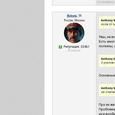
3 сентября 
Brissen
, 38
Россия, Москва
Anthony M
если от 
Увы, не вс
Есть мног
полезны, 
Репутация: 32461
А
В отпуске
Anthony M
С учетом
Основные 
Anthony M
не считаю
Про их жи
Проблема 
ну и вооб