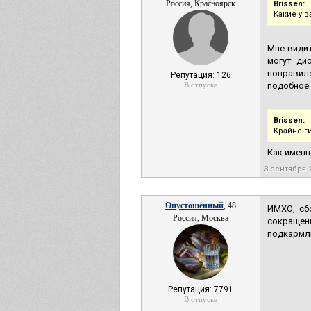
Россия, Красноярск
Brissen:
Какие у 
Мне видит
могут ди
понравил
Репутация: 126
В отпуске
подобное 
Brissen:
Крайне г
Как именн
3 сентября 
Опустошённый
, 48
ИМХО, сб
Россия, Москва
сокращен
подкармли
Репутация: 7791
В отпуске