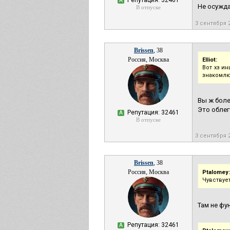
Репутация: 32461
А
Не осужда
В отпуске
3 сентября 
Brissen
, 38
Россия, Москва
Elliot:
Вот хз и
знакомлю
Вы ж боле
Это облег
Репутация: 32461
А
В отпуске
3 сентября 
Brissen
, 38
Россия, Москва
Ptalomey:
Чувствуе
Там не фу
Репутация: 32461
А