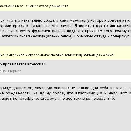
вас мнения в отношении этого движения?
ся, что его изначально создали сами мужчины у которых совсем не к
скредитировать непонятно мне лично. Я почитал как-то англоязы
ось. Чувствуется фундаментальный подход к причинам того почему о
Таблеткин писал некогда (алений геном). Возможно оттуда и почерпнул.
иноцентричное и агрессивное по отношению к мужчинам движение
о проявляется агрессия?
2019, вторник
орище долпоёпов, зачастую опасных не только для себя, но и для 
ие рождаемости, на войну полов, что властьимущим и надо, вот 
вают, не так жЫрно, как фемок, но всё-таки вполне вероятно.