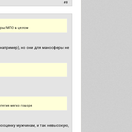
|
#8
феры/МПО в целом
 например), но они для маносферы не
атегия мягко говоря
мооценку мужчинам, и так невысокую,