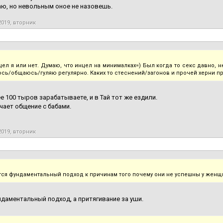
ю, но невольным оное не назовешь.
2019, вторник
нцел я или нет. Думаю, что инцел на минималках=) Был когда то секс давно, 
сь/общаюсь/гуляю регулярно. Каких то стеснений/загонов и прочей херни пр
е 100 тыров зарабатываете, и в Тай тот же ездили.
чает общение с бабами.
2019, вторник
тся фундаментальный подход к причинам того почему они не успешны у женщ
ндаментальный подход, а притягивание за уши.