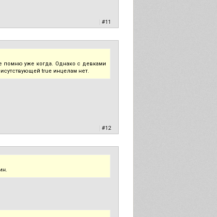
|
#11
не помню уже когда. Однако с девками
исутствующей true инцелам нет.
|
#12
ин.