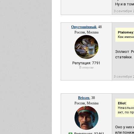
Ну и в то
3 сентября 
Опустошённый
, 48
Россия, Москва
Ptalomey:
Как имен
Эллиот Р
статейки.
Репутация: 7791
В отпуске
3 сентября 
Brissen
, 38
Россия, Москва
Elliot:
Невольно
акт, по 
Оно у них
или пониж