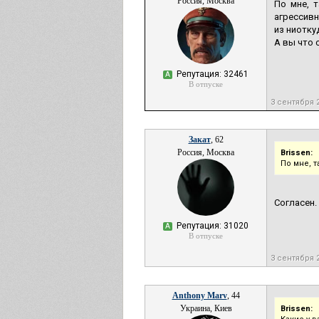
Россия, Москва
По мне, 
агрессивн
из ниотку
А вы что 
Репутация: 32461
А
В отпуске
3 сентября 
Закат
, 62
Россия, Москва
Brissen:
По мне, 
Согласен.
Репутация: 31020
А
В отпуске
3 сентября 
Anthony Marv
, 44
Украина, Киев
Brissen: