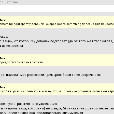
2019, вторник
arv:
something подгорает у девочек - скорее всего something полезно для манос
егда.
о вещей, от которых у девочек подгорает (да от того же Стерлингова,
а даже вредны.
arv:
 предполагаемого их возраста
активисты - мои ровесники, примерно. Ваши тоже встречаются.
arv:
 себя вправе их обвинять в чем-то, хоть в целом и неразумная жизненная стр
зненную стратегию - это уже их дело.
в их пропаганде, которая а) неправда, б) снижает на ровном месте са
ще гиноцентричная она, следовательно, антимужская.