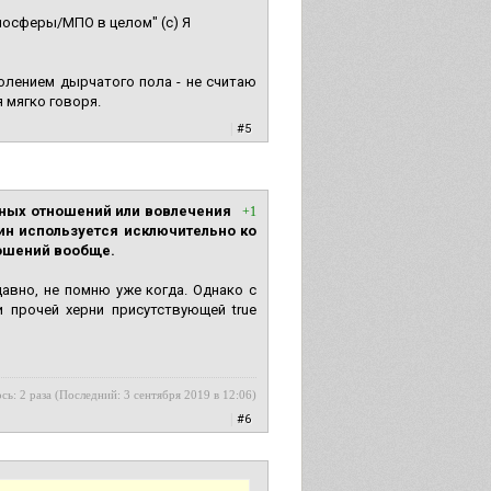
аносферы/МПО в целом" (с) Я
олением дырчатого пола - не считаю
я мягко говоря.
|
#5
мных отношений или вовлечения
+1
ин используется исключительно ко
ношений вообще.
давно, не помню уже когда. Однако с
 прочей херни присутствующей true
сь: 2 раза (Последний: 3 сентября 2019 в 12:06)
|
#6