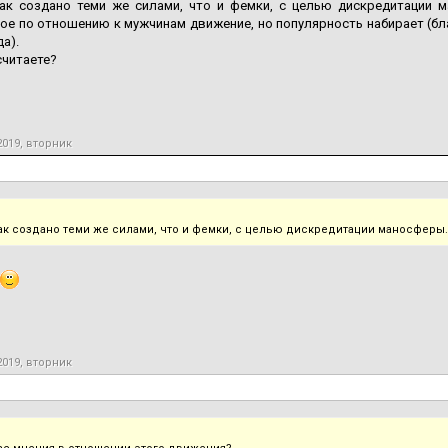
так создано теми же силами, что и фемки, с целью дискредитации м
ое по отношению к мужчинам движение, но популярность набирает (бл
да).
считаете?
2019, вторник
так создано теми же силами, что и фемки, с целью дискредитации маносферы.
2019, вторник