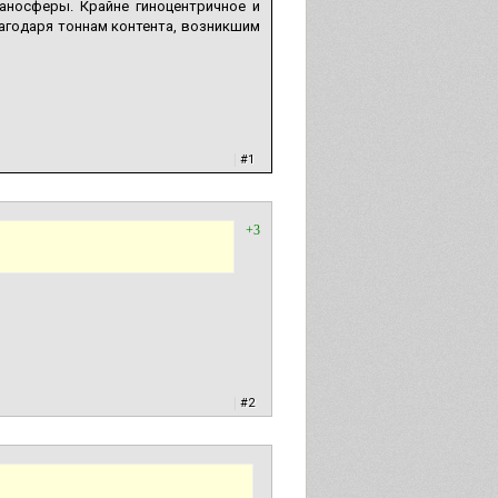
аносферы. Крайне гиноцентричное и
агодаря тоннам контента, возникшим
|
#1
+3
|
#2