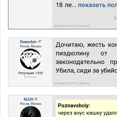
18 ле...
показать пол
Р
30 августа 2019, пятница
Poznavshciy
, 47
Дочитаю, жесть ко
Россия, Москва
пиздюлину от 
законодательно п
Убила, сиди за убий
Репутация: 1939
В отпуске
31 августа 2019, суббота
KIA10
, 62
Россия, Москва
Poznavshciy:
через анус кишку удал