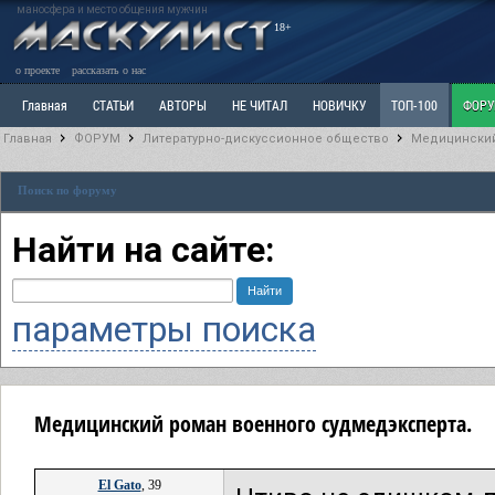
маносфера и место общения мужчин
18+
о проекте
рассказать о нас
Главная
СТАТЬИ
АВТОРЫ
НЕ ЧИТАЛ
НОВИЧКУ
ТОП-100
ФОР
Главная
ФОРУМ
Литературно-дискуссионное общество
Медицинский
Ветка: Расстаюсь или Развожусь. САНЧАС
Ветка: Наболевшее. Выскажись!
Р
Поиск по форуму
РАЗДЕЛ: Разное
УЧЕБНИК
ТРИЛОГИЯ
ВИТРИНА
КОПИЛКА
ОТНОШ
Найти на сайте:
параметры поиска
Медицинский роман военного судмедэксперта.
El Gato
, 39