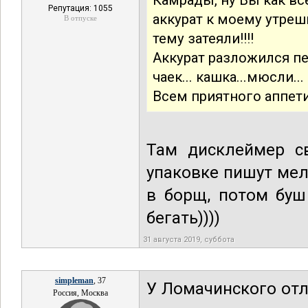
Камрады, ну Вы как все
Репутация: 1055
аккурат к моему утрешн
В отпуске
тему затеяли!!!!
Аккурат разложился пе
чаек... кашка...мюсли...
Всем приятного аппети
Там дисклеймер св
упаковке пишут ме
в борщ, потом буш
бегать))))
31 августа 2019, суббота
simpleman
, 37
У Ломачинского отл
Россия, Москва