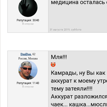
медицина осталась 
Репутация: 3040
В отпуске
31 августа 2019, суббота
DmiDon
, 62
Мля!!!
Россия, Москва
Камрады, ну Вы как в
аккурат к моему утр
Репутация: 1140
В отпуске
тему затеяли!!!!
Аккурат разложился
чаек... кашка...мюсли