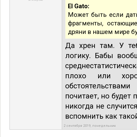
El Gato:
Может быть если дать
фрагменты, остающие
дряни в нашем мире б
Да хрен там. У те
логику. Бабы вооб
среднестатистическ
плохо или хоро
обстоятельствами
почитает, но будет 
никогда не случитс
вспомнить как тако
2 сентября 2019, понедельник