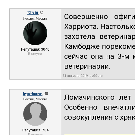
KIA10
, 62
Совершенно офиги
Россия, Москва
Хэрриота. Настолько
захотела ветерина
Камбодже порекомен
Репутация: 3040
В отпуске
сейчас она на 3-м 
ветеринарии.
31 августа 2019, суббота
hyperboreus
, 48
Ломачинского лет 
Россия, Москва
Особенно впечатл
совокупления с хря
Репутация: 704
В отпуске