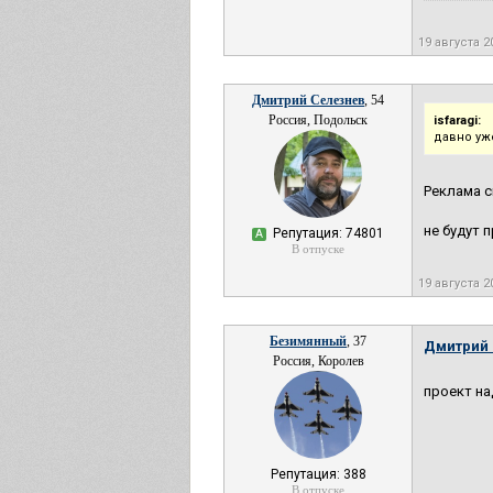
19 августа 
Дмитрий Селезнев
, 54
Россия, Подольск
isfaragi:
давно уж
Реклама с
не будут 
Репутация: 74801
А
В отпуске
19 августа 
Безимянный
, 37
Дмитрий 
Россия, Королев
проект на
Репутация: 388
В отпуске