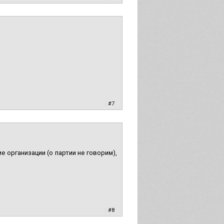
|
#7
е организации (о партии не говорим),
|
#8