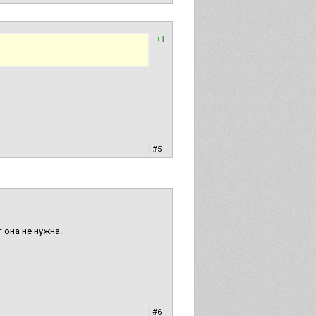
+1
|
#5
 она не нужна.
|
#6