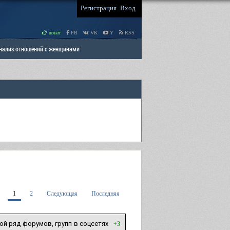
Регистрация
Вход
донат
FB
VK
Y
RSS
Анализ отношений с женщинами
 права мужчин
РАЗДЕЛ: Отцы и Дети
1
2
Следующая
Последняя
й ряд форумов, групп в соцсетях
+3