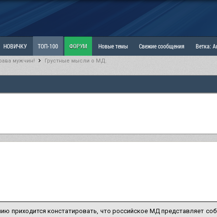
НОВИЧКУ
ТОП-100
ФОРУМ
Новые темы
Свежие сообщения
Ветка: 
рава мужчин!
Грустные мысли о МД.
ка: Наболевшее. Выскажись!
РАЗДЕЛ: Мы и Женщины
РАЗДЕЛ: Маскулизм, МД и
ИТРИНА
КОПИЛКА
ОТНОШЕНИЯ
ию приходится констатировать, что российское МД представляет собо