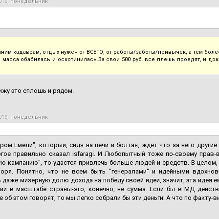
2019, понедельник
ним кадаврам, отдых нужен от ВСЕГО, от работы/заботы/привычек, а тем более
 масса обабилась и оскотинилась.За свои 500 руб. все плешь проедят, и док
вижу это сплошь и рядом.
2019, понедельник
ром Емели", который, сидя на печи и болтая, ждет что за него други
огое правильно сказал isfaragi. И Любопытный тоже по-своему прав
ю кампанию", то удастся привлечь больше людей и средств. В целом, 
воря. Понятно, что не всем быть "генералами" и идейными вдохнов
 даже мизерную долю дохода на победу своей идеи, значит, эта идея е
ции в масштабе страны-это, конечно, не сумма. Если бы в МД дейст
 об этом говорят, то мы легко собрали бы эти деньги. А что по факту-в