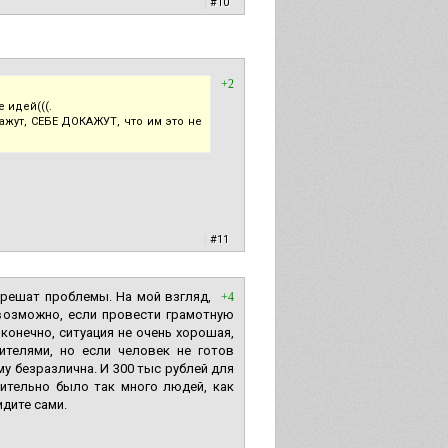
|
#10
+2
 идей(((.
ажут, СЕБЕ ДОКАЖУТ, что им это не
|
#11
е решат проблемы. На мой взгляд,
+4
-возможно, если провести грамотную
конечно, ситуация не очень хорошая,
ителями, но если человек не готов
му безразлична. И 300 тыс рублей для
вительно было так много людей, как
идите сами.