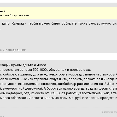
ный:
рава им безразличны
м дело, Камрад - чтобы можно было собирать такие суммы, нужно с
.
2019, понедельник
изации нужны деньги и много...
, предлагал взносы 500-1000руб/мес, как в профсоюзах.
ак собирают деньги, для нужд некоторые комрады, понял что взносы
ловек.Остальные как терпилы, будут ныть, просить, плакаться и иногда в
 покупать еженедельно пивка/водки/бабо/др.развлечения на 2-3т.р,
, ежемесячной денюжкой. А бороться нужно всегда, годами, десятилет
им кадаврам, отдых нужен от ВСЕГО, от работы/заботы/привычек, а тем
масса обабилась и оскотинилась.За свои 500 руб. все плешь проедят, 
Редактировал