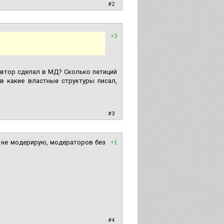
|
#2
+3
 автор сделал в МД? Сколько петиций
 в какие властные структуры писал,
|
#3
ы не модерирую, модераторов без
+1
|
#4