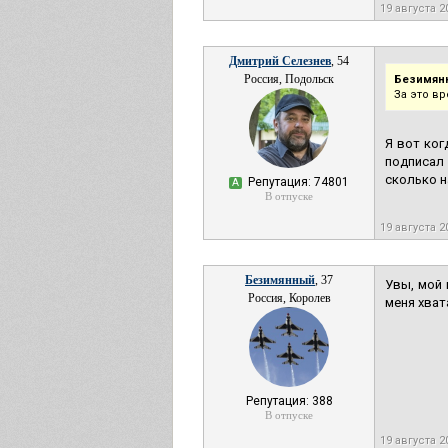
19 августа 
Дмитрий Селезнев
, 54
Россия, Подольск
Безимян
За это в
Я вот ког
подписал
сколько н
Репутация: 74801
А
В отпуске
19 августа 
Безимянный
, 37
Увы, мой 
Россия, Королев
меня хват
Репутация: 388
В отпуске
19 августа 