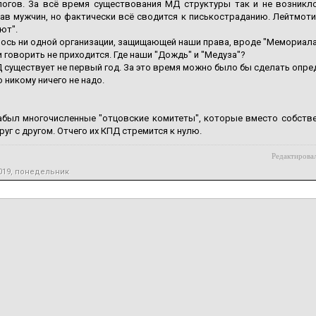
логов. За всё время существования МД структуры так и не возникло
ав мужчин, но фактически всё сводится к писькостраданию. Лейтмоти
ют".
ось ни одной организации, защищающей наши права, вроде "Мемориала"
 говорить не приходится. Где наши "Дождь" и "Медуза"?
 существует не первый год. За это время можно было бы сделать опр
 никому ничего не надо.
забыл многочисленные "отцовские комитеты", которые вместо собств
руг с другом. Отчего их КПД стремится к нулю.
Редактировал
2019, понедельник