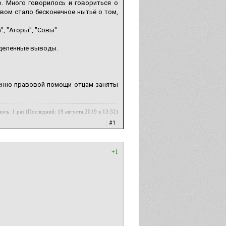
. Много говорилось и говориться о
вом стало бесконечное нытьё о том,
, "Агоры", "Совы".
еделенные выводы.
енно правовой помощи отцам заняты
ось: 1 раз (Последний: 19 августа 2019 в 13:32)
|
#1
+1