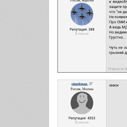
Россия, Королев
и видеоб
защите пр
что "не да
Не появил
Про СМИ и
А ведь МД
Репутация: 388
Но видимо
В отпуске
Грустно...
Чуть не 
грызней д
19 августа 
simpleman
, 37
зевок
Россия, Москва
Репутация: 4353
В отпуске