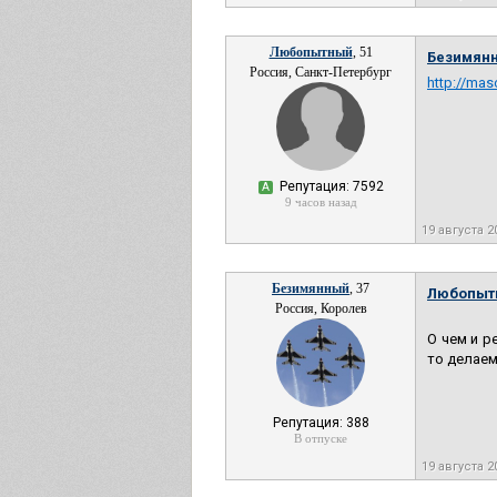
Любопытный
, 51
Безимян
Россия, Санкт-Петербург
http://mas
Репутация: 7592
А
9 часов назад
19 августа 
Безимянный
, 37
Любопыт
Россия, Королев
О чем и р
то делаем
Репутация: 388
В отпуске
19 августа 