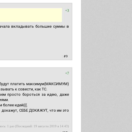
+3
начала вкладывать большие суммы в
|
#9
+7
 будут платить максимум(МАКСИМУМ)
зывать к совести, как ТС.
 чем просто бороться за идею, даже
иями.
 более идей(((.
и докажут, СЕБЕ ДОКАЖУТ, что им это
ось: 1 раз (Последний: 19 августа 2019 в 14:43)