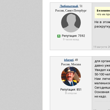
Любопытный
, 51
Россия, Санкт-Петербург
Безимян
что их п
Не в это
раскрутку
Репутация: 7592
А
9 часов назад
19 августа 
isfaragi
, 49
для орган
Россия, Москва
давно уже
Увидел к
50-100 че
Нам легче
маленькой
Сегодняшн
Репутация: 851
Основная 
В отпуске
не надо.