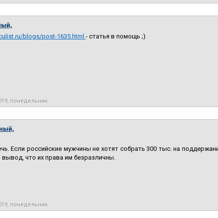
ный,
culist.ru/blogs/post-1635.html
- статья в помощь ;)
2019, понедельник
ный,
ечь. Если российские мужчины не хотят собрать 300 тыс. на поддержани
 вывод, что их права им безразличны.
2019, понедельник