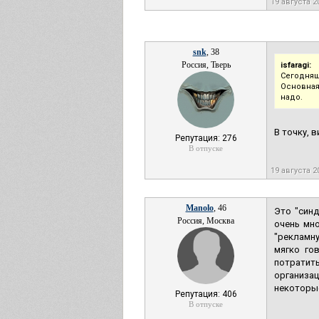
19 августа 
snk
, 38
Россия, Тверь
isfaragi:
Сегодняш
Основная
надо.
В точку, 
Репутация: 276
В отпуске
19 августа 
Manolo
, 46
Это "синд
Россия, Москва
очень мн
"рекламну
мягко го
потратить
организа
некоторые
Репутация: 406
В отпуске