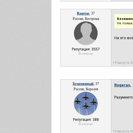
Rogeras
, 37
Россия, Кострома
Безимян
Не появи
На это вс
Репутация: 3557
В отпуске
19 августа 
Безимянный
, 37
Rogeras,
Россия, Королев
Разумеетс
Репутация: 388
В отпуске
19 августа 