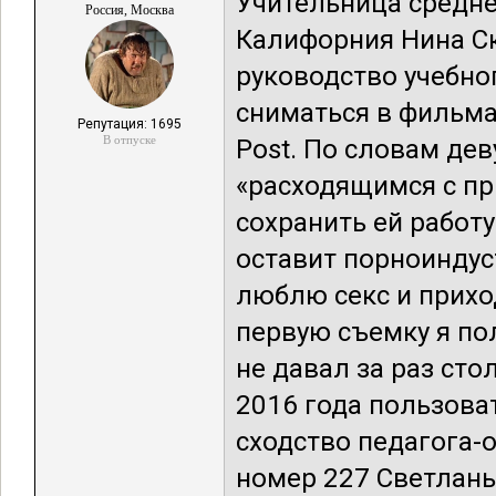
Учительница средн
Россия, Москва
Калифорния Нина Ска
руководство учебно
сниматься в фильма
Репутация: 1695
В отпуске
Post. По словам де
«расходящимся с п
сохранить ей работу
оставит порноиндус
люблю секс и приход
первую съемку я по
не давал за раз сто
2016 года пользов
сходство педагога-
номер 227 Светланы