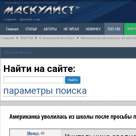
маносфера и место общения мужчин
18+
о проекте
рассказать о нас
Главная
СТАТЬИ
АВТОРЫ
НЕ ЧИТАЛ
НОВИЧКУ
ТОП-100
ФОР
Главная
ФОРУМ
О женщинах вообще
Американка уволилась из школ
Ветка: Расстаюсь или Развожусь. САНЧАС
Ветка: Наболевшее. Выскажись!
Р
Поиск по форуму
РАЗДЕЛ: Разное
УЧЕБНИК
ТРИЛОГИЯ
ВИТРИНА
КОПИЛКА
ОТНОШ
Найти на сайте:
параметры поиска
Американка уволилась из школы после просьбы п
Модест
, 43