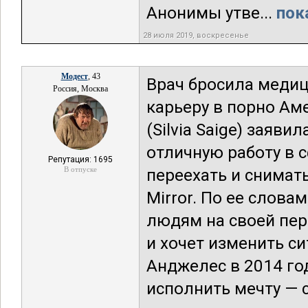
Анонимы утве...
пок
28 июля 2019, воскресенье
Модест
, 43
Врач бросила меди
Россия, Москва
карьеру в порно Ам
(Silvia Saige) заяви
отличную работу в 
Репутация: 1695
В отпуске
переехать и снимать
Mirror. По ее слова
людям на своей перв
и хочет изменить си
Анджелес в 2014 го
исполнить мечту — 