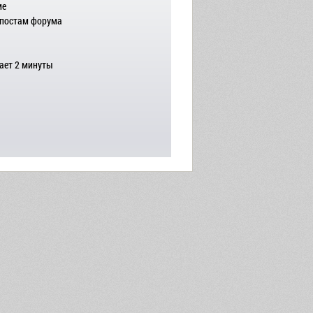
ме
 постам форума
ает 2 минуты