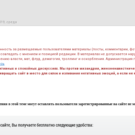
019, среда
енность за размещаемые пользователями материалы (посты, комментарии, фо
 совпадать с мнением и позицией редакции. В материалах не допускается на
ению власти, мат, флуд, демагогия, троллинг и оскорбления. Администрация 
есь
ктивных и спокойных дискуссиях. Мы против мизандрии, женоненавистничес
вращать сайт в место для склок и изливания негативных эмоций, а если не
ния в этой теме могут оставлять пользователи зарегистрированные на сайте не мен
 сайте, Вы получаете бесплатно следующие удобства: