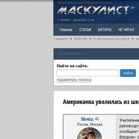
маносфера и место общения мужчин
18+
о проекте
рассказать о нас
Главная
СТАТЬИ
АВТОРЫ
НЕ ЧИТАЛ
Главная
ФОРУМ
О женщинах вообще
А
Ветка: Расстаюсь или Развожусь. САНЧАС
Вет
Поиск по форуму
РАЗДЕЛ: Разное
УЧЕБНИК
ТРИЛОГИЯ
В
Найти на сайте:
параметры поиска
Американка уволилась из шк
Модест
, 43
Учительни
Россия, Москва
руководст
сообщает 
блудом» ☺