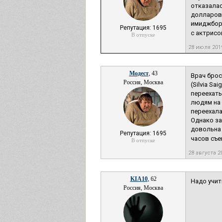
отказалас
долларов,
имиджборд
Репутация: 1695
с актрисо
В отпуске
28 июля 201
Модест
, 43
Врач брос
Россия, Москва
(Silvia S
переехать
людям на 
переехала
Однако за
довольна 
Репутация: 1695
часов съем
В отпуске
28 августа 2
KIA10
, 62
Надо учит
Россия, Москва