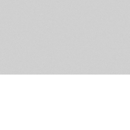
Помощь и контакты
Дружественны
Пользовательское соглашение
Мужское Движ
Емайл - info@masculist.ru