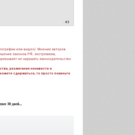
|
#3
тографии или видео). Мнение авторов
рушение законов РФ, экстремизм,
призывает не нарушать законодательство
тва, разжигания ненависти и
 можете сдержаться, то просто покиньте
ее 30 дней...