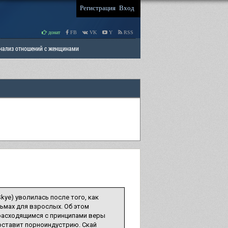
Регистрация
Вход
донат
FB
VK
Y
RSS
Анализ отношений с женщинами
 права мужчин
РАЗДЕЛ: Отцы и Дети
ye) уволилась после того, как
ьмах для взрослых. Об этом
«расходящимся с принципами веры
 оставит порноиндустрию. Скай