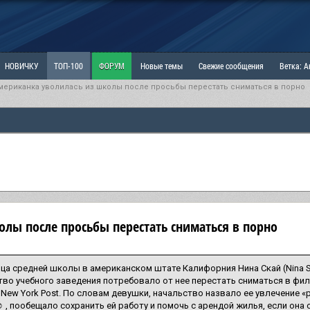
НОВИЧКУ
ТОП-100
ФОРУМ
Новые темы
Свежие сообщения
Ветка: 
мериканка уволилась из школы после просьбы перестать сниматься в порно
ка: Наболевшее. Выскажись!
РАЗДЕЛ: Мы и Женщины
РАЗДЕЛ: Маскулизм, МД и
ИТРИНА
КОПИЛКА
ОТНОШЕНИЯ
олы после просьбы перестать сниматься в порно
ца средней школы в американском штате Калифорния Нина Скай (Nina Sk
во учебного заведения потребовало от нее перестать сниматься в фил
New York Post. По словам девушки, начальство назвало ее увлечение 
 , пообещало сохранить ей работу и помочь с арендой жилья, если она