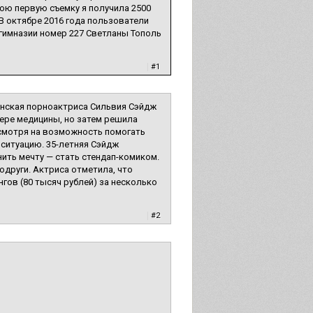
свою первую съемку я получила 2500
 В октябре 2016 года пользователи
гимназии номер 227 Светланы Тополь
|
#1
анская порноактриса Сильвия Сэйдж
сфере медицины, но затем решила
 несмотря на возможность помогать
 ситуацию. 35-летняя Сэйдж
ить мечту — стать стендап-комиком.
подруги. Актриса отметила, что
гов (80 тысяч рублей) за несколько
|
#2