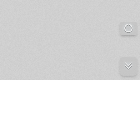
е ресурсы
ение России