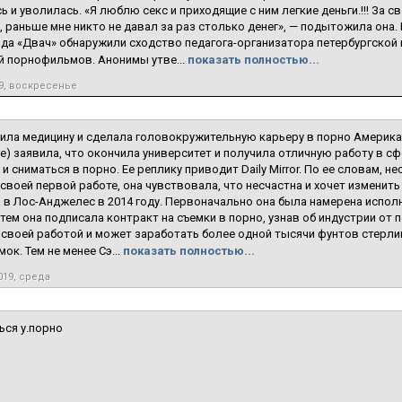
ь и уволилась. «Я люблю секс и приходящие с ним легкие деньги.!!! За 
 раньше мне никто не давал за раз столько денег», — подытожила она.
а «Двач» обнаружили сходство педагога-организатора петербургской 
й порнофильмов. Анонимы утве...
показать полностью...
9, воскресенье
ила медицину и сделала головокружительную карьеру в порно Америк
aige) заявила, что окончила университет и получила отличную работу в 
 и сниматься в порно. Ее реплику приводит Daily Mirror. По ее словам,
своей первой работе, она чувствовала, что несчастна и хочет изменить
 в Лос-Анджелес в 2014 году. Первоначально она была намерена исполн
тем она подписала контракт на съемки в порно, узнав об индустрии от 
своей работой и может заработать более одной тысячи фунтов стерлин
ок. Тем не менее Сэ...
показать полностью...
019, среда
ься у.порно