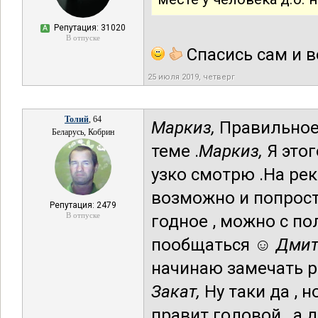
Репутация: 31020
А
В отпуске
Спасись сам и в
25 июля 2019, четверг
Толий
, 64
Маркиз,
Правильное 
Беларусь, Кобрин
теме .
Маркиз,
Я этог
узко смотрю .На рекл
возможно и попрост
Репутация: 2479
В отпуске
годное , можно с п
пообщаться ☺
Дмит
начинаю замечать ре
Закат,
Ну таки да , н
правит головой , а