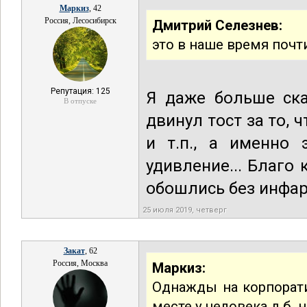
Маркиз
, 42
Россия, Лесосибирск
Дмитрий Селезнев:
это в наше время почт
Репутация: 125
Я даже больше ска
В отпуске
двинул тост за то, 
и т.п., а именно 
удивление... Благо
обошлись без инфарк
25 июля 2019, четверг
Закат
, 62
Россия, Москва
Маркиз:
Однажды на корпорати
месте у человека д.б. 