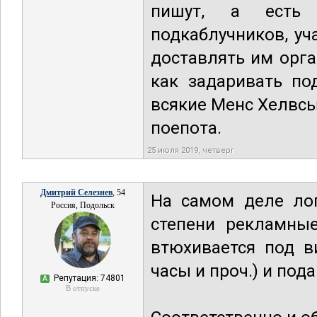
пишут, а есть 
подкаблучников, уч
доставлять им орга
как задаривать по
всякие Менс Хелвсы
поепота.
25 июля 2019, четверг
Дмитрий Селезнев
, 54
На самом деле лог
Россия, Подольск
степени рекламные
втюхивается под в
часы и проч.) и под
Репутация: 74801
А
В отпуске