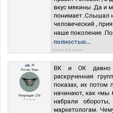
вкус мякины .Да и 
понимает .Слышал н
человеческий , прия
наше поколение .Пон
полностью...
25 июля 2019, четверг
snk
, 38
ВК и ОК давно 
Россия, Тверь
раскрученная груп
показах, их потом
начинают, как «мы 
Репутация: 276
В отпуске
набрали обороты,
маркетологам. Чему