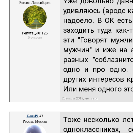
Уже довольно давн
Россия, Лесосибирск
удивляюсь (вроде ка
надоело. В ОК ест
заходить туда как-
Репутация: 125
В отпуске
эти "Говорят мужч
мужчин" и иже на 
разных "соблазнит
одно и про одно.
других интересов к
Или меня одного эт
25 июля 2019, четверг
GansPi
, 43
Тоже несколько лет
Россия, Москва
одноклассниках, 