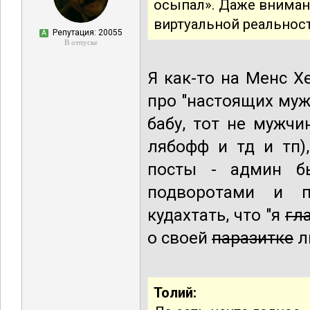
осыпал». Даже внимани
виртуальной реальност
Репутация: 20055
А
В отпуске
Я как-то на Менс Х
про "настоящих муж
бабу, тот не мужчи
лябофф и тд и тп)
посты - админ б
подворотами и п
кудахтать, что "я
гл
о своей
паразитке
л
Толий: