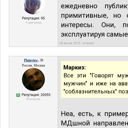
ежедневно публи
примитивные, но 
Репутация: 95
4 дня назад
интересы. Они, п
эксплуатируя самые
25 июля 2019, четверг
Plainview
, 38
Россия, Москва
Маркиз:
Все эти "Говорят му
мужчин" и иже на ава
"соблазнительных" поза
Репутация: 20055
А
В отпуске
Неа, есть, к прим
МДшной направленн