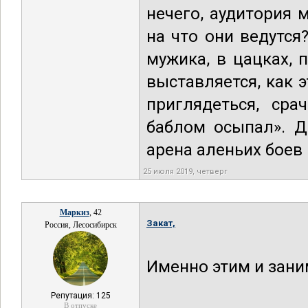
нечего, аудитория 
на что они ведутся
мужика, в цацках, п
выставляется, как 
приглядеться, сра
баблом осыпал». Д
арена аленьих боев
25 июля 2019, четверг
Маркиз
, 42
Закат,
Россия, Лесосибирск
Именно этим и зани
Репутация: 125
В отпуске