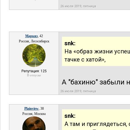
26 июля 2019, пятница
Маркиз
, 42
Россия, Лесосибирск
snk:
На «образ жизни успеш
тачке с хатой»,
Репутация: 125
В отпуске
А "бахиню" забыли н
26 июля 2019, пятница
Plainview
, 38
Россия, Москва
snk:
А там и приглядеться,