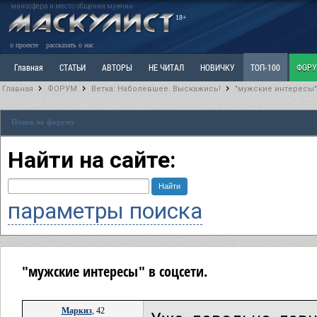
маносфера и место общения мужчин
18+
о проекте
рассказать о нас
Главная
СТАТЬИ
АВТОРЫ
НЕ ЧИТАЛ
НОВИЧКУ
ТОП-100
ФОР
Главная
ФОРУМ
Ветка: Наболевшее. Выскажись!
"мужские интересы"
Ветка: Расстаюсь или Развожусь. САНЧАС
Ветка: Наболевшее. Выскажись!
Р
Поиск по форуму
РАЗДЕЛ: Разное
УЧЕБНИК
ТРИЛОГИЯ
ВИТРИНА
КОПИЛКА
ОТНОШ
Найти на сайте:
параметры поиска
"мужские интересы" в соцсети.
Маркиз
, 42