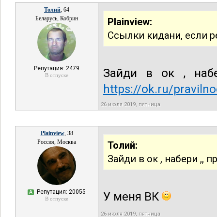
Толий
, 64
Беларусь, Кобрин
Plainview:
Ссылки кидани, если р
Репутация: 2479
Зайди в ок , наб
В отпуске
https://ok.ru/praviln
26 июля 2019, пятница
Plainview
, 38
Россия, Москва
Толий:
Зайди в ок , набери ,,
Репутация: 20055
А
У меня ВК
В отпуске
26 июля 2019, пятница