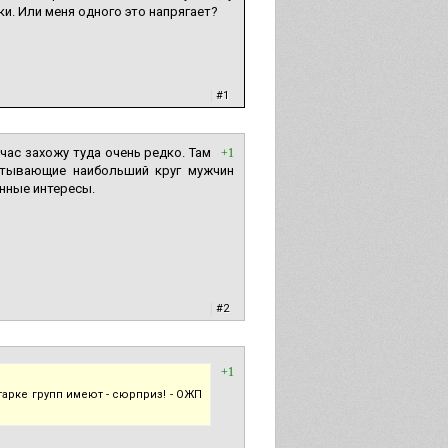
и. Или меня одного это напрягает?
|
#1
час захожу туда очень редко. Там
+1
ватывающие наибольший круг мужчин
енные интересы.
|
#2
+1
тарке групп имеют - сюрприз! - ОЖП