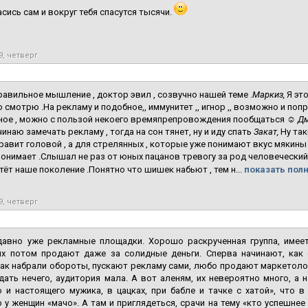
сись сам и вокруг тебя спасутся тысячи.
9, четверг
авильное мышление , доктор эвил , созвучно нашей теме .
Маркиз,
Я это
о смотрю .На рекламу и подобное,, иммунитет ,, игнор ,, возможно и поп
ное , можно с пользой некоего времяпрепровождения пообщаться ☺
Дм
чинаю замечать рекламу , тогда на сон тянет, ну и иду спать
Закат,
Ну так
равит головой , а для стрелянных , которые уже понимают вкус мякины
понимает .Слышал не раз от юных пацанов тревогу за род человеческий 
тёт наше поколение .Понятно что шишек набьют , тем н...
показать полн
9, четверг
давно уже рекламные площадки. Хорошо раскрученная группа, имее
 их потом продают даже за солидные деньги. Сперва начинают, как
как набрали обороты, пускают рекламу сами, любо продают маркетолога
ать нечего, аудитория мала. А вот аленям, их невероятно много, а 
 и настоящего мужика, в цацках, при бабле и тачке с хатой», что в
 у женщин «мачо». А там и приглядеться, срачи на тему «кто успешне