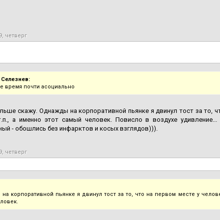
9, четверг
 Селезнев:
ше время почти асоциально
льше скажу. Однажды на корпоративной пьянке я двинул тост за то, чт
т.п., а именно этот самый человек. Повисло в воздухе удивление..
ый - обошлись без инфарктов и косых взглядов))).
9, четверг
на корпоративной пьянке я двинул тост за то, что на первом месте у человек
ловек.