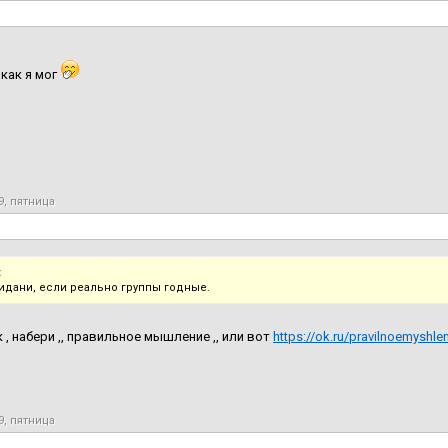
как я мог
9, пятница
:
идани, если реально группы годные.
к , набери ,, правильное мышление ,, или вот
https://ok.ru/pravilnoemyshle
9, пятница