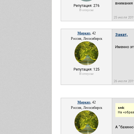
внимания 
Репутация: 276
В отпуске
25 июля 201
Маркиз
, 42
Закат,
Россия, Лесосибирск
Именно эт
Репутация: 125
В отпуске
26 июля 201
Маркиз
, 42
Россия, Лесосибирск
snk:
На «образ
А "бахиню