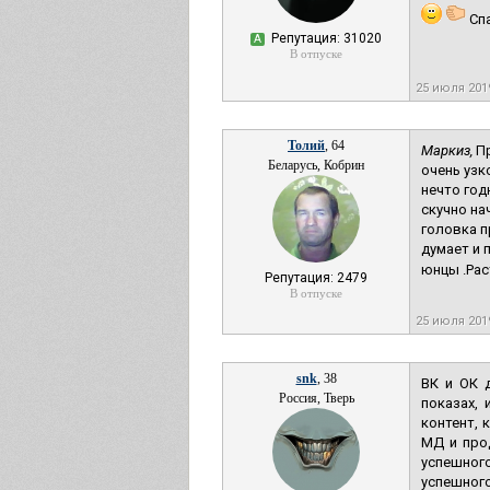
Спа
Репутация: 31020
А
В отпуске
25 июля 201
Толий
, 64
Маркиз,
Пр
Беларусь, Кобрин
очень узк
нечто год
скучно на
головка п
думает и 
юнцы .Рас
Репутация: 2479
В отпуске
25 июля 201
snk
, 38
ВК и ОК 
Россия, Тверь
показах,
контент, 
МД и прод
успешного
успешного