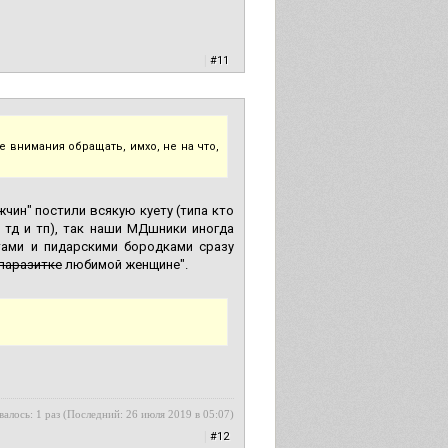
|
#11
е внимания обращать, имхо, не на что,
жчин" постили всякую куету (типа кто
и тд и тп), так наши МДшники иногда
тами и пидарскими бородками сразу
паразитке
любимой женщине".
алось: 1 раз (Последний: 26 июля 2019 в 05:07)
|
#12