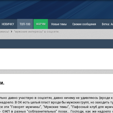
НОВИЧКУ
ТОП-100
ФОРУМ
Новые темы
Свежие сообщения
Ветка: 
ажись!
"мужские интересы" в соцсети.
ка: Наболевшее. Выскажись!
РАЗДЕЛ: Мы и Женщины
РАЗДЕЛ: Маскулизм, МД и
ИТРИНА
КОПИЛКА
ОТНОШЕНИЯ
и.
ьно давно участвую в соцсетях, давно ничему не удивляюсь (вроде как
надоело. В ОК есть целый пласт вроде бы мужских групп, но заходить ту
се эти "Говорят мужчины", "Мужские темы", "Пафосный клуб для мужч
- ОЖП в разных "соблазнительных" позах... Господи, как же надоело