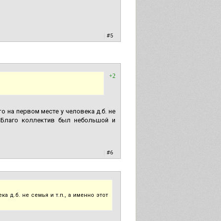
|
#5
+2
о на первом месте у человека д.б. не
. Благо коллектив был небольшой и
|
#6
а д.б. не семья и т.п., а именно этот