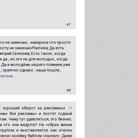
|
#7
го не замечаю , наверное что просто
росту не замечаю
Plainview,
Да есть
итрий Селезнев,
Есть такое , когда
и да , но это не для молодых , когда
 .Да и молодёжь нашего племени уже
, приятно однако , наши пошли ,
остью...
|
#8
т хороший оборот на рекламных
+1
 «мы без рекламы» и постят годный
м. Чему тут удивляться, это бизнес.
на что они ведутся? На «образ жизни
 группах и выставляется, как эталон
е свою хозяйку баблом осыпал». Даже