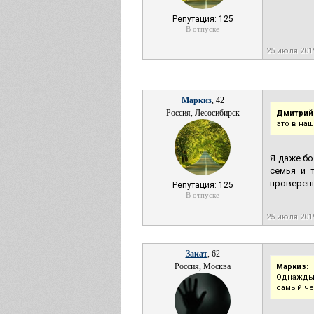
Репутация: 125
В отпуске
25 июля 201
Маркиз
, 42
Россия, Лесосибирск
Дмитрий
это в на
Я даже бо
семья и 
проверенн
Репутация: 125
В отпуске
25 июля 201
Закат
, 62
Россия, Москва
Маркиз:
Однажды 
самый че