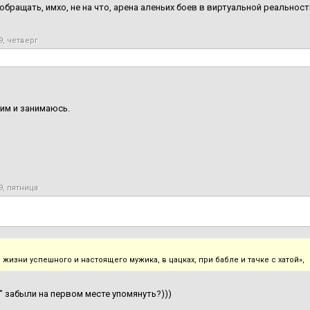
обращать, имхо, не на что, арена аленьих боев в виртуальной реальност
9, четверг
им и занимаюсь.
9, пятница
 жизни успешного и настоящего мужика, в цацках, при бабле и тачке с хатой»,
" забыли на первом месте упомянуть?)))