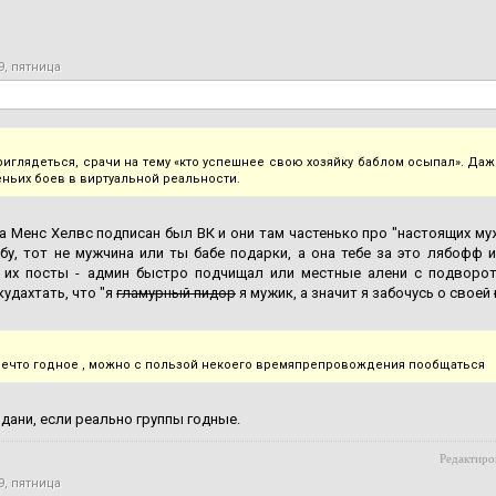
9, пятница
приглядеться, срачи на тему «кто успешнее свою хозяйку баблом осыпал». Даж
еньих боев в виртуальной реальности.
на Менс Хелвс подписан был ВК и они там частенько про "настоящих му
бу, тот не мужчина или ты бабе подарки, а она тебе за это лябофф 
 их посты - админ быстро подчищал или местные алени с подворо
кудахтать, что "я
гламурный пидор
я мужик, а значит я забочусь о своей
нечто годное , можно с пользой некоего времяпрепровождения пообщаться
дани, если реально группы годные.
Редактиров
9, пятница