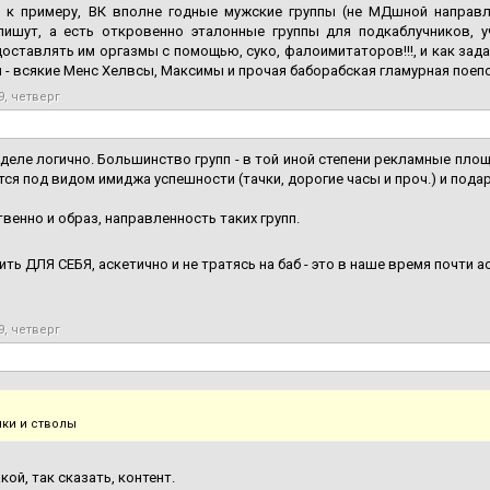
ь, к примеру, ВК вполне годные мужские группы (не МДшной направл
ишут, а есть откровенно эталонные группы для подкаблучников, у
доставлять им оргазмы с помощью, суко, фалоимитаторов!!!, и как зад
 - всякие Менс Хелвсы, Максимы и прочая баборабская гламурная поепо
9, четверг
деле логично. Большинство групп - в той иной степени рекламные площ
ся под видом имиджа успешности (тачки, дорогие часы и проч.) и пода
венно и образ, направленность таких групп.
ть ДЛЯ СЕБЯ, аскетично и не тратясь на баб - это в наше время почти 
9, четверг
чки и стволы
кой, так сказать, контент.