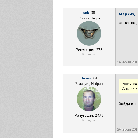
snk
, 38
Маркиз,
Россия, Тверь
Оплошал, 
Репутация: 276
В отпуске
26 июля 201
Толий
, 64
Беларусь, Кобрин
Plainview
Ссылки к
Зайди в о
Репутация: 2479
В отпуске
26 июля 201