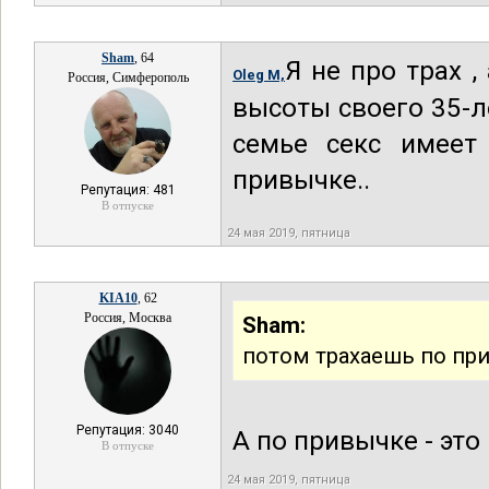
Sham
, 64
Я не про трах ,
Oleg M,
Россия, Симферополь
высоты своего 35-л
семье секс имеет
привычке..
Репутация: 481
В отпуске
24 мая 2019, пятница
KIA10
, 62
Россия, Москва
Sham:
потом трахаешь по при
Репутация: 3040
А по привычке - это 
В отпуске
24 мая 2019, пятница