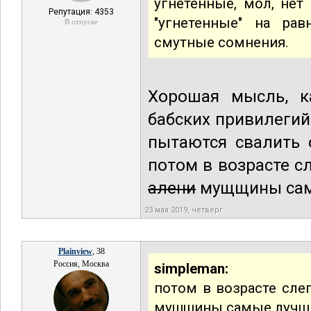
угнетенные, мол, нет
Репутация: 4353
"угнетенные" на рав
В отпуске
смутные сомнения.
Хорошая мысль, к
бабских привилегий
пытаются свалить 
потом в возрасте с
алени
мущщины самы
23 мая 2019, четверг
Plainview
, 38
Россия, Москва
simpleman:
потом в возрасте сле
мущщины самые лучши