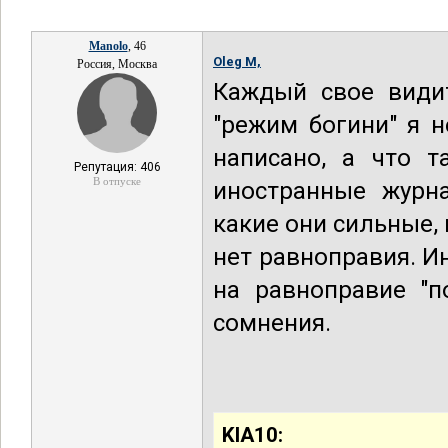
Manolo
, 46
Oleg M,
Россия, Москва
Каждый свое видит
"режим богини" я н
написано, а что т
Репутация: 406
В отпуске
иностранные журн
какие они сильные, 
нет равноправия. И
на равноправие "п
сомнения.
KIA10: