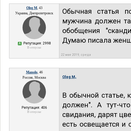
Oleg M
, 43
Обычная статья п
Украина, Днепропетровск
мужчина должен та
обобщения "сканд
Думаю писала женщ
Репутация: 2998
А
В отпуске
22 мая 2019, среда
Manolo
, 46
Oleg M,
Россия, Москва
В обычной статье, 
должен". А тут-ч
Репутация: 406
В отпуске
свидания, дарят цве
есть освещается и 