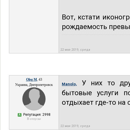
Вот, кстати иконог
рождаемость превы
22 мая 2019, среда
Oleg M
, 43
У них то дру
Manolo,
Украина, Днепропетровск
бытовые услуги п
отдыхает где-то на 
Репутация: 2998
А
В отпуске
22 мая 2019, среда