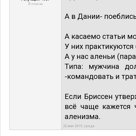
В отпуске
А в Дании- поеблись
А касаемо статьи мо
У них практикуются
А у нас аленьи (пар
Типа: мужчина до
-командовать и трат
Если Бриссен утвер
всё чаще кажется 
аленизма.
22 мая 2019, среда