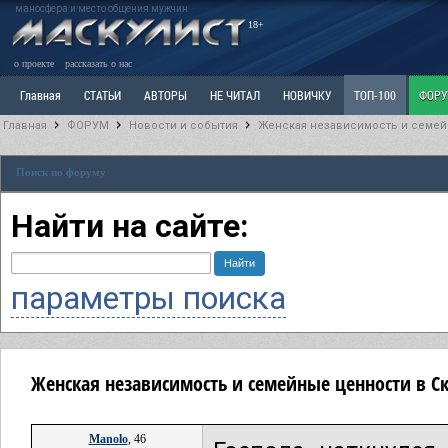
маносфера и место общения мужчин
18+
о проекте
рассказать о нас
Главная
СТАТЬИ
АВТОРЫ
НЕ ЧИТАЛ
НОВИЧКУ
ТОП-100
ФОР
Главная
ФОРУМ
Новости и события
Женская независимость и семей
Ветка: Расстаюсь или Развожусь. САНЧАС
Ветка: Наболевшее. Выскажись!
Р
Поиск по форуму
РАЗДЕЛ: Разное
УЧЕБНИК
ТРИЛОГИЯ
ВИТРИНА
КОПИЛКА
ОТНОШ
Найти на сайте:
параметры поиска
Женская независимость и семейные ценности в 
Manolo
, 46