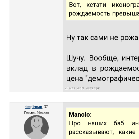
Вот, кстати иконог
рождаемость превыша
Ну так сами не рожа
Шучу. Вообще, инт
вклад в рождаемос
цена "демографичес
23 мая 2019, четверг
simpleman
, 37
Россия, Москва
Manolo:
Про наших баб ино
рассказывают, каки