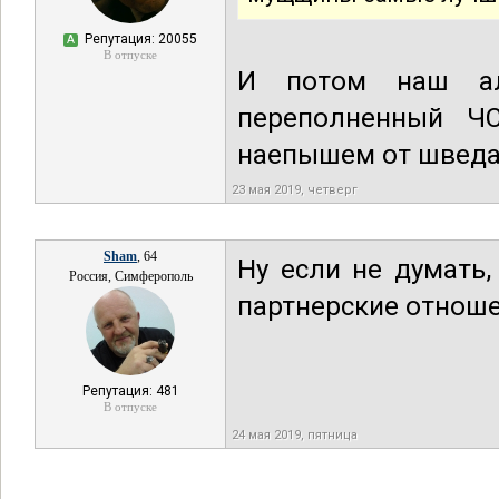
Репутация: 20055
А
В отпуске
И потом наш але
переполненный Ч
наепышем от шведа 
23 мая 2019, четверг
Sham
, 64
Ну если не думать,
Россия, Симферополь
партнерские отношен
Репутация: 481
В отпуске
24 мая 2019, пятница