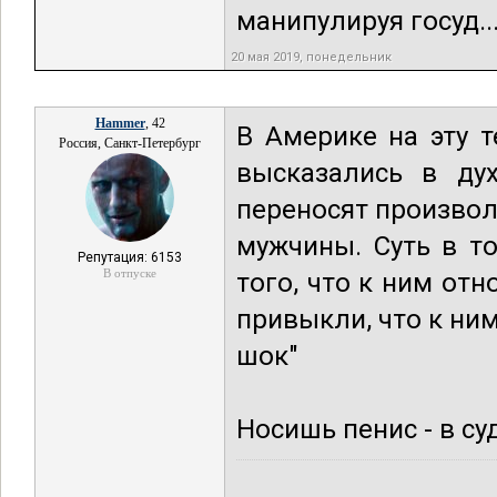
манипулируя госуд..
20 мая 2019, понедельник
Hammer
, 42
В Америке на эту 
Россия, Санкт-Петербург
высказались в ду
переносят произвол
мужчины. Суть в т
Репутация: 6153
В отпуске
того, что к ним от
привыкли, что к ним
шок"
Носишь пенис - в су