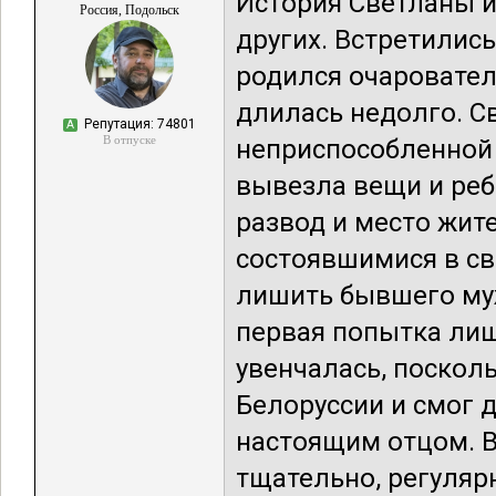
История Светланы и
Россия, Подольск
других. Встретились
родился очаровате
длилась недолго. С
Репутация: 74801
А
В отпуске
неприспособленной 
вывезла вещи и реб
развод и место жит
состоявшимися в св
лишить бывшего муж
первая попытка лиш
увенчалась, поскол
Белоруссии и смог 
настоящим отцом. В
тщательно, регуляр