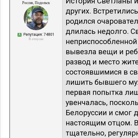
История Светланы и
Россия, Подольск
других. Встретились
родился очаровате
длилась недолго. С
Репутация: 74801
А
В отпуске
неприспособленной 
вывезла вещи и реб
развод и место жит
состоявшимися в св
лишить бывшего муж
первая попытка лиш
увенчалась, поскол
Белоруссии и смог 
настоящим отцом. В
тщательно, регуляр