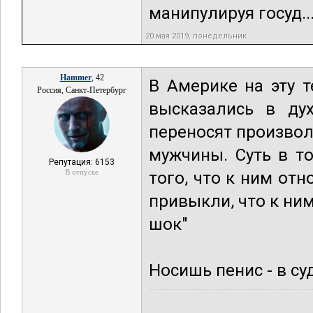
манипулируя госуд..
20 мая 2019, понедельник
Hammer
, 42
В Америке на эту 
Россия, Санкт-Петербург
высказались в ду
переносят произвол
мужчины. Суть в т
Репутация: 6153
В отпуске
того, что к ним от
привыкли, что к ним
шок"
Носишь пенис - в су