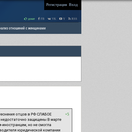
Регистрация
Вход
донат
FB
VK
Y
RSS
Анализ отношений с женщинами
 права мужчин
РАЗДЕЛ: Отцы и Дети
еснения отцов в РФ СЛАБОЕ
+5
 недостаточно защищены В марте
-иностранцем, но не смогла
оводителя юридической компании