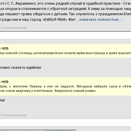
ст» С. С. Авраменко, это очень редкий случай в судебной практике - Ст
ых спорах и сталкивается с обратной ситуацией. К нему за помощью ч
де лишают права общаться с детьми. Так случилось с гражданином Еги
л ради нее в наш город. «БАБЬЯ ЯМА» Жит...
показать полностью...
19, понедельник
-1973:
ца южной столицы целенаправленно искала мужа-иностранца и даже выучила
можно сказать идейная
-1973:
рак, с жителем Ливана, у нее не задался. Женщина забрала сына и сбеж
на сняла квартиру у египтянина. Закрутился новый роман.
ица
19, понедельник