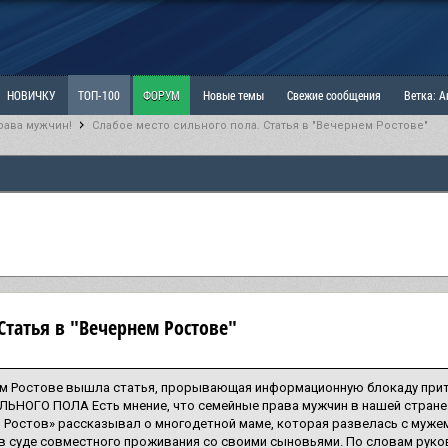
НОВИЧКУ
ТОП-100
ФОРУМ
Новые темы
Свежие сообщения
Ветка: 
рава мужчин!
Cлабое место сильного пола. Статья в "Вечернем Ростове"
ка: Наболевшее. Выскажись!
РАЗДЕЛ: Мы и Женщины
РАЗДЕЛ: Маскулизм, МД и
ИТРИНА
КОПИЛКА
ОТНОШЕНИЯ
 Статья в "Вечернем Ростове"
ем Ростове вышла статья, прорывающая информационную блокаду прит
ЬНОГО ПОЛА Есть мнение, что семейные права мужчин в нашей стране
 Ростов» рассказывал о многодетной маме, которая развелась с мужем
в суде совместного проживания со своими сыновьями. По словам рук