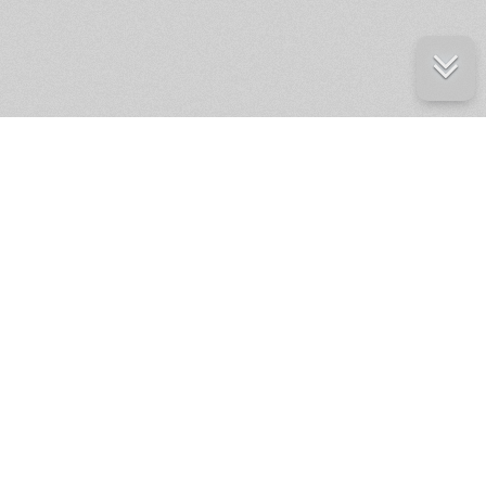
е ресурсы
ение России
ров статей и комментариев,
кции.