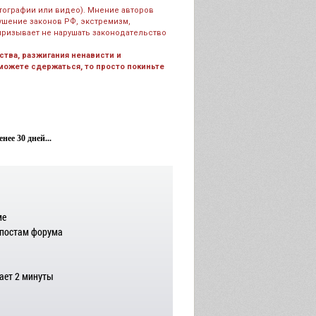
тографии или видео). Мнение авторов
рушение законов РФ, экстремизм,
призывает не нарушать законодательство
тва, разжигания ненависти и
 можете сдержаться, то просто покиньте
ее 30 дней...
ме
 постам форума
ает 2 минуты