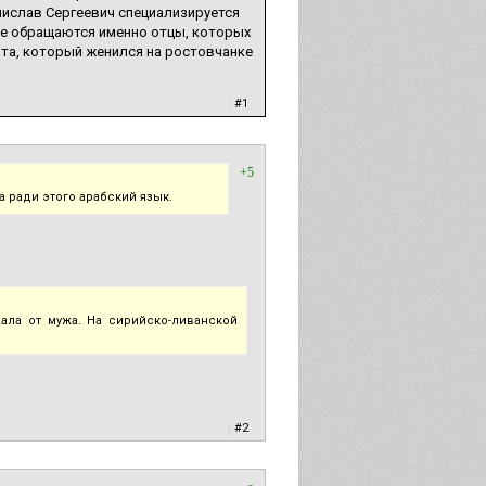
анислав Сергеевич специализируется
аще обращаются именно отцы, которых
пта, который женился на ростовчанке
|
#1
+5
 ради этого арабский язык.
ала от мужа. На сирийско-ливанской
|
#2