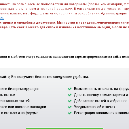
енность за размещаемые пользователями материалы (посты, комментарии, фо
 совпадать с мнением и позицией редакции. В материалах не допускается на
ению власти, мат, флуд, демагогия, троллинг и оскорбления. Администрация 
есь
ктивных и спокойных дискуссиях. Мы против мизандрии, женоненавистничес
вращать сайт в место для склок и изливания негативных эмоций, а если не
ния в этой теме могут оставлять пользователи зарегистрированные на сайте не мен
 сайте, Вы получаете бесплатно следующие удобства:
иев без премодерации
Возможность отвечать на фору
ь статьи
Давать оценку комментариям и
очитанных статей
Добавление статей в избранное
иев или постов в закладки
Уведомления об ответах
в статьях и на форуме
Регистрация анонимная и заним