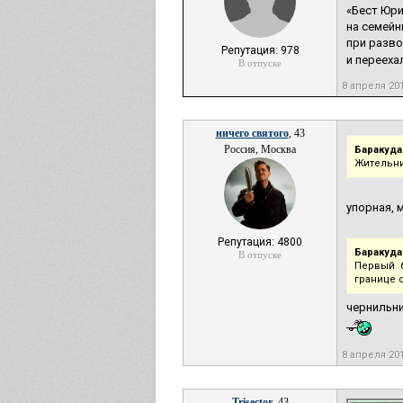
«Бест Юри
на семейн
при разво
Репутация: 978
и перееха
В отпуске
8 апреля 20
ничего святого
, 43
Россия, Москва
Баракуда
Жительни
упорная, 
Репутация: 4800
Баракуда
В отпуске
Первый б
границе о
чернильн
8 апреля 20
Trisector
, 43