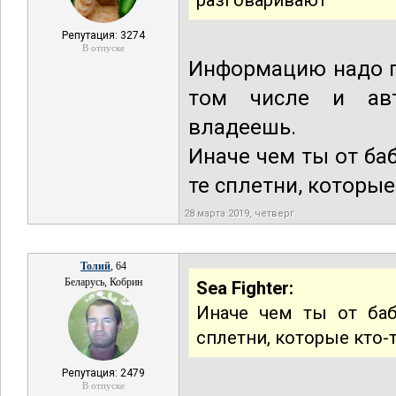
разговаривают
Репутация: 3274
В отпуске
Информацию надо п
том числе и авт
владеешь.
Иначе чем ты от ба
те сплетни, которые
28 марта 2019, четверг
Толий
, 64
Беларусь, Кобрин
Sea Fighter:
Иначе чем ты от баб
сплетни, которые кто-
Репутация: 2479
В отпуске