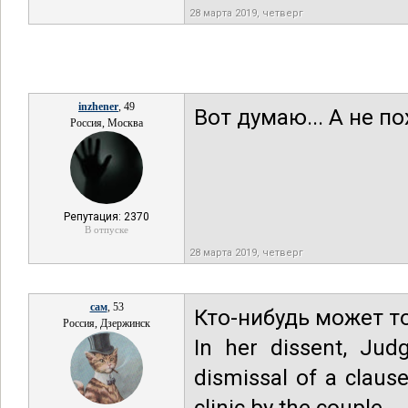
28 марта 2019, четверг
inzhener
, 49
Вот думаю... А не по
Россия, Москва
Репутация: 2370
В отпуске
28 марта 2019, четверг
сам
, 53
Кто-нибудь может т
Россия, Дзержинск
In her dissent, Judg
dismissal of a clause