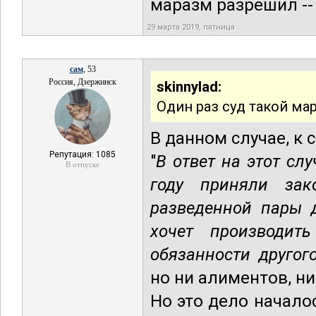
маразм разрешил -- 
29 марта 2019, пятница
сам
, 53
Россия, Дзержинск
skinnylad:
Один раз суд такой ма
В данном случае, к с
Репутация: 1085
"
В ответ на этот сл
В отпуске
году приняли зак
разведенной пары 
хочет производит
обязанности другог
но ни алиментов, ни
Но это дело начало