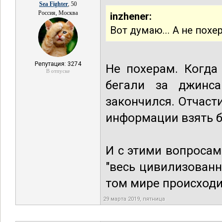
Sea Fighter
, 50
Россия, Москва
inzhener:
Вот думаю... А не похе
Репутация: 3274
Не похерам. Когда
В отпуске
бегали за джинс
закончился. Отчаст
информации взять б
И с этими вопросам
"весь цивилизованн
том мире происходи
29 марта 2019, пятница