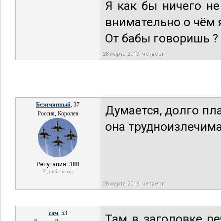
Я как бы ничего не
внимательно о чём 
От бабы говоришь ? 
28 марта 2019, четверг
Безимянный
, 37
Думается, долго пл
Россия, Королев
она трудноизлечима
Репутация: 388
9 дней назад
28 марта 2019, четверг
сам
, 53
Там в заголовке р