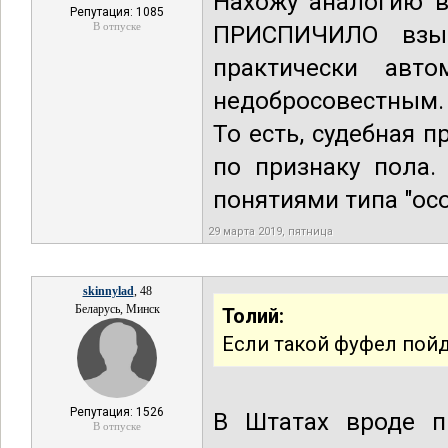
Нахожу аналогию в
Репутация: 1085
В отпуске
ПРИСПИЧИЛО взыс
практически авто
недобросовестным.
То есть, судебная 
по признаку пола.
понятиями типа "ос
29 марта 2019, пятница
skinnylad
, 48
Беларусь, Минск
Толий:
Если такой фуфел пойд
Репутация: 1526
В Штатах вроде п
В отпуске