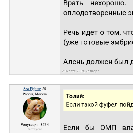
Врать нехорошо. 
оплодотворенные эм
Речь идет о том, ч
(уже готовые эмбри
Алень должен был д
28 марта 2019, четверг
Sea Fighter
, 50
Россия, Москва
Толий:
Если такой фуфел пойд
Репутация: 3274
Если бы ОМП вла
В отпуске