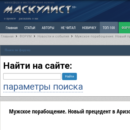
маносфера и место общения мужчин
18+
о проекте
рассказать о нас
Главная
СТАТЬИ
АВТОРЫ
НЕ ЧИТАЛ
НОВИЧКУ
ТОП-100
ФОР
Главная
ФОРУМ
Новости и события
Мужское порабощение. Новый пр
Ветка: Расстаюсь или Развожусь. САНЧАС
Ветка: Наболевшее. Выскажись!
Р
Поиск по форуму
РАЗДЕЛ: Разное
УЧЕБНИК
ТРИЛОГИЯ
ВИТРИНА
КОПИЛКА
ОТНОШ
Найти на сайте:
параметры поиска
Мужское порабощение. Новый прецедент в Аризо