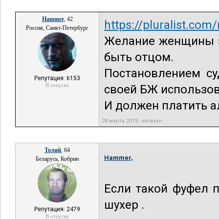
Hammer
, 42
https://pluralist.com
Россия, Санкт-Петербург
Желание женщины з
быть отцом.
Постановлением су
Репутация: 6153
В отпуске
своей БЖ использов
И должен платить 
28 марта 2019, четверг
Толий
, 64
Hammer,
Беларусь, Кобрин
Если такой фуфел 
шухер .
Репутация: 2479
В отпуске