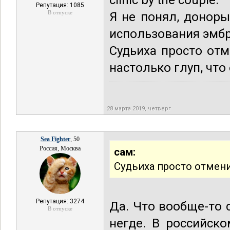
clinic by the couple.
Репутация: 1085
В отпуске
Я не понял, донор
использования эмбр
Судьиха просто от
настолько глуп, что
28 марта 2019, четверг
Sea Fighter
, 50
Россия, Москва
сам:
Судьиха просто отмени
Репутация: 3274
Да. Что вообще-то 
В отпуске
негде. В российск