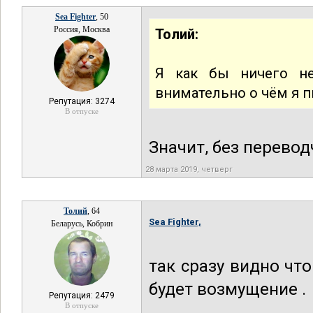
Sea Fighter
, 50
Россия, Москва
Толий:
Я как бы ничего не
внимательно о чём я п
Репутация: 3274
В отпуске
Значит, без перевод
28 марта 2019, четверг
Толий
, 64
Sea Fighter,
Беларусь, Кобрин
так сразу видно что
будет возмущение .
Репутация: 2479
В отпуске