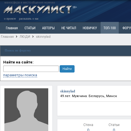
маносфера и место общения мужчин
18+
о проекте
рассказать о нас
Главная
СТАТЬИ
АВТОРЫ
НЕ ЧИТАЛ
НОВИЧКУ
ТОП-100
ФОР
Главная
ЛЮДИ
skinnylad
Ветка: Расстаюсь или Развожусь. САНЧАС
Ветка: Наболевшее. Выскажись!
Р
Поиск по форуму
РАЗДЕЛ: Разное
УЧЕБНИК
ТРИЛОГИЯ
ВИТРИНА
КОПИЛКА
ОТНОШ
Найти на сайте:
параметры поиска
skinnylad
49 лет. Мужчина. Беларусь, Минск
Стена
Статьи
0
0