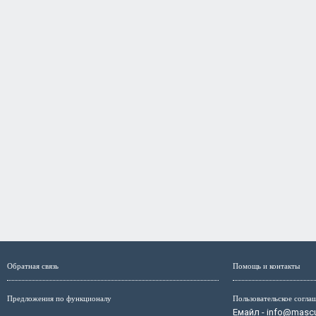
Обратная связь
Помощь и контакты
Предложения по функционалу
Пользовательское согла
Емайл - info@mascul