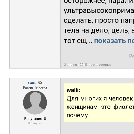
осторожнее, парали
ультравысокоприма
сделать, просто на
тела на дело, цель,
тот ещ...
показать п
Р
12 апреля 2015, воскресенье
stuch
, 65
Россия, Москва
walli:
Для многих я человек
женщинам это фиолето
почему.
Репутация: 8
В отпуске