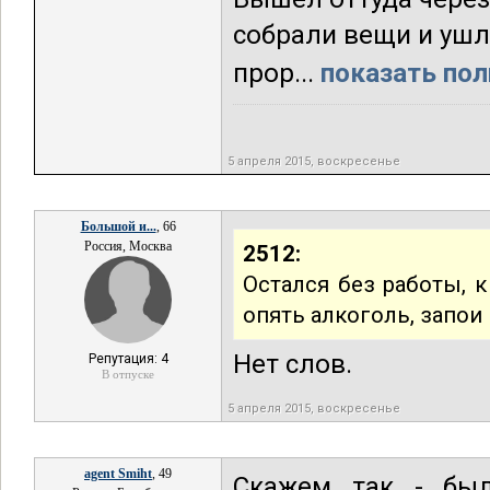
собрали вещи и ушл
прор...
показать пол
5 апреля 2015, воскресенье
Большой и...
, 66
Россия, Москва
2512:
Остался без работы, к
опять алкоголь, запои
Нет слов.
Репутация: 4
В отпуске
5 апреля 2015, воскресенье
agent Smiht
, 49
Скажем так - был