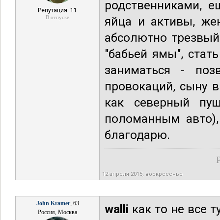
родственниками, е
Репутация: 11
В отпуске
яйца и активы, же
абсолютно трезвый,
"бабьей ямы", стат
заниматься - поз
провокаций, сыну в
как северный пуш
поломанным авто),
благодарю.
12 апреля 2015, воскресенье
John Kramer
, 63
walli
как то не все т
Россия, Москва