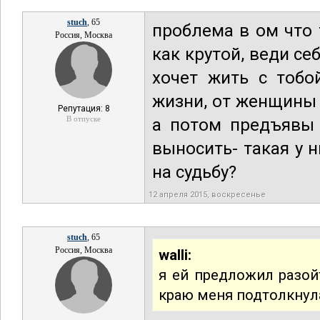
stuch
, 65
проблема в ом что 
Россия, Москва
как крутой, веди се
хочет жить с тобо
жизни, от женщины 
Репутация: 8
В отпуске
а потом предъявы 
выносить- такая у н
на судьбу?
12 апреля 2015, воскресенье
stuch
, 65
Россия, Москва
walli:
я ей предложил разойт
краю меня подтолкнул