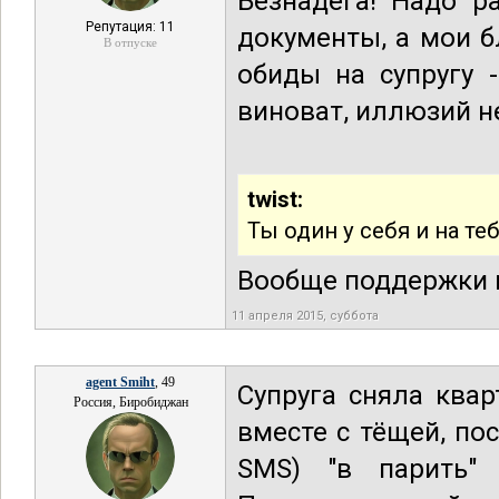
Безнадёга! Надо р
Репутация: 11
документы, а мои б
В отпуске
обиды на супругу 
виноват, иллюзий н
twist:
Ты один у себя и на те
Вообще поддержки н
11 апреля 2015, суббота
agent Smiht
, 49
Супруга сняла ква
Россия, Биробиджан
вместе с тёщей, по
SMS) "в парить"