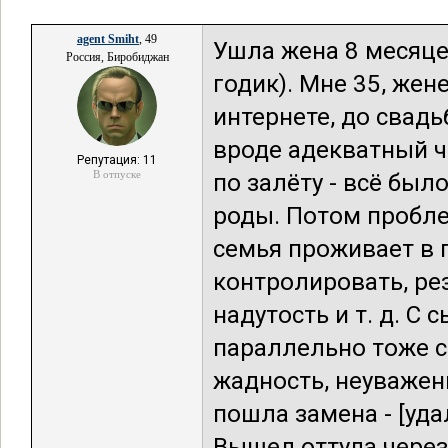
agent Smiht
, 49
Ушла жена 8 месяце
Россия, Биробиджан
годик). Мне 35, жен
интернете, до свад
вроде адекватный ч
Репутация: 11
В отпуске
по залёту - всё был
роды. Потом пробле
семья проживает в п
контролировать, ре
надутость и т. д. С
параллельно тоже с
жадность, неуважени
пошла замена - [уда
Вышел оттуда через