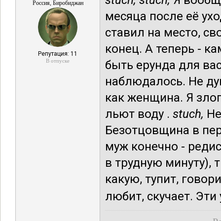
stuch,
stuch,
Я вообщ
Россия, Биробиджан
месяца после её уход
ставил на место, св
конец. А теперь - к
Репутация: 11
В отпуске
быть ерунда для вас
наблюдалось. Не ду
как женщина. Я зло
льют воду .
stuch,
Не
Безотцовщина в пер
муж конечно - редис
в трудную минуту), т
какую, тупит, говори
любит, скучает. Эти 