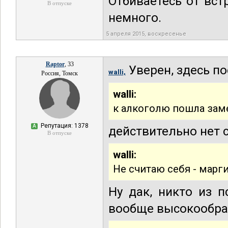
Отбиваетесь от вс
В отпуске
немного.
5 апреля 2015, воскресенье
Raptor
, 33
Уверен, здесь по
walli,
Россия, Томск
walli:
к алкоголю пошла замен
Репутация: 1378
А
действительно нет 
В отпуске
walli:
Не считаю себя - марг
Ну дак, никто из 
вообще высокообра