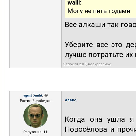
walli:
Могу не пить годами
Все алкаши так гово
Уберите все это де
лучше потратьте их 
5 апреля 2015, воскресенье
agent Smiht
, 49
Алекс,
Россия, Биробиджан
Когда она ушла я 
Новосёлова и прочи
Репутация: 11