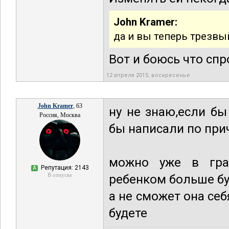
John Kramer:
да и вы теперь трезвы
Вот и боюсь что спр
12 апреля 2015, воскресенье
John Kramer
, 63
ну не знаю,если бы
Россия, Москва
бы написали по при
можно уже в граж
Репутация: 2143
А
В отпуске
ребенком больше бу
a не сможет она се
будете