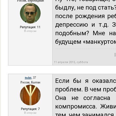
Россия, Биробиджан
быдлу, не под стат
после рождения реб
депрессию и т.д. 
Репутация: 11
В отпуске
подобным? Мне над
будущем «манкурто
11 апреля 2015, суббота
twist
, 37
Если бы я оказалс
Россия, Калтан
проблем. В чем пр
Она не согласна 
компромисса. Живи
Репутация: 7
В отпуске
тем, чем занимался