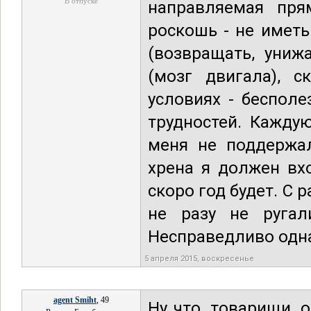
В отпуске
направляемая пря
роскошь - не иметь
(возвращать, униж
(мозг двигала), 
условиях - бесполе
трудностей. Кажду
меня не поддержал
хрена я должен вх
скоро год будет. С 
не разу не ругал
Несправедливо одна
5 апреля 2015, воскресенье
agent Smiht
, 49
Ну что, товарищи, 