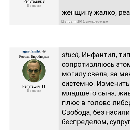
Репутация: 8
В отпуске
женщину жалко, реа
12 апреля 2015, воскресенье
agent Smiht
, 49
stuch,
Инфантил, тип
Россия, Биробиджан
сопротивляюсь этом
могилу свела, за м
системно. Изменить
Репутация: 11
В отпуске
младшего сына, живё
плюс в голове либе
Свобода, без насили
беспределом, супруг