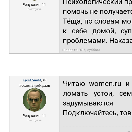
Психологический пре
Репутация: 11
В отпуске
помочь не получаетс
Тёща, по словам мо
к себе домой, суп
проблемами. Наказ
11 апреля 2015, суббота
agent Smiht
, 49
Читаю women.ru и 
Россия, Биробиджан
ломать устои, се
задумываются.
Подключайтесь, това
Репутация: 11
В отпуске