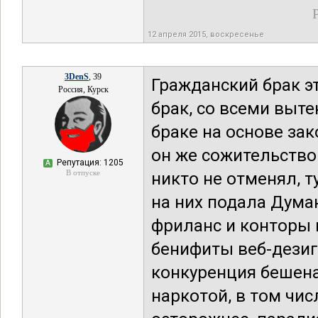
12 апреля 2015, воскресенье
3DenS
, 39
Гражданский брак э
Россия, Курск
брак, со всеми выт
браке на основе зак
он же сожительство
Репутация: 1205
А
В отпуске
никто не отменял, т
на них подала Дума
фриланс и конторы 
бенифиты веб-дезиг
конкуренция бешена
наркотой, в том числ