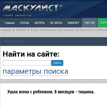
маносфера и место общения мужчин
18+
о проекте
рассказать о нас
Главная
СТАТЬИ
АВТОРЫ
НЕ ЧИТАЛ
НОВИЧКУ
ТОП-100
ФОР
Главная
ФОРУМ
Ветка: Наболевшее. Выскажись!
Ушла жена с ребенко
Ветка: Расстаюсь или Развожусь. САНЧАС
Ветка: Наболевшее. Выскажись!
Р
Поиск по форуму
РАЗДЕЛ: Разное
УЧЕБНИК
ТРИЛОГИЯ
ВИТРИНА
КОПИЛКА
ОТНОШ
Найти на сайте:
параметры поиска
Ушла жена с ребенком. 8 месяцев - тишина.