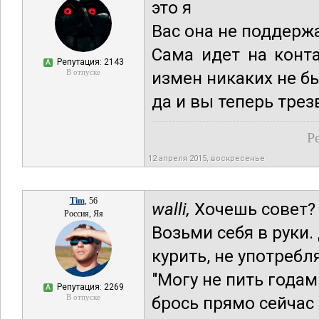
это я
Bас она не поддержал
Сама идет на конт
Репутация: 2143
А
В отпуске
измен никаких не б
да и вы теперь тре
Р
12 апреля 2015, воскресенье
Tim
, 56
walli,
Хочешь совет? 
Россия, Яя
Возьми себя в руки.
курить, не употребл
"Могу не пить годами
Репутация: 2269
А
В отпуске
брось прямо сейчас 