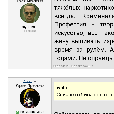
Россия, Биробиджан
тяжёлых наркотико
всегда. Криминал
Профессия - твор
Репутация: 11
В отпуске
искусство, всё та
жену выпивать изр
время за рулём. А
годами. Не оправды
5 апреля 2015, воскресенье
Алекс
, 52
Украина, Приазовское
walli:
Сейчас отбиваюсь от вс
Репутация: 3193
А