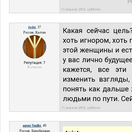
Р
11 апреля 2015, суббота
twist
, 37
Какая сейчас цель
Россия, Калтан
хоть игнором, хоть 
этой женщины и ест
у вас лично будуще
Репутация: 7
В отпуске
кажется, все эти
изменить взгляды,
понять как дальше 
людьми по пути. Се
11 апреля 2015, суббота
agent Smiht
, 49
Россия, Биробиджан