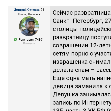
Дмитрий Селезнев
, 54
Сейчас развратница
Россия, Подольск
Санкт- Петербург, 
столицы полицейск
развратницу поступ
Репутация: 74801
А
В отпуске
совращении 12-лет
сетям порно с участ
извращенка снимала
делала спам – расс
Еще одна мать напи
девица заманила к с
Девушка занималась
запись по Интернету
135, часть 3 УК РФ 