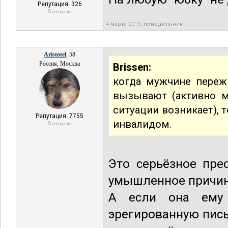
Репутация: 326
В отпуске
4 марта 2019, понедельник
Aristotel
, 58
Россия, Москва
Brissen:
когда мужчине переж
вызывают (активно м
ситуации возникает),
Репутация: 7755
инвалидом.
В отпуске
Это серьёзное пре
умышленное причине
А если она ему 
эрегированную письк