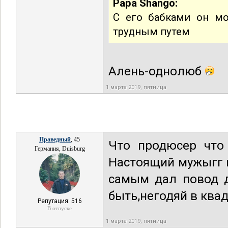
Papa Shango:
С его бабками он мо
трудным путем
Алень-однолюб
1 марта 2019, пятница
Праведный
, 45
Что продюсер что 
Германия, Duisburg
Настоящий мужыгг п
самым дал повод д
быть,негодяй в квад
Репутация: 516
В отпуске
1 марта 2019, пятница