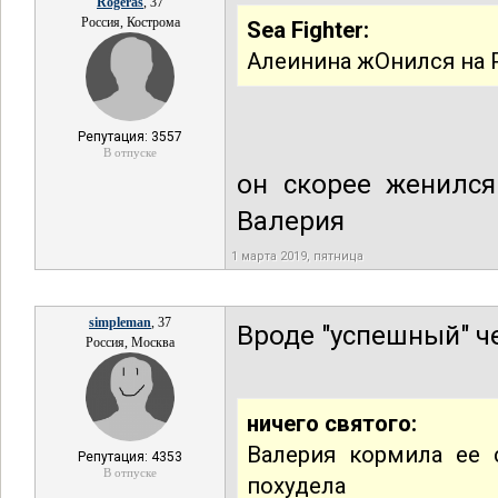
Rogeras
, 37
Россия, Кострома
Sea Fighter:
Алеинина жОнился на 
Репутация: 3557
В отпуске
он скорее женился
Валерия
1 марта 2019, пятница
simpleman
, 37
Вроде "успешный" ч
Россия, Москва
ничего святого:
Валерия кормила ее 
Репутация: 4353
В отпуске
похудела