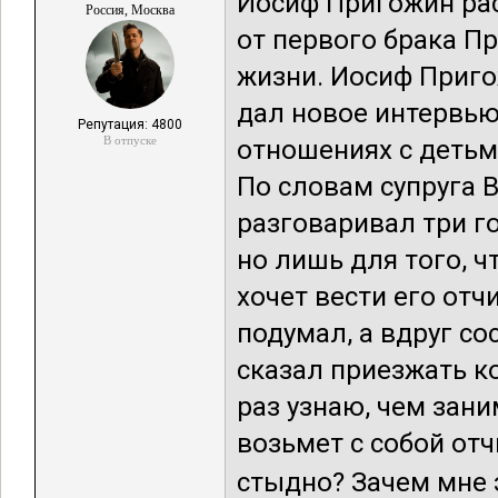
Иосиф Пригожин рас
Россия, Москва
от первого брака П
жизни. Иосиф Приг
дал новое интервью
Репутация: 4800
В отпуске
отношениях с детьм
По словам супруга 
разговаривал три г
но лишь для того, 
хочет вести его отч
подумал, а вдруг со
сказал приезжать к
раз узнаю, чем зани
возьмет с собой отч
стыдно? Зачем мне э