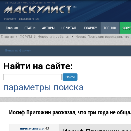
маносфера и место общения мужчин
18+
о проекте
рассказать о нас
Главная
СТАТЬИ
АВТОРЫ
НЕ ЧИТАЛ
НОВИЧКУ
ТОП-100
ФОР
Главная
ФОРУМ
Новости и события
Иосиф Пригожин рассказал, что т
Ветка: Расстаюсь или Развожусь. САНЧАС
Ветка: Наболевшее. Выскажись!
Р
Поиск по форуму
РАЗДЕЛ: Разное
УЧЕБНИК
ТРИЛОГИЯ
ВИТРИНА
КОПИЛКА
ОТНОШ
Найти на сайте:
параметры поиска
Иосиф Пригожин рассказал, что три года не общал
ничего святого
, 43