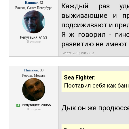
Hammer
, 42
Каждый раз уди
Россия, Санкт-Петербург
выживающие и пр
подсиживают и пре
Я ж говорил - гин
Репутация: 6153
В отпуске
развитию не имеют
1 марта 2019, пятница
Plainview
, 38
Россия, Москва
Sea Fighter:
Поставил себя как бан
Репутация: 20055
А
Дык он же продюссе
В отпуске