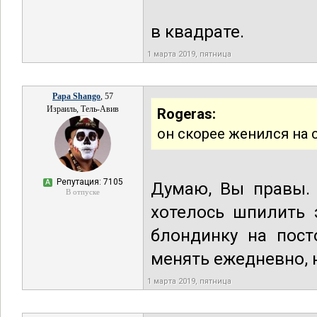
в квадрате.
1 марта 2019, пятница
Papa Shango
, 57
Израиль, Тель-Авив
Rogeras:
он скорее женился на 
Репутация: 7105
А
Думаю, Вы правы. 
В отпуске
хотелось шпилить 
блондинку на пост
менять ежедневно, 
1 марта 2019, пятница