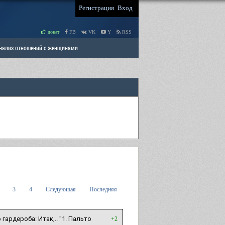
Регистрация
Вход
донат
FB
VK
Y
RSS
Анализ отношений с женщинами
 права мужчин
РАЗДЕЛ: Отцы и Дети
3
4
Следующая
Последняя
ардероба: Итак,.. "1. Пальто
+2