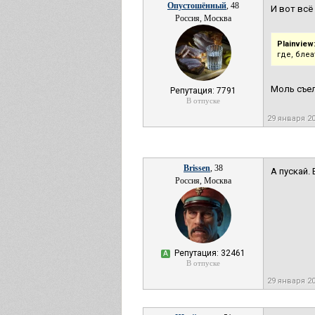
Опустошённый
, 48
И вот всё
Россия, Москва
Plainview
где, бле
Моль съе
Репутация: 7791
В отпуске
29 января 2
Brissen
, 38
А пускай. 
Россия, Москва
Репутация: 32461
А
В отпуске
29 января 2