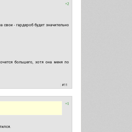
+2
а свои - гардероб будет значительно
очется большего, хотя она меня по
|
#11
+1
тился.