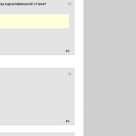
азу каралевишной станет
+3
|
#5
+3
|
#6