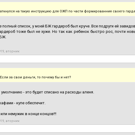
наткнулся на такую инструкцию для ОЖП по части формированния своего гард
е полный список, у моей БЖ гардероб был круче. Все подруги ей завидо
ардероб тоже был не хуже. Но так как ребенок быстро рос, почти но
БЖ.
019, вторник
 Если за свои деньги, то почему бы и нет?
 умолчанию - это будет списано на расходы аленя.
кафами - купе обеспечит.
 или немужик в конце концов!!!
019, вторник