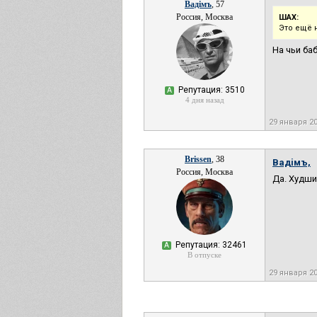
Вадiмъ
, 57
Россия, Москва
ШАХ:
Это ещё 
На чьи ба
Репутация: 3510
А
4 дня назад
29 января 2
Brissen
, 38
Вадiмъ,
Россия, Москва
Да. Худший
Репутация: 32461
А
В отпуске
29 января 2