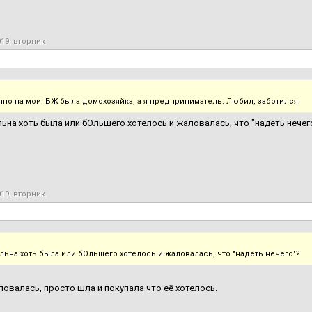
019, вторник
нно на мои. БЖ была домохозяйка, а я предприниматель. Любил, заботился.
ьна хоть была или бОльшего хотелось и жаловалась, что "надеть нечег
019, вторник
льна хоть была или бОльшего хотелось и жаловалась, что "надеть нечего"?
ловалась, просто шла и покупала что её хотелось.