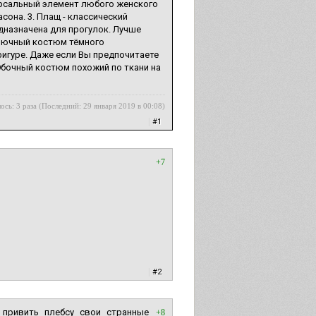
ерсальный элемент любого женского
сона. 3. Плащ - классический
едназначена для прогулок. Лучше
Брючный костюм тёмного
фигуре. Даже если Вы предпочитаете
Юбочный костюм похожий по ткани на
ось: 3 раза (Последний: 29 января 2019 в 00:08)
|
#1
+7
|
#2
 привить плебсу свои странные
+8