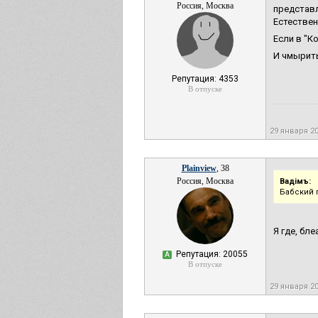
Россия, Москва
представл
Естествен
Если в "К
И чмырить
Репутация: 4353
В отпуске
29 января 2
Plainview
, 38
Россия, Москва
Вадiмъ:
Бабский 
Я где, бл
Репутация: 20055
А
В отпуске
29 января 2