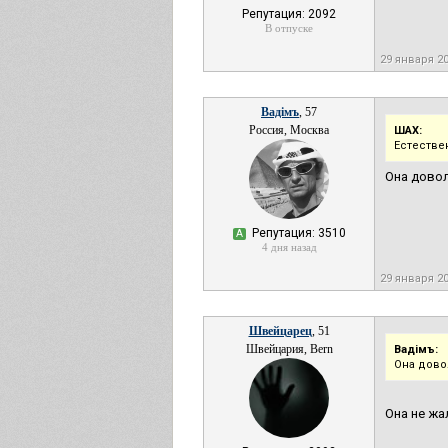
Репутация: 2092
В отпуске
29 января 2
Вадiмъ
, 57
Россия, Москва
ШАХ:
Естестве
Она довол
Репутация: 3510
А
4 дня назад
29 января 2
Швейцарец
, 51
Швейцария, Bern
Вадiмъ:
Она дово
Она не жа