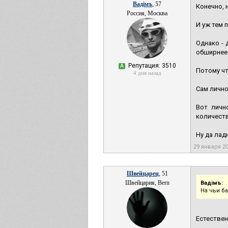
Вадiмъ
, 57
Конечно, 
Россия, Москва
И уж тем 
Однако - 
обширнее
Репутация: 3510
А
Потому чт
4 дня назад
Сам лично
Вот личн
количеств
Ну да ладн
29 января 2
Швейцарец
, 51
Швейцария, Bern
Вадiмъ:
На чьи б
Естествен