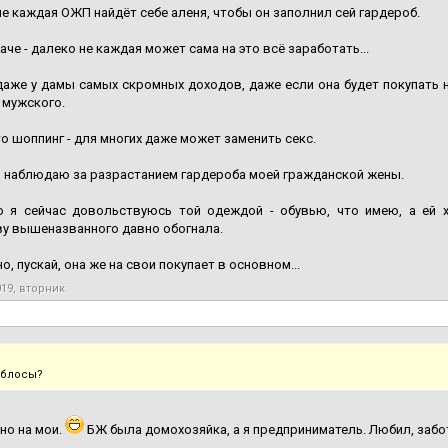
не каждая ОЖП найдёт себе аленя, чтобы он заполнил сей гардероб.
паче - далеко не каждая может сама на это всё заработать...
даже у дамы самых скромных доходов, даже если она будет покупать н
 мужского.
о шоппинг - для многих даже может заменить секс.
 наблюдаю за разрастанием гардероба моей гражданской жены.
о я сейчас довольствуюсь той одеждой - обувью, что имею, а ей х
у вышеназванного давно обогнала.
о, пускай, она же на свои покупает в основном...
019, вторник
аблосы?
но на мои.
БЖ была домохозяйка, а я предприниматель. Любил, забо