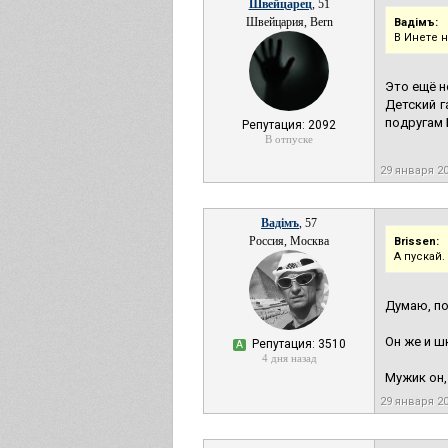
Швейцарец
, 51
Швейцария, Bern
Вадiмъ:
В Инете 
Это ещё н
Детский г
подругам 
Репутация: 2092
В отпуске
29 января 2
Вадiмъ
, 57
Россия, Москва
Brissen:
А пускай.
Думаю, по
Он же и ш
Репутация: 3510
А
4 дня назад
Мужик он,
29 января 2