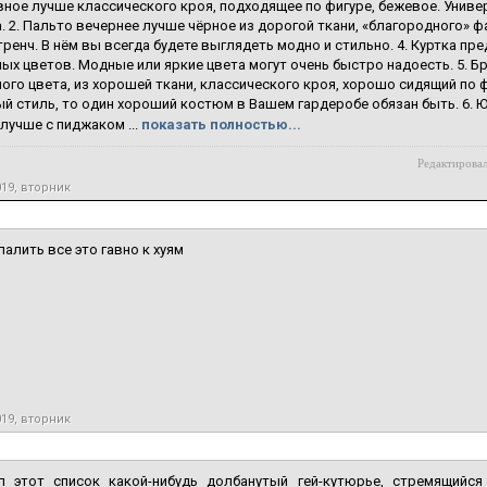
ное лучше классического кроя, подходящее по фигуре, бежевое. Унив
. 2. Пальто вечернее лучше чёрное из дорогой ткани, «благородного» фа
ренч. В нём вы всегда будете выглядеть модно и стильно. 4. Куртка пр
ых цветов. Модные или яркие цвета могут очень быстро надоесть. 5. 
ого цвета, из хорошей ткани, классического кроя, хорошо сидящий по 
й стиль, то один хороший костюм в Вашем гардеробе обязан быть. 6. 
лучше с пиджаком ...
показать полностью...
Редактировал
019, вторник
палить все это гавно к хуям
019, вторник
л этот список какой-нибудь долбанутый гей-кутюрье, стремящийся