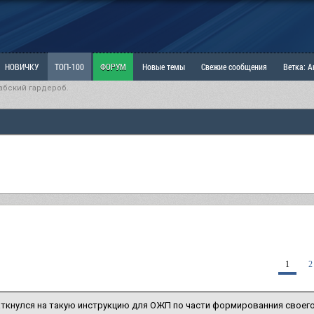
НОВИЧКУ
ТОП-100
ФОРУМ
Новые темы
Свежие сообщения
Ветка: 
абский гардероб.
ка: Наболевшее. Выскажись!
РАЗДЕЛ: Мы и Женщины
РАЗДЕЛ: Маскулизм, МД и
ИТРИНА
КОПИЛКА
ОТНОШЕНИЯ
1
2
аткнулся на такую инструкцию для ОЖП по части формированния своего г