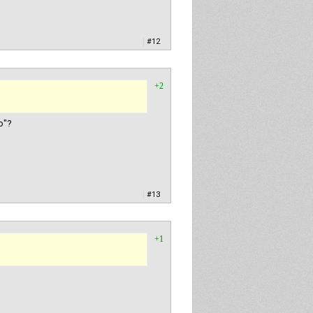
|
#12
+2
о"?
|
#13
+1