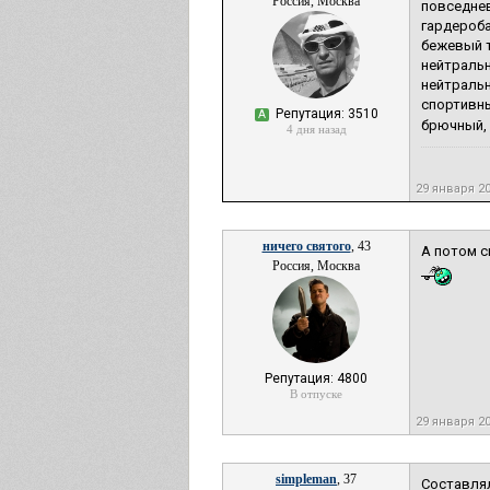
Россия, Москва
повседнев
гардероба
бежевый т
нейтральн
нейтральн
спортивны
Репутация: 3510
А
брючный, 
4 дня назад
29 января 2
ничего святого
, 43
А потом с
Россия, Москва
Репутация: 4800
В отпуске
29 января 2
simpleman
, 37
Составля