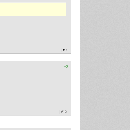
|
#9
+2
|
#10