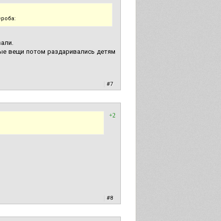
ероба:
вали.
вые вещи потом раздаривались детям
|
#7
+2
|
#8