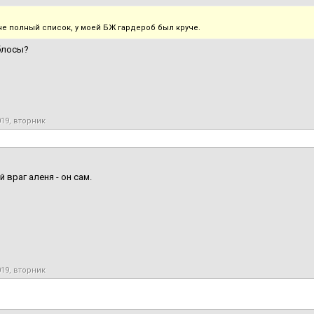
не полный список, у моей БЖ гардероб был круче.
блосы?
019, вторник
 враг аленя - он сам.
019, вторник