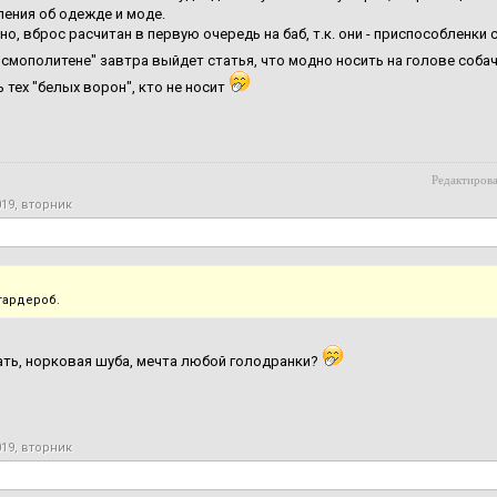
ения об одежде и моде.
но, вброс расчитан в первую очередь на баб, т.к. они - приспособленк
осмополитене" завтра выйдет статья, что модно носить на голове собачь
 тех "белых ворон", кто не носит
Редактирова
019, вторник
гардероб.
еать, норковая шуба, мечта любой голодранки?
019, вторник