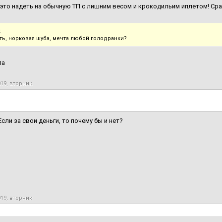
 это надеть на обычную ТП с лишним весом и крокодильим иплетом! Ср
:
ать, норковая шуба, мечта любой голодранки?
ла
019, вторник
Если за свои деньги, то почему бы и нет?
019, вторник