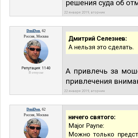
решения суда об отм
22 января 2019, вторник
DmiDon
, 62
Россия, Москва
Дмитрий Селезнев:
А нельзя это сделать.
Репутация: 1140
А привлечь за мош
В отпуске
привлечения вниман
22 января 2019, вторник
DmiDon
, 62
Россия, Москва
ничего святого:
Major Payne:
Можно только предст