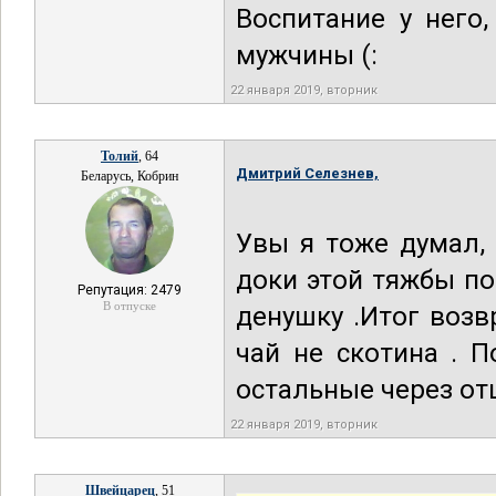
Воспитание у него
мужчины (:
22 января 2019, вторник
Толий
, 64
Дмитрий Селезнев,
Беларусь, Кобрин
Увы я тоже думал, 
доки этой тяжбы по
Репутация: 2479
В отпуске
денушку .Итог возвр
чай не скотина . 
остальные через отц
22 января 2019, вторник
Швейцарец
, 51