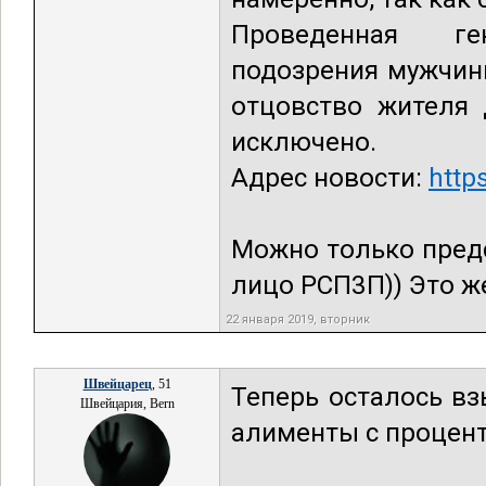
Проведенная ге
подозрения мужчин
отцовство жителя
исключено.
Адрес новости:
http
Можно только пред
лицо РСП3П)) Это же
22 января 2019, вторник
Швейцарец
, 51
Теперь осталось вз
Швейцария, Bern
алименты с процен