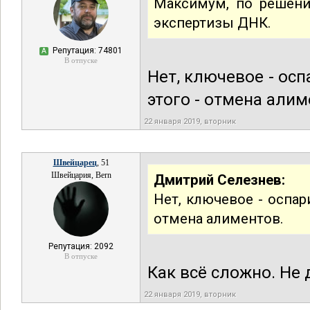
Максимум, по решени
экспертизы ДНК.
Репутация: 74801
А
В отпуске
Нет, ключевое - ос
этого - отмена алим
22 января 2019, вторник
Швейцарец
, 51
Швейцария, Bern
Дмитрий Селезнев:
Нет, ключевое - оспар
отмена алиментов.
Репутация: 2092
В отпуске
Как всё сложно. Не 
22 января 2019, вторник