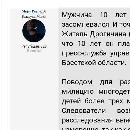
Major Payne
, 50
Мужчина 10 лет
Беларусь, Минск
засомневался. И точ
Житель Дрогичина (
что 10 лет он пла
Репутация: 323
В отпуске
пресс-служба упра
Брестской области.
Поводом для раз
милицию многодет
детей более трех 
Следователи во
расследования выя
намеренно, так как 