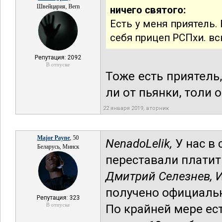
Швейцария, Bern
ничего святого:
Есть у меня приятель.
себя прицеп РСПхи. вс
Репутация: 2092
В отпуске
Тоже есть приятель,
ли от пьянки, толи 
22 января 2019, вторник
Major Payne
, 50
NenadoLelik,
У нас в 
Беларусь, Минск
переставали платит
Дмитрий Селезнев,
И
получено официальн
Репутация: 323
В отпуске
По крайней мере ест