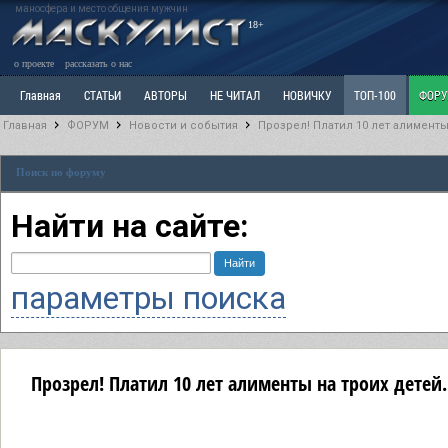
маносфера и место общения мужчин
18+
о проекте
рассказать о нас
Главная
СТАТЬИ
АВТОРЫ
НЕ ЧИТАЛ
НОВИЧКУ
ТОП-100
ФОР
Главная
ФОРУМ
Новости и события
Прозрел! Платил 10 лет алименты
Ветка: Расстаюсь или Развожусь. САНЧАС
Ветка: Наболевшее. Выскажись!
Р
Поиск по форуму
РАЗДЕЛ: Разное
УЧЕБНИК
ТРИЛОГИЯ
ВИТРИНА
КОПИЛКА
ОТНОШ
Найти на сайте:
параметры поиска
Прозрел! Платил 10 лет алименты на троих детей.