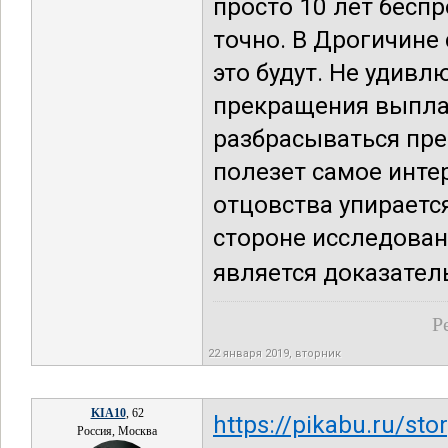
просто 10 лет бесп
точно. В Дрогичине
это будут. Не удивл
прекращения выпла
разбрасываться пре
полезет самое инте
отцовства упирается
стороне исследовани
является доказательс
Р
22 января 2019, вторник
KIA10
, 62
https://pikabu.ru/s
Россия, Москва