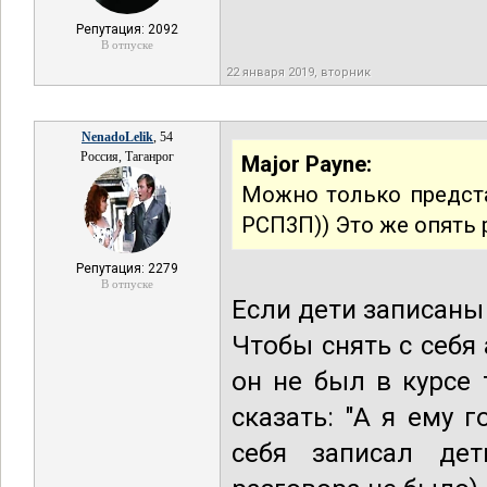
Репутация: 2092
В отпуске
22 января 2019, вторник
NenadoLelik
, 54
Россия, Таганрог
Major Payne:
Можно только предст
РСП3П)) Это же опять 
Репутация: 2279
В отпуске
Если дети записаны 
Чтобы снять с себя
он не был в курсе 
сказать: "А я ему г
себя записал де