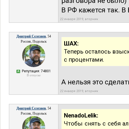
разговора не было)
В РФ кажется так. В
22 января 2019, вторник
Дмитрий Селезнев
, 54
Россия, Подольск
ШАХ:
Теперь осталось взыск
с процентами.
Репутация: 74801
А
В отпуске
А нельзя это сделат
22 января 2019, вторник
Дмитрий Селезнев
, 54
Россия, Подольск
NenadoLelik:
Чтобы снять с себя а