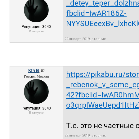
_detey_teper_dolzhn
fbclid=IwAR186Z-
NYYSUEeexBv_lxhcK
Репутация: 3040
В отпуске
22 января 2019, вторник
KIA10
, 62
https://pikabu.ru/st
Россия, Москва
_rebenok_v_seme_ego
42?fbclid=IwAR0hm
o3qrpIWaeUepd1ItH
Репутация: 3040
В отпуске
Т.е. это не частные 
22 января 2019, вторник