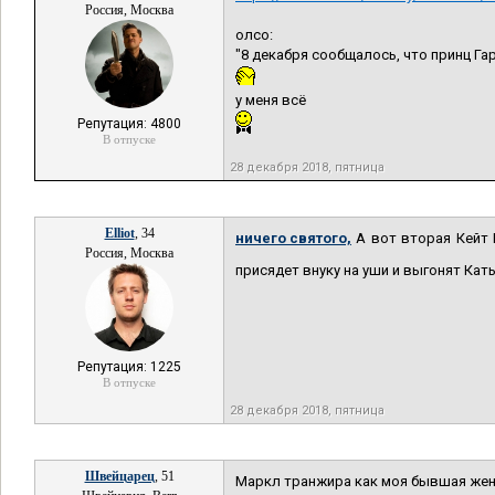
Россия, Москва
олсо:
"8 декабря сообщалось, что принц Га
у меня всё
Репутация: 4800
В отпуске
28 декабря 2018, пятница
Elliot
, 34
ничего святого,
А вот вторая Кейт 
Россия, Москва
присядет внуку на уши и выгонят Ка
Репутация: 1225
В отпуске
28 декабря 2018, пятница
Швейцарец
, 51
Маркл транжира как моя бывшая жен