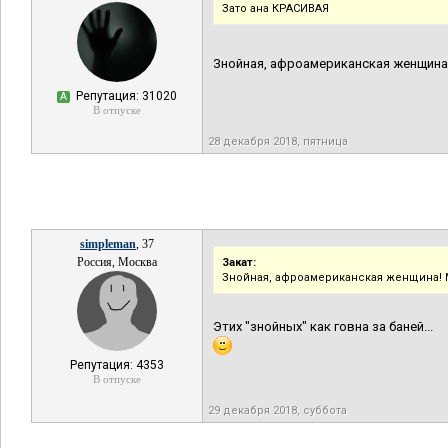
Зато ана КРАСИВАЯ
Знойная, афроамериканская женщина!
Репутация: 31020
А
В отпуске
28 декабря 2018, пятница
simpleman
, 37
Россия, Москва
Закат:
Знойная, афроамериканская женщина! 
Этих "знойных" как говна за баней...
Репутация: 4353
В отпуске
29 декабря 2018, суббота