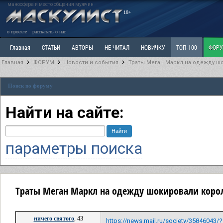
маносфера и место общения мужчин
18+
о проекте
рассказать о нас
Главная
СТАТЬИ
АВТОРЫ
НЕ ЧИТАЛ
НОВИЧКУ
ТОП-100
ФОР
Главная
ФОРУМ
Новости и события
Траты Меган Маркл на одежду 
Ветка: Расстаюсь или Развожусь. САНЧАС
Ветка: Наболевшее. Выскажись!
Р
Поиск по форуму
РАЗДЕЛ: Разное
УЧЕБНИК
ТРИЛОГИЯ
ВИТРИНА
КОПИЛКА
ОТНОШ
Найти на сайте:
параметры поиска
Траты Меган Маркл на одежду шокировали коро
ничего святого
, 43
https://news.mail.ru/society/35846043/