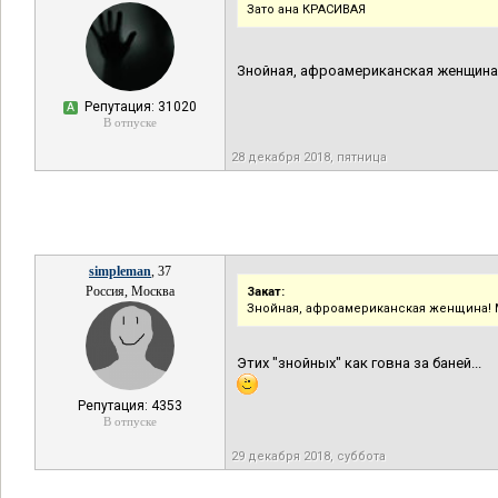
Зато ана КРАСИВАЯ
Знойная, афроамериканская женщина!
Репутация: 31020
А
В отпуске
28 декабря 2018, пятница
simpleman
, 37
Россия, Москва
Закат:
Знойная, афроамериканская женщина! 
Этих "знойных" как говна за баней...
Репутация: 4353
В отпуске
29 декабря 2018, суббота