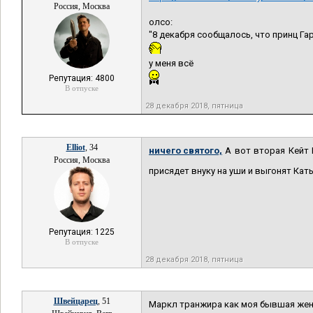
Россия, Москва
олсо:
"8 декабря сообщалось, что принц Га
у меня всё
Репутация: 4800
В отпуске
28 декабря 2018, пятница
Elliot
, 34
ничего святого,
А вот вторая Кейт 
Россия, Москва
присядет внуку на уши и выгонят Ка
Репутация: 1225
В отпуске
28 декабря 2018, пятница
Швейцарец
, 51
Маркл транжира как моя бывшая жен