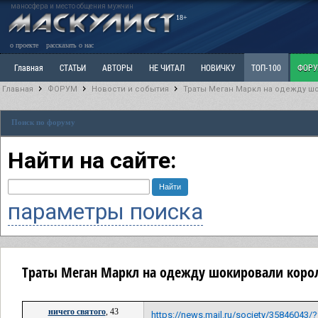
маносфера и место общения мужчин
18+
о проекте
рассказать о нас
Главная
СТАТЬИ
АВТОРЫ
НЕ ЧИТАЛ
НОВИЧКУ
ТОП-100
ФОР
Главная
ФОРУМ
Новости и события
Траты Меган Маркл на одежду 
Ветка: Расстаюсь или Развожусь. САНЧАС
Ветка: Наболевшее. Выскажись!
Р
Поиск по форуму
РАЗДЕЛ: Разное
УЧЕБНИК
ТРИЛОГИЯ
ВИТРИНА
КОПИЛКА
ОТНОШ
Найти на сайте:
параметры поиска
Траты Меган Маркл на одежду шокировали коро
ничего святого
, 43
https://news.mail.ru/society/35846043/